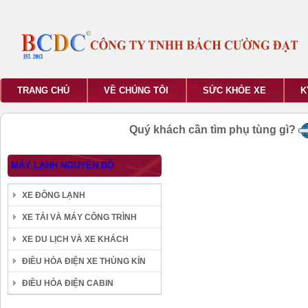
TRANG CHỦ
VỀ CHÚNG TÔI
SỨC KHỎE XE
K
Quý khách cần tìm phụ tùng gì?
MÁY LẠNH NGUYÊN BỘ
XE ĐÔNG LẠNH
XE TẢI VÀ MÁY CÔNG TRÌNH
XE DU LỊCH VÀ XE KHÁCH
ĐIỀU HÒA ĐIỆN XE THÙNG KÍN
ĐIỀU HÒA ĐIỆN CABIN