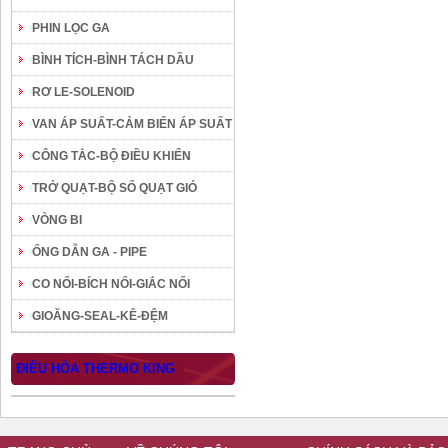
PHIN LỌC GA
BÌNH TÍCH-BÌNH TÁCH DẦU
RƠ LE-SOLENOID
VAN ÁP SUẤT-CẢM BIẾN ÁP SUẤT
CÔNG TẮC-BỘ ĐIỀU KHIỂN
TRỞ QUẠT-BỘ SỐ QUẠT GIÓ
VÒNG BI
ỐNG DẪN GA - PIPE
CO NỐI-BÍCH NỐI-GIẮC NỐI
GIOĂNG-SEAL-KÊ-ĐỆM
ĐIỀU HÒA THERMO KING