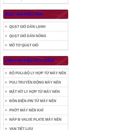
QUẠT GIÓ ĐIỀU HÒA
QUẠT GIÓ DÀN LẠNH
QUẠT GIÓ DÀN NÓNG
MÔ TƠ QUẠT GIÓ
LINH PHỤ KIỆN SỬA CHỮA
BỘ PULI-BỘ LY HỢP TỪ MÁY NÉN
PULI TRUYỀN ĐỘNG MÁY NÉN
MẶT HÍT LY HỢP TỪ MÁY NÉN
BÔN ĐIỆN-PIN TỪ MÁY NÉN
PHỚT MÁY NÉN KHÍ
NẮP B-VALVE PLATE MÁY NÉN
VAN TIẾT LƯU