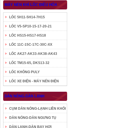
MÁY NÉN KHÍ-LỐC ĐIỀU HÒA
LỐC 5H11-5H14-7H15
LỐC V5-SP10-15-17-20-21
LỐC HS15-HS17-HS18
LỐC 11C-15C-17C-30C-XX
LỐC AK27-AK33-AK38-AK43
LỐC TM15-65, DKS13-32
LỐC KHÔNG PULY
LỐC XE ĐIỆN - MÁY NÉN ĐIỆN
DÀN NÓNG-DÀN LẠNH
CỤM DÀN NÓNG-LẠNH LIỀN KHỐI
DÀN NÓNG-DÀN NGƯNG TỤ
DÀN LẠNH-DÀN BAY HƠI