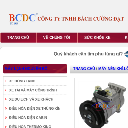
TRANG CHỦ
VỀ CHÚNG TÔI
SỨC KHỎE XE
K
Quý khách cần tìm phụ tùng gì?
MÁY LẠNH NGUYÊN BỘ
TRANG CHỦ
/
MÁY NÉN KHÍ-L
XE ĐÔNG LẠNH
XE TẢI VÀ MÁY CÔNG TRÌNH
XE DU LỊCH VÀ XE KHÁCH
ĐIỀU HÒA ĐIỆN XE THÙNG KÍN
ĐIỀU HÒA ĐIỆN CABIN
ĐIỀU HÒA THERMO KING