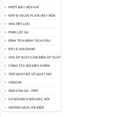
PHỚT MÁY NÉN KHÍ
NẮP B-VALVE PLATE MÁY NÉN
VAN TIẾT LƯU
PHIN LỌC GA
BÌNH TÍCH-BÌNH TÁCH DẦU
RƠ LE-SOLENOID
VAN ÁP SUẤT-CẢM BIẾN ÁP SUẤT
CÔNG TẮC-BỘ ĐIỀU KHIỂN
TRỞ QUẠT-BỘ SỐ QUẠT GIÓ
VÒNG BI
ỐNG DẪN GA - PIPE
CO NỐI-BÍCH NỐI-GIẮC NỐI
GIOĂNG-SEAL-KÊ-ĐỆM