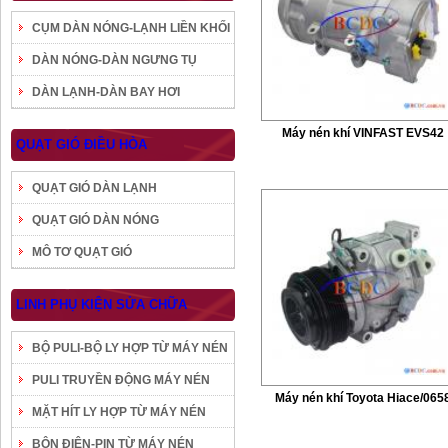
CỤM DÀN NÓNG-LẠNH LIỀN KHỐI
DÀN NÓNG-DÀN NGƯNG TỤ
DÀN LẠNH-DÀN BAY HƠI
Máy nén khí VINFAST EVS42
QUẠT GIÓ ĐIỀU HÒA
QUẠT GIÓ DÀN LẠNH
QUẠT GIÓ DÀN NÓNG
MÔ TƠ QUẠT GIÓ
LINH PHỤ KIỆN SỬA CHỮA
BỘ PULI-BỘ LY HỢP TỪ MÁY NÉN
PULI TRUYỀN ĐỘNG MÁY NÉN
Máy nén khí Toyota Hiace/065
MẶT HÍT LY HỢP TỪ MÁY NÉN
BÔN ĐIỆN-PIN TỪ MÁY NÉN