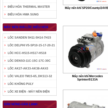
ĐIỀU HÒA THERMAL MASTER
Máy nén khí SP20/County/24V/
ĐIỀU HÒA HWA SUNG
MÁY NÉN KHÍ-LỐC ĐIỀU HÒA
LỐC SANDEN 5H11-5H14-7H15
LỐC DELPHI V5-SP10-15-17-20-21
LỐC HCC-HS15-HS17-HS18
LỐC DENSO-11C-15C-17C-30C
LỐC AK27-AK33-AK38-AK43
LỐC VALEO TM15-65, DKS13-32
Máy nén khí Mercedes
Sprinter/0133A
LỐC KHÔNG PULY
LỐC XE ĐIỆN - MÁY NÉN ĐIỆN
DÀN NÓNG-DÀN LẠNH