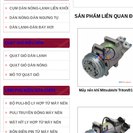
CỤM DÀN NÓNG-LẠNH LIỀN KHỐI
SẢN PHẨM LIÊN QUAN 
DÀN NÓNG-DÀN NGƯNG TỤ
DÀN LẠNH-DÀN BAY HƠI
QUẠT GIÓ ĐIỀU HÒA
QUẠT GIÓ DÀN LẠNH
QUẠT GIÓ DÀN NÓNG
MÔ TƠ QUẠT GIÓ
LINH PHỤ KIỆN SỬA CHỮA
Máy nén khí Mitsubishi Triton/0
BỘ PULI-BỘ LY HỢP TỪ MÁY NÉN
PULI TRUYỀN ĐỘNG MÁY NÉN
MẶT HÍT LY HỢP TỪ MÁY NÉN
BÔN ĐIỆN-PIN TỪ MÁY NÉN