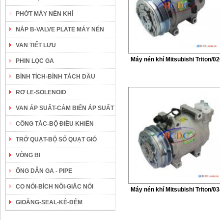
PHỚT MÁY NÉN KHÍ
NẮP B-VALVE PLATE MÁY NÉN
VAN TIẾT LƯU
Máy nén khí Mitsubishi Triton/0
PHIN LỌC GA
BÌNH TÍCH-BÌNH TÁCH DẦU
RƠ LE-SOLENOID
VAN ÁP SUẤT-CẢM BIẾN ÁP SUẤT
CÔNG TẮC-BỘ ĐIỀU KHIỂN
TRỞ QUẠT-BỘ SỐ QUẠT GIÓ
VÒNG BI
ỐNG DẪN GA - PIPE
CO NỐI-BÍCH NỐI-GIẮC NỐI
Máy nén khí Mitsubishi Triton/0
GIOĂNG-SEAL-KÊ-ĐỆM