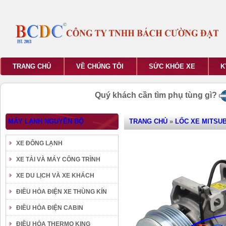
TRANG CHỦ
VỀ CHÚNG TÔI
SỨC KHỎE XE
K
Quý khách cần tìm phụ tùng gì?
MÁY LẠNH NGUYÊN BỘ
TRANG CHỦ
»
LỐC XE MITSUB
XE ĐÔNG LẠNH
XE TẢI VÀ MÁY CÔNG TRÌNH
XE DU LỊCH VÀ XE KHÁCH
ĐIỀU HÒA ĐIỆN XE THÙNG KÍN
ĐIỀU HÒA ĐIỆN CABIN
ĐIỀU HÒA THERMO KING