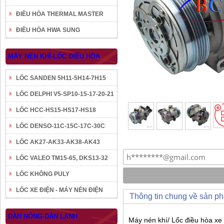
ĐIỀU HÒA THERMAL MASTER
ĐIỀU HÒA HWA SUNG
MÁY NÉN KHÍ-LỐC ĐIỀU HÒA
LỐC SANDEN 5H11-5H14-7H15
LỐC DELPHI V5-SP10-15-17-20-21
LỐC HCC-HS15-HS17-HS18
LỐC DENSO-11C-15C-17C-30C
LỐC AK27-AK33-AK38-AK43
LỐC VALEO TM15-65, DKS13-32
LỐC KHÔNG PULY
LỐC XE ĐIỆN - MÁY NÉN ĐIỆN
Thông tin chung về sản p
DÀN NÓNG-DÀN LẠNH
Máy nén khí/ Lốc điều hòa xe 