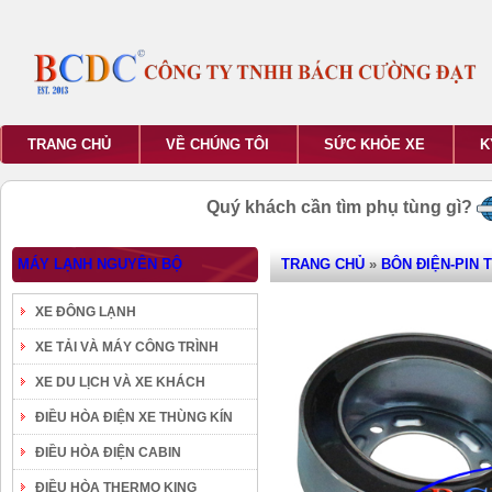
TRANG CHỦ
VỀ CHÚNG TÔI
SỨC KHỎE XE
K
Quý khách cần tìm phụ tùng gì?
MÁY LẠNH NGUYÊN BỘ
TRANG CHỦ
»
BÔN ĐIỆN-PIN 
XE ĐÔNG LẠNH
XE TẢI VÀ MÁY CÔNG TRÌNH
XE DU LỊCH VÀ XE KHÁCH
ĐIỀU HÒA ĐIỆN XE THÙNG KÍN
ĐIỀU HÒA ĐIỆN CABIN
ĐIỀU HÒA THERMO KING