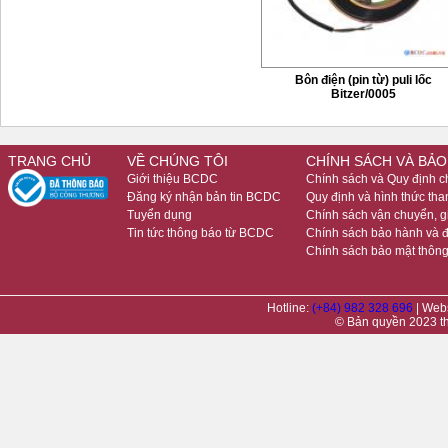
Bôn điện (pin từ) puli lốc
Bitzer/0005
TRANG CHỦ
VỀ CHÚNG TÔI
CHÍNH SÁCH VÀ BẢO
Giới thiệu BCDC
Chính sách và Quy định 
Đăng ký nhận bản tin BCDC
Quy định và hình thức tha
Tuyển dụng
Chính sách vận chuyển, 
Tin tức thông báo từ BCDC
Chính sách bảo hành và đ
Chính sách bảo mật thông
Hotline:
(+84) 982 328 696
| Web
© Bản quyền 2023 t