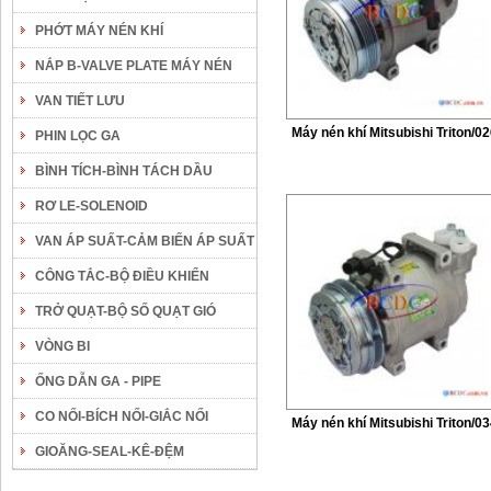
PHỚT MÁY NÉN KHÍ
NẮP B-VALVE PLATE MÁY NÉN
VAN TIẾT LƯU
Máy nén khí Mitsubishi Triton/0
PHIN LỌC GA
BÌNH TÍCH-BÌNH TÁCH DẦU
RƠ LE-SOLENOID
VAN ÁP SUẤT-CẢM BIẾN ÁP SUẤT
CÔNG TẮC-BỘ ĐIỀU KHIỂN
TRỞ QUẠT-BỘ SỐ QUẠT GIÓ
VÒNG BI
ỐNG DẪN GA - PIPE
CO NỐI-BÍCH NỐI-GIẮC NỐI
Máy nén khí Mitsubishi Triton/0
GIOĂNG-SEAL-KÊ-ĐỆM