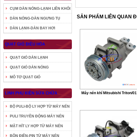
CỤM DÀN NÓNG-LẠNH LIỀN KHỐI
SẢN PHẨM LIÊN QUAN 
DÀN NÓNG-DÀN NGƯNG TỤ
DÀN LẠNH-DÀN BAY HƠI
QUẠT GIÓ ĐIỀU HÒA
QUẠT GIÓ DÀN LẠNH
QUẠT GIÓ DÀN NÓNG
MÔ TƠ QUẠT GIÓ
LINH PHỤ KIỆN SỬA CHỮA
Máy nén khí Mitsubishi Triton/0
BỘ PULI-BỘ LY HỢP TỪ MÁY NÉN
PULI TRUYỀN ĐỘNG MÁY NÉN
MẶT HÍT LY HỢP TỪ MÁY NÉN
BÔN ĐIỆN-PIN TỪ MÁY NÉN