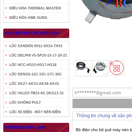
ĐIỀU HÒA THERMAL MASTER
ĐIỀU HÒA HWA SUNG
MÁY NÉN KHÍ-LỐC ĐIỀU HÒA
LỐC SANDEN 5H11-5H14-7H15
LỐC DELPHI V5-SP10-15-17-20-21
LỐC HCC-HS15-HS17-HS18
LỐC DENSO-11C-15C-17C-30C
LỐC AK27-AK33-AK38-AK43
LỐC VALEO TM15-65, DKS13-32
LỐC KHÔNG PULY
LỐC XE ĐIỆN - MÁY NÉN ĐIỆN
Thông tin chung về sản p
DÀN NÓNG-DÀN LẠNH
Bộ điện cho bộ puli máy nén kh