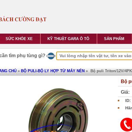
SỨC KHỎE XE
KỸ THUẬT GARA Ô TÔ
SẢN PHẨM
cần tìm phụ tùng gì?
ANG CHỦ
»
BỘ PULI-BỘ LY HỢP TỪ MÁY NÉN
»
Bộ puli Triton/12V/4PK
Bộ p
Giá:
ID:
Hãn