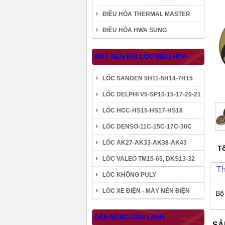
ĐIỀU HÒA THERMAL MASTER
ĐIỀU HÒA HWA SUNG
MÁY NÉN KHÍ-LỐC ĐIỀU HÒA
LỐC SANDEN 5H11-5H14-7H15
LỐC DELPHI V5-SP10-15-17-20-21
LỐC HCC-HS15-HS17-HS18
LỐC DENSO-11C-15C-17C-30C
LỐC AK27-AK33-AK38-AK43
Tô
LỐC VALEO TM15-65, DKS13-32
Th
LỐC KHÔNG PULY
LỐC XE ĐIỆN - MÁY NÉN ĐIỆN
Bộ 
DÀN NÓNG-DÀN LẠNH
SẢ