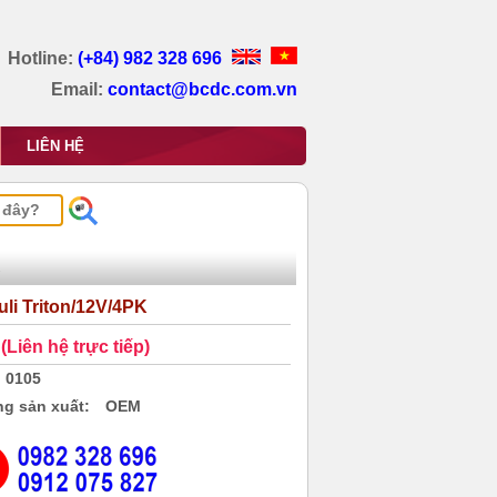
Hotline:
(+84) 982 328 696
Email:
contact@bcdc.com.vn
LIÊN HỆ
uli Triton/12V/4PK
(Liên hệ trực tiếp)
0105
g sản xuất:
OEM