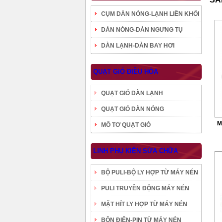
CỤM DÀN NÓNG-LẠNH LIỀN KHỐI
DÀN NÓNG-DÀN NGƯNG TỤ
DÀN LẠNH-DÀN BAY HƠI
QUẠT GIÓ ĐIỀU HÒA
QUẠT GIÓ DÀN LẠNH
QUẠT GIÓ DÀN NÓNG
M
MÔ TƠ QUẠT GIÓ
LINH PHỤ KIỆN SỬA CHỮA
BỘ PULI-BỘ LY HỢP TỪ MÁY NÉN
PULI TRUYỀN ĐỘNG MÁY NÉN
MẶT HÍT LY HỢP TỪ MÁY NÉN
BÔN ĐIỆN-PIN TỪ MÁY NÉN