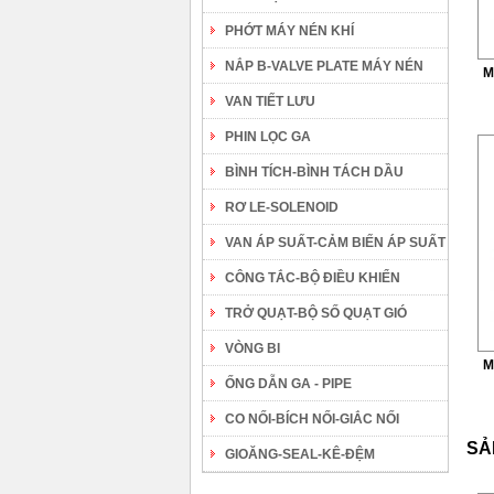
PHỚT MÁY NÉN KHÍ
NẮP B-VALVE PLATE MÁY NÉN
M
VAN TIẾT LƯU
PHIN LỌC GA
BÌNH TÍCH-BÌNH TÁCH DẦU
RƠ LE-SOLENOID
VAN ÁP SUẤT-CẢM BIẾN ÁP SUẤT
CÔNG TẮC-BỘ ĐIỀU KHIỂN
TRỞ QUẠT-BỘ SỐ QUẠT GIÓ
VÒNG BI
M
ỐNG DẪN GA - PIPE
CO NỐI-BÍCH NỐI-GIẮC NỐI
SẢ
GIOĂNG-SEAL-KÊ-ĐỆM