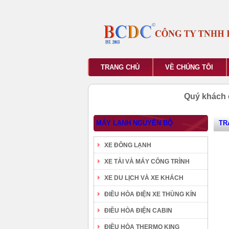
TRANG CHỦ
VỀ CHÚNG TÔI
Quý khách 
MÁY LẠNH NGUYÊN BỘ
TR
XE ĐÔNG LẠNH
XE TẢI VÀ MÁY CÔNG TRÌNH
XE DU LỊCH VÀ XE KHÁCH
ĐIỀU HÒA ĐIỆN XE THÙNG KÍN
ĐIỀU HÒA ĐIỆN CABIN
ĐIỀU HÒA THERMO KING