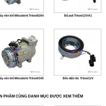
áy nén khí Mitsubishi Triton/0264
Bộ puli Triton/12V/A1
áy nén khí Mitsubishi Triton/0345
Bôn điện lốc Triton/12V
N PHẨM CÙNG DANH MỤC ĐƯỢC XEM THÊM