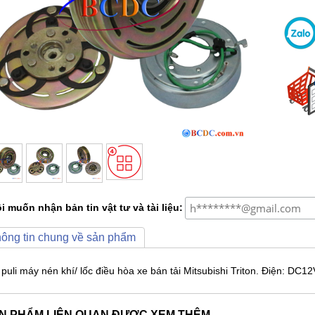
i muốn nhận bản tin vật tư và tài liệu:
ông tin chung về sản phẩm
puli máy nén khí/ lốc điều hòa xe bán tải Mitsubishi Triton. Điện: DC12
N PHẨM LIÊN QUAN ĐƯỢC XEM THÊM