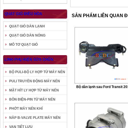
QUẠT GIÓ ĐIỀU HÒA
SẢN PHẨM LIÊN QUAN 
QUẠT GIÓ DÀN LẠNH
QUẠT GIÓ DÀN NÓNG
MÔ TƠ QUẠT GIÓ
LINH PHỤ KIỆN SỬA CHỮA
BỘ PULI-BỘ LY HỢP TỪ MÁY NÉN
PULI TRUYỀN ĐỘNG MÁY NÉN
Bộ dàn lạnh sau Ford Transit 20
MẶT HÍT LY HỢP TỪ MÁY NÉN
BÔN ĐIỆN-PIN TỪ MÁY NÉN
PHỚT MÁY NÉN KHÍ
NẮP B-VALVE PLATE MÁY NÉN
VAN TIẾT LƯU