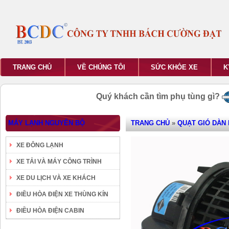
TRANG CHỦ
VỀ CHÚNG TÔI
SỨC KHỎE XE
K
Quý khách cần tìm phụ tùng gì?
MÁY LẠNH NGUYÊN BỘ
TRANG CHỦ
»
QUẠT GIÓ DÀN
XE ĐÔNG LẠNH
XE TẢI VÀ MÁY CÔNG TRÌNH
XE DU LỊCH VÀ XE KHÁCH
ĐIỀU HÒA ĐIỆN XE THÙNG KÍN
ĐIỀU HÒA ĐIỆN CABIN