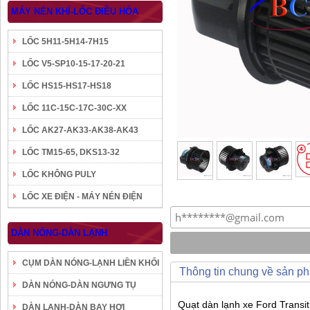
MÁY NÉN KHÍ-LỐC ĐIỀU HÒA
LỐC 5H11-5H14-7H15
LỐC V5-SP10-15-17-20-21
LỐC HS15-HS17-HS18
LỐC 11C-15C-17C-30C-XX
LỐC AK27-AK33-AK38-AK43
LỐC TM15-65, DKS13-32
LỐC KHÔNG PULY
LỐC XE ĐIỆN - MÁY NÉN ĐIỆN
DÀN NÓNG-DÀN LẠNH
CỤM DÀN NÓNG-LẠNH LIỀN KHỐI
Thông tin chung về sản p
DÀN NÓNG-DÀN NGƯNG TỤ
Quạt dàn lạnh xe Ford Transi
DÀN LẠNH-DÀN BAY HƠI