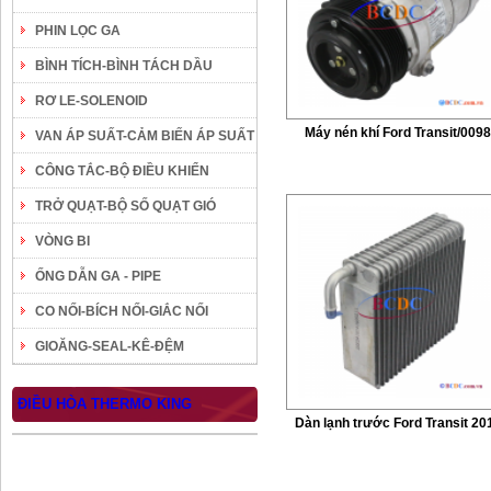
PHIN LỌC GA
BÌNH TÍCH-BÌNH TÁCH DẦU
RƠ LE-SOLENOID
Máy nén khí Ford Transit/0098
VAN ÁP SUẤT-CẢM BIẾN ÁP SUẤT
CÔNG TẮC-BỘ ĐIỀU KHIỂN
TRỞ QUẠT-BỘ SỐ QUẠT GIÓ
VÒNG BI
ỐNG DẪN GA - PIPE
CO NỐI-BÍCH NỐI-GIẮC NỐI
GIOĂNG-SEAL-KÊ-ĐỆM
ĐIỀU HÒA THERMO KING
Dàn lạnh trước Ford Transit 20