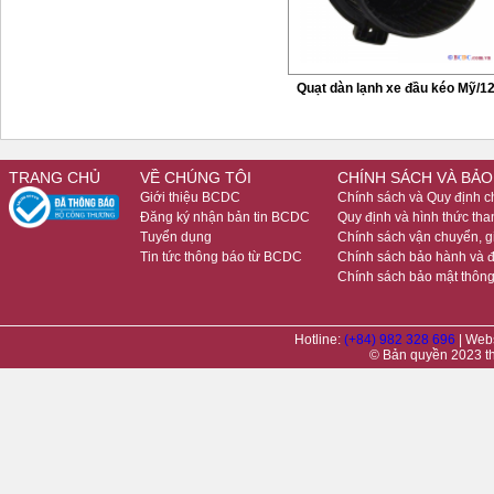
Quạt dàn lạnh xe đầu kéo Mỹ/1
TRANG CHỦ
VỀ CHÚNG TÔI
CHÍNH SÁCH VÀ BẢO
Giới thiệu BCDC
Chính sách và Quy định 
Đăng ký nhận bản tin BCDC
Quy định và hình thức tha
Tuyển dụng
Chính sách vận chuyển, 
Tin tức thông báo từ BCDC
Chính sách bảo hành và đ
Chính sách bảo mật thông
Hotline:
(+84) 982 328 696
| Web
© Bản quyền 2023 t