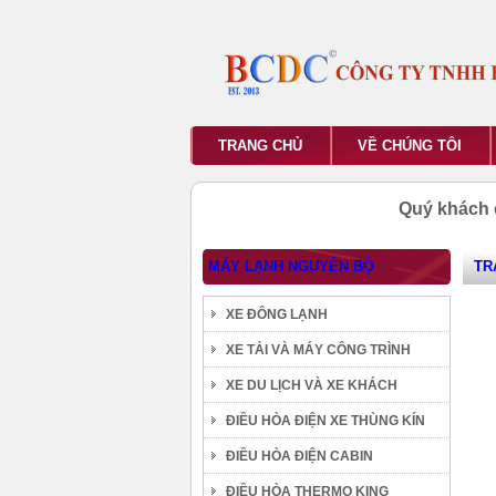
TRANG CHỦ
VỀ CHÚNG TÔI
Quý khách 
MÁY LẠNH NGUYÊN BỘ
TR
XE ĐÔNG LẠNH
XE TẢI VÀ MÁY CÔNG TRÌNH
XE DU LỊCH VÀ XE KHÁCH
ĐIỀU HÒA ĐIỆN XE THÙNG KÍN
ĐIỀU HÒA ĐIỆN CABIN
ĐIỀU HÒA THERMO KING