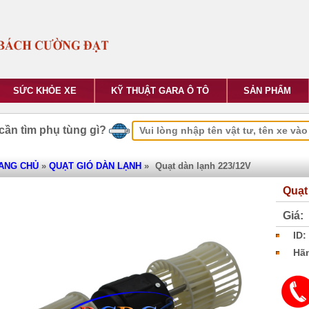
SỨC KHỎE XE
KỸ THUẬT GARA Ô TÔ
SẢN PHẨM
cần tìm phụ tùng gì?
ANG CHỦ
»
QUẠT GIÓ DÀN LẠNH
»
Quạt dàn lạnh 223/12V
Quạt
Giá:
ID:
Hãn