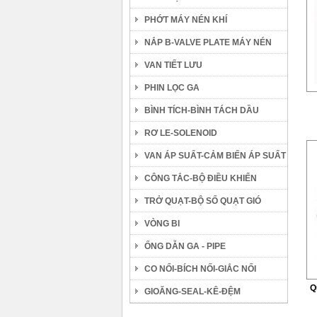
PHỚT MÁY NÉN KHÍ
NẮP B-VALVE PLATE MÁY NÉN
VAN TIẾT LƯU
PHIN LỌC GA
BÌNH TÍCH-BÌNH TÁCH DẦU
RƠ LE-SOLENOID
VAN ÁP SUẤT-CẢM BIẾN ÁP SUẤT
CÔNG TẮC-BỘ ĐIỀU KHIỂN
TRỞ QUẠT-BỘ SỐ QUẠT GIÓ
VÒNG BI
ỐNG DẪN GA - PIPE
CO NỐI-BÍCH NỐI-GIẮC NỐI
Q
GIOĂNG-SEAL-KÊ-ĐỆM