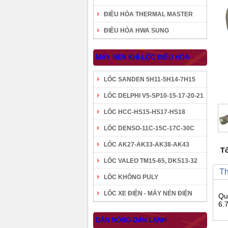
ĐIỀU HÒA THERMAL MASTER
ĐIỀU HÒA HWA SUNG
MÁY NÉN KHÍ-LỐC ĐIỀU HÒA
LỐC SANDEN 5H11-5H14-7H15
LỐC DELPHI V5-SP10-15-17-20-21
LỐC HCC-HS15-HS17-HS18
LỐC DENSO-11C-15C-17C-30C
LỐC AK27-AK33-AK38-AK43
Tô
LỐC VALEO TM15-65, DKS13-32
Th
LỐC KHÔNG PULY
LỐC XE ĐIỆN - MÁY NÉN ĐIỆN
Qu
6.
DÀN NÓNG-DÀN LẠNH