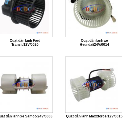
Quạt dàn lạnh Ford
Quạt dàn lạnh xe
Transit/12V/0020
Hyundai/24V/0014
uạt dàn lạnh xe Samco/24V/0003
Quạt dàn lạnh Maxxforce/12V/0015