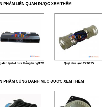
N PHẨM LIÊN QUAN ĐƯỢC XEM THÊM
ộ dàn lạnh 4 cửa thẳng hàng/12V
Quạt dàn lạnh 223/12V
N PHẨM CÙNG DANH MỤC ĐƯỢC XEM THÊM