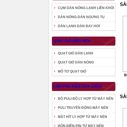
SẢ
CỤM DÀN NÓNG-LẠNH LIỀN KHỐI
DÀN NÓNG-DÀN NGƯNG TỤ
DÀN LẠNH-DÀN BAY HƠI
QUẠT GIÓ ĐIỀU HÒA
QUẠT GIÓ DÀN LẠNH
QUẠT GIÓ DÀN NÓNG
MÔ TƠ QUẠT GIÓ
B
LINH PHỤ KIỆN SỬA CHỮA
SẢ
BỘ PULI-BỘ LY HỢP TỪ MÁY NÉN
PULI TRUYỀN ĐỘNG MÁY NÉN
MẶT HÍT LY HỢP TỪ MÁY NÉN
BÔN ĐIỆN-PIN TỪ MÁY NÉN