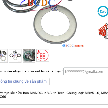
i muốn nhận bản tin vật tư và tài liệu:
ông tin chung về sản phẩm
ớt trục lốc điều hòa MANDO/ KB Auto Tech. Chủng loại: MBA51-6, M
C66.