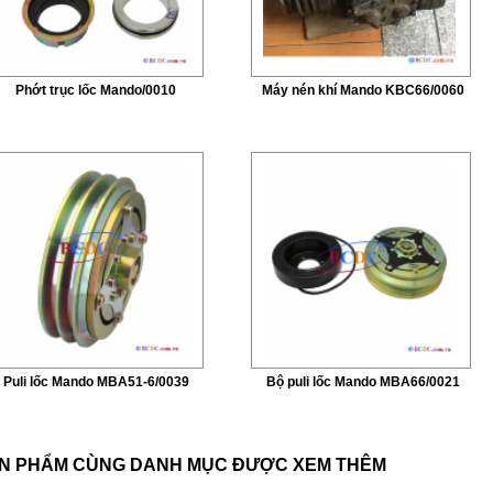
Phớt trục lốc Mando/0010
Máy nén khí Mando KBC66/0060
Puli lốc Mando MBA51-6/0039
Bộ puli lốc Mando MBA66/0021
N PHẨM CÙNG DANH MỤC ĐƯỢC XEM THÊM