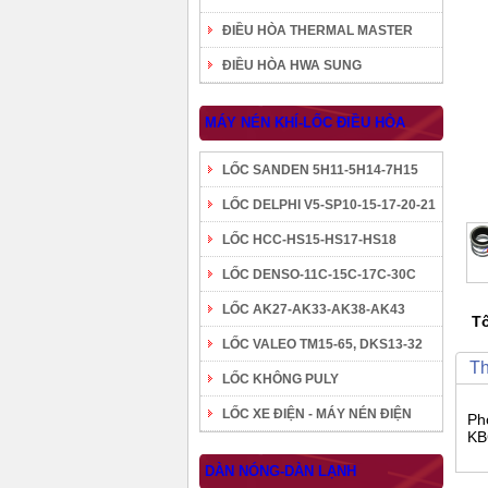
ĐIỀU HÒA THERMAL MASTER
ĐIỀU HÒA HWA SUNG
MÁY NÉN KHÍ-LỐC ĐIỀU HÒA
LỐC SANDEN 5H11-5H14-7H15
LỐC DELPHI V5-SP10-15-17-20-21
LỐC HCC-HS15-HS17-HS18
LỐC DENSO-11C-15C-17C-30C
LỐC AK27-AK33-AK38-AK43
Tô
LỐC VALEO TM15-65, DKS13-32
Th
LỐC KHÔNG PULY
LỐC XE ĐIỆN - MÁY NÉN ĐIỆN
Ph
KB
DÀN NÓNG-DÀN LẠNH