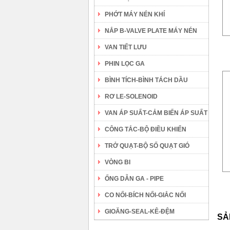
PHỚT MÁY NÉN KHÍ
NẮP B-VALVE PLATE MÁY NÉN
VAN TIẾT LƯU
PHIN LỌC GA
BÌNH TÍCH-BÌNH TÁCH DẦU
RƠ LE-SOLENOID
VAN ÁP SUẤT-CẢM BIẾN ÁP SUẤT
CÔNG TẮC-BỘ ĐIỀU KHIỂN
TRỞ QUẠT-BỘ SỐ QUẠT GIÓ
VÒNG BI
ỐNG DẪN GA - PIPE
CO NỐI-BÍCH NỐI-GIẮC NỐI
GIOĂNG-SEAL-KÊ-ĐỆM
SẢ