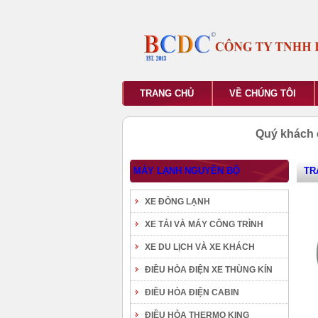
TRANG CHỦ
VỀ CHÚNG TÔI
Quý khách 
MÁY LẠNH NGUYÊN BỘ
TR
XE ĐÔNG LẠNH
XE TẢI VÀ MÁY CÔNG TRÌNH
XE DU LỊCH VÀ XE KHÁCH
ĐIỀU HÒA ĐIỆN XE THÙNG KÍN
ĐIỀU HÒA ĐIỆN CABIN
ĐIỀU HÒA THERMO KING