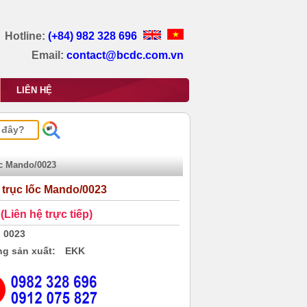
Hotline:
(+84) 982 328 696
Email:
contact@bcdc.com.vn
LIÊN HỆ
ốc Mando/0023
 trục lốc Mando/0023
(Liên hệ trực tiếp)
0023
g sản xuất:
EKK