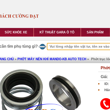
SỨC KHỎE XE
KỸ THUẬT GARA Ô TÔ
SẢN PHẨM
cần tìm phụ tùng gì?
ANG CHỦ
»
PHỚT MÁY NÉN KHÍ MANDO-KB AUTO TECH
»
Phớt trục l
Phớt
Giá:
ID:
Hãn