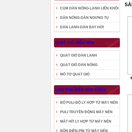
SẢ
CỤM DÀN NÓNG-LẠNH LIỀN KHỐI
DÀN NÓNG-DÀN NGƯNG TỤ
DÀN LẠNH-DÀN BAY HƠI
QUẠT GIÓ ĐIỀU HÒA
QUẠT GIÓ DÀN LẠNH
QUẠT GIÓ DÀN NÓNG
MÔ TƠ QUẠT GIÓ
LINH PHỤ KIỆN SỬA CHỮA
BỘ PULI-BỘ LY HỢP TỪ MÁY NÉN
PULI TRUYỀN ĐỘNG MÁY NÉN
MẶT HÍT LY HỢP TỪ MÁY NÉN
BÔN ĐIỆN-PIN TỪ MÁY NÉN