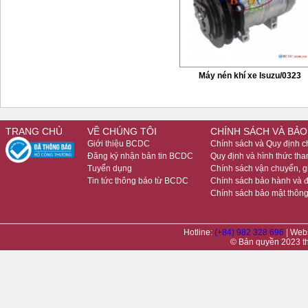
Máy nén khí xe Isuzu/0323
TRANG CHỦ
VỀ CHÚNG TÔI
CHÍNH SÁCH VÀ BẢO
Giới thiệu BCDC
Chính sách và Quy định 
Đăng ký nhận bản tin BCDC
Quy định và hình thức tha
Tuyển dụng
Chính sách vận chuyển, 
Tin tức thông báo từ BCDC
Chính sách bảo hành và đ
Chính sách bảo mật thông
Hotline:
(+84) 982 328 696
| Web
© Bản quyền 2023 t