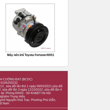
Máy nén khí Toyota Fortuner/0051
H CƯỜNG ĐẠT (BCDC)
: 0106250232
3 , sửa đổi lần thứ 1 ngày 09/03/2021;sửa đổi
; sửa đổi lần 3 ngày 12/10/2022; sửa đổi lần 4
p tại: Phòng ĐKKD - Sở KH&ĐT Hà Nội
 Nghiêm Trung Hiếu
7 phố Nguyễn Khả Trạc, Phường Phú Diễn,
iệt Nam