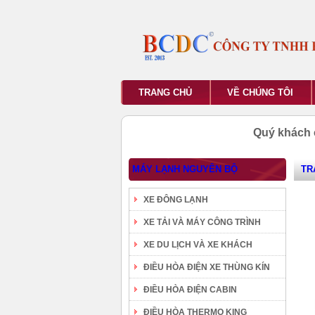
TRANG CHỦ
VỀ CHÚNG TÔI
Quý khách 
MÁY LẠNH NGUYÊN BỘ
TR
XE ĐÔNG LẠNH
XE TẢI VÀ MÁY CÔNG TRÌNH
XE DU LỊCH VÀ XE KHÁCH
ĐIỀU HÒA ĐIỆN XE THÙNG KÍN
ĐIỀU HÒA ĐIỆN CABIN
ĐIỀU HÒA THERMO KING