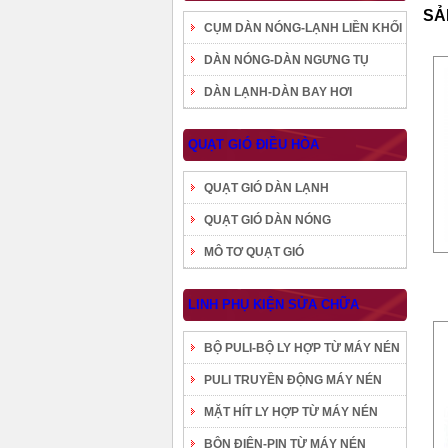
SẢ
CỤM DÀN NÓNG-LẠNH LIỀN KHỐI
DÀN NÓNG-DÀN NGƯNG TỤ
DÀN LẠNH-DÀN BAY HƠI
QUẠT GIÓ ĐIỀU HÒA
QUẠT GIÓ DÀN LẠNH
QUẠT GIÓ DÀN NÓNG
MÔ TƠ QUẠT GIÓ
LINH PHỤ KIỆN SỬA CHỮA
BỘ PULI-BỘ LY HỢP TỪ MÁY NÉN
PULI TRUYỀN ĐỘNG MÁY NÉN
MẶT HÍT LY HỢP TỪ MÁY NÉN
BÔN ĐIỆN-PIN TỪ MÁY NÉN