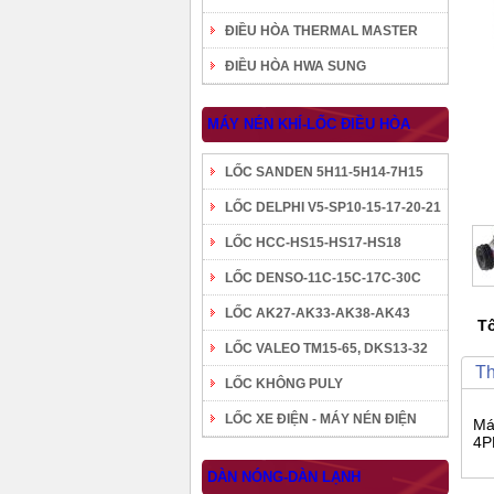
ĐIỀU HÒA THERMAL MASTER
ĐIỀU HÒA HWA SUNG
MÁY NÉN KHÍ-LỐC ĐIỀU HÒA
LỐC SANDEN 5H11-5H14-7H15
LỐC DELPHI V5-SP10-15-17-20-21
LỐC HCC-HS15-HS17-HS18
LỐC DENSO-11C-15C-17C-30C
LỐC AK27-AK33-AK38-AK43
Tô
LỐC VALEO TM15-65, DKS13-32
Th
LỐC KHÔNG PULY
LỐC XE ĐIỆN - MÁY NÉN ĐIỆN
Má
4P
DÀN NÓNG-DÀN LẠNH