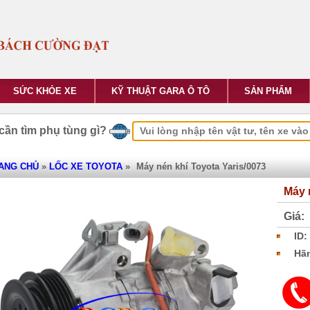
SỨC KHỎE XE
KỸ THUẬT GARA Ô TÔ
SẢN PHẨM
cần tìm phụ tùng gì?
ANG CHỦ
»
LỐC XE TOYOTA
»
Máy nén khí Toyota Yaris/0073
Máy 
Giá:
ID:
Hãn