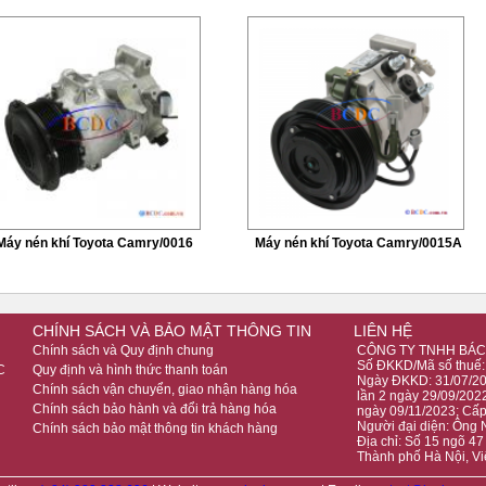
Máy nén khí Toyota Camry/0016
Máy nén khí Toyota Camry/0015A
CHÍNH SÁCH VÀ BẢO MẬT THÔNG TIN
LIÊN HỆ
Chính sách và Quy định chung
CÔNG TY TNHH BÁC
Số ĐKKD/Mã số thuế
C
Quy định và hình thức thanh toán
Ngày ĐKKD: 31/07/201
Chính sách vận chuyển, giao nhận hàng hóa
lần 2 ngày 29/09/2022
Chính sách bảo hành và đổi trả hàng hóa
ngày 09/11/2023; Cấ
Người đại diện: Ông
Chính sách bảo mật thông tin khách hàng
Địa chỉ: Số 15 ngõ 4
Thành phố Hà Nội, V