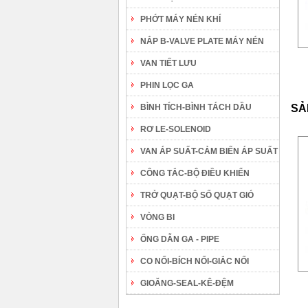
PHỚT MÁY NÉN KHÍ
NẮP B-VALVE PLATE MÁY NÉN
VAN TIẾT LƯU
PHIN LỌC GA
BÌNH TÍCH-BÌNH TÁCH DẦU
SẢ
RƠ LE-SOLENOID
VAN ÁP SUẤT-CẢM BIẾN ÁP SUẤT
CÔNG TẮC-BỘ ĐIỀU KHIỂN
TRỞ QUẠT-BỘ SỐ QUẠT GIÓ
VÒNG BI
ỐNG DẪN GA - PIPE
CO NỐI-BÍCH NỐI-GIẮC NỐI
GIOĂNG-SEAL-KÊ-ĐỆM