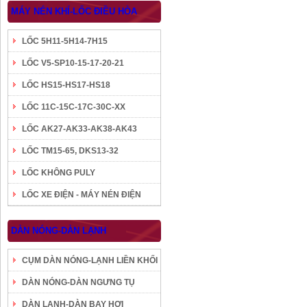
MÁY NÉN KHÍ-LỐC ĐIỀU HÒA
LỐC 5H11-5H14-7H15
LỐC V5-SP10-15-17-20-21
LỐC HS15-HS17-HS18
LỐC 11C-15C-17C-30C-XX
LỐC AK27-AK33-AK38-AK43
LỐC TM15-65, DKS13-32
LỐC KHÔNG PULY
LỐC XE ĐIỆN - MÁY NÉN ĐIỆN
DÀN NÓNG-DÀN LẠNH
CỤM DÀN NÓNG-LẠNH LIỀN KHỐI
DÀN NÓNG-DÀN NGƯNG TỤ
DÀN LẠNH-DÀN BAY HƠI