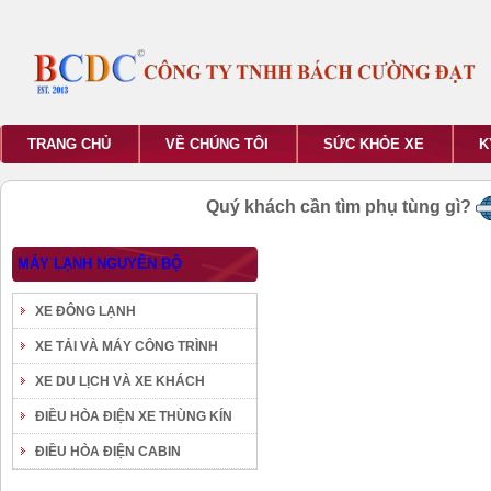
TRANG CHỦ
VỀ CHÚNG TÔI
SỨC KHỎE XE
K
Quý khách cần tìm phụ tùng gì?
MÁY LẠNH NGUYÊN BỘ
XE ĐÔNG LẠNH
XE TẢI VÀ MÁY CÔNG TRÌNH
XE DU LỊCH VÀ XE KHÁCH
ĐIỀU HÒA ĐIỆN XE THÙNG KÍN
ĐIỀU HÒA ĐIỆN CABIN