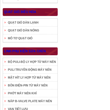
QUẠT GIÓ ĐIỀU HÒA
QUẠT GIÓ DÀN LẠNH
QUẠT GIÓ DÀN NÓNG
MÔ TƠ QUẠT GIÓ
LINH PHỤ KIỆN SỬA CHỮA
BỘ PULI-BỘ LY HỢP TỪ MÁY NÉN
PULI TRUYỀN ĐỘNG MÁY NÉN
MẶT HÍT LY HỢP TỪ MÁY NÉN
BÔN ĐIỆN-PIN TỪ MÁY NÉN
PHỚT MÁY NÉN KHÍ
NẮP B-VALVE PLATE MÁY NÉN
VAN TIẾT LƯU