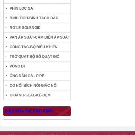
PHIN LỌC GA
BÌNH TÍCH-BÌNH TÁCH DẦU
RƠ LE-SOLENOID
VAN ÁP SUẤT-CẢM BIẾN ÁP SUẤT
CÔNG TẮC-BỘ ĐIỀU KHIỂN
TRỞ QUẠT-BỘ SỐ QUẠT GIÓ
VÒNG BI
ỐNG DẪN GA - PIPE
CO NỐI-BÍCH NỐI-GIẮC NỐI
GIOĂNG-SEAL-KÊ-ĐỆM
ĐIỀU HÒA THERMO KING