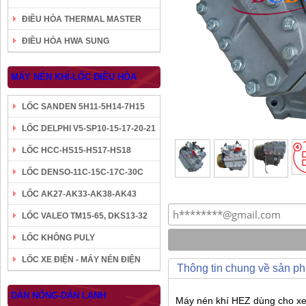
ĐIỀU HÒA THERMAL MASTER
ĐIỀU HÒA HWA SUNG
MÁY NÉN KHÍ-LỐC ĐIỀU HÒA
LỐC SANDEN 5H11-5H14-7H15
LỐC DELPHI V5-SP10-15-17-20-21
LỐC HCC-HS15-HS17-HS18
LỐC DENSO-11C-15C-17C-30C
LỐC AK27-AK33-AK38-AK43
LỐC VALEO TM15-65, DKS13-32
LỐC KHÔNG PULY
LỐC XE ĐIỆN - MÁY NÉN ĐIỆN
Thông tin chung về sản p
DÀN NÓNG-DÀN LẠNH
Máy nén khí HEZ dùng cho xe