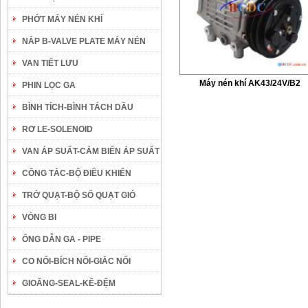
PHỚT MÁY NÉN KHÍ
NẮP B-VALVE PLATE MÁY NÉN
VAN TIẾT LƯU
Máy nén khí AK43/24V/B2
PHIN LỌC GA
BÌNH TÍCH-BÌNH TÁCH DẦU
RƠ LE-SOLENOID
VAN ÁP SUẤT-CẢM BIẾN ÁP SUẤT
CÔNG TẮC-BỘ ĐIỀU KHIỂN
TRỞ QUẠT-BỘ SỐ QUẠT GIÓ
VÒNG BI
ỐNG DẪN GA - PIPE
CO NỐI-BÍCH NỐI-GIẮC NỐI
GIOĂNG-SEAL-KÊ-ĐỆM