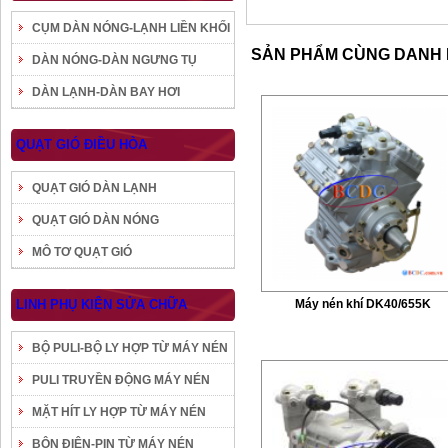
CỤM DÀN NÓNG-LẠNH LIỀN KHỐI
SẢN PHẨM CÙNG DANH
DÀN NÓNG-DÀN NGƯNG TỤ
DÀN LẠNH-DÀN BAY HƠI
QUẠT GIÓ ĐIỀU HÒA
QUẠT GIÓ DÀN LẠNH
QUẠT GIÓ DÀN NÓNG
MÔ TƠ QUẠT GIÓ
LINH PHỤ KIỆN SỬA CHỮA
Máy nén khí DK40/655K
BỘ PULI-BỘ LY HỢP TỪ MÁY NÉN
PULI TRUYỀN ĐỘNG MÁY NÉN
MẶT HÍT LY HỢP TỪ MÁY NÉN
BÔN ĐIỆN-PIN TỪ MÁY NÉN