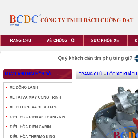
TRANG CHỦ
VỀ CHÚNG TÔI
SỨC KHỎE XE
K
Quý khách cần tìm phụ tùng gì?
MÁY LẠNH NGUYÊN BỘ
TRANG CHỦ
»
LỐC XE KHÁCH 
XE ĐÔNG LẠNH
XE TẢI VÀ MÁY CÔNG TRÌNH
XE DU LỊCH VÀ XE KHÁCH
ĐIỀU HÒA ĐIỆN XE THÙNG KÍN
ĐIỀU HÒA ĐIỆN CABIN
ĐIỀU HÒA THERMO KING