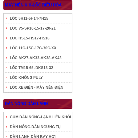
MÁY NÉN KHÍ-LỐC ĐIỀU HÒA
LỐC 5H11-5H14-7H15
LỐC V5-SP10-15-17-20-21
LỐC HS15-HS17-HS18
LỐC 11C-15C-17C-30C-XX
LỐC AK27-AK33-AK38-AK43
LỐC TM15-65, DKS13-32
LỐC KHÔNG PULY
LỐC XE ĐIỆN - MÁY NÉN ĐIỆN
DÀN NÓNG-DÀN LẠNH
CỤM DÀN NÓNG-LẠNH LIỀN KHỐI
DÀN NÓNG-DÀN NGƯNG TỤ
DÀN LẠNH-DÀN BAY HƠI