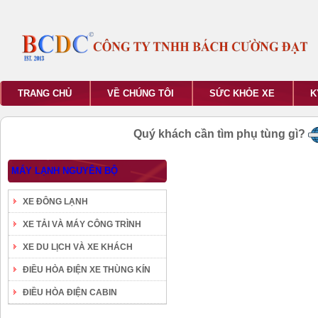
TRANG CHỦ
VỀ CHÚNG TÔI
SỨC KHỎE XE
K
Quý khách cần tìm phụ tùng gì?
MÁY LẠNH NGUYÊN BỘ
XE ĐÔNG LẠNH
XE TẢI VÀ MÁY CÔNG TRÌNH
XE DU LỊCH VÀ XE KHÁCH
ĐIỀU HÒA ĐIỆN XE THÙNG KÍN
ĐIỀU HÒA ĐIỆN CABIN