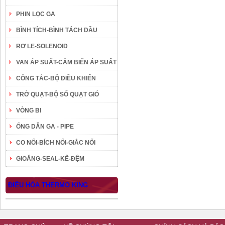
PHIN LỌC GA
BÌNH TÍCH-BÌNH TÁCH DẦU
RƠ LE-SOLENOID
VAN ÁP SUẤT-CẢM BIẾN ÁP SUẤT
CÔNG TẮC-BỘ ĐIỀU KHIỂN
TRỞ QUẠT-BỘ SỐ QUẠT GIÓ
VÒNG BI
ỐNG DẪN GA - PIPE
CO NỐI-BÍCH NỐI-GIẮC NỐI
GIOĂNG-SEAL-KÊ-ĐỆM
ĐIỀU HÒA THERMO KING