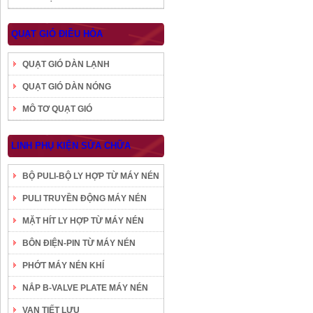
QUẠT GIÓ ĐIỀU HÒA
QUẠT GIÓ DÀN LẠNH
QUẠT GIÓ DÀN NÓNG
MÔ TƠ QUẠT GIÓ
LINH PHỤ KIỆN SỬA CHỮA
BỘ PULI-BỘ LY HỢP TỪ MÁY NÉN
PULI TRUYỀN ĐỘNG MÁY NÉN
MẶT HÍT LY HỢP TỪ MÁY NÉN
BÔN ĐIỆN-PIN TỪ MÁY NÉN
PHỚT MÁY NÉN KHÍ
NẮP B-VALVE PLATE MÁY NÉN
VAN TIẾT LƯU