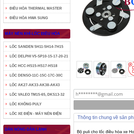
ĐIỀU HÒA THERMAL MASTER
ĐIỀU HÒA HWA SUNG
MÁY NÉN KHÍ-LỐC ĐIỀU HÒA
LỐC SANDEN 5H11-5H14-7H15
LỐC DELPHI V5-SP10-15-17-20-21
LỐC HCC-HS15-HS17-HS18
LỐC DENSO-11C-15C-17C-30C
LỐC AK27-AK33-AK38-AK43
LỐC VALEO TM15-65, DKS13-32
LỐC KHÔNG PULY
LỐC XE ĐIỆN - MÁY NÉN ĐIỆN
Thông tin chung về sản p
DÀN NÓNG-DÀN LẠNH
Bộ puli cho lốc điều hòa xe H