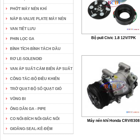
PHỚT MÁY NÉN KHÍ
NẮP B-VALVE PLATE MÁY NÉN
VAN TIẾT LƯU
Bộ puli Civic 1.8 12V/7PK
PHIN LỌC GA
BÌNH TÍCH-BÌNH TÁCH DẦU
RƠ LE-SOLENOID
VAN ÁP SUẤT-CẢM BIẾN ÁP SUẤT
CÔNG TẮC-BỘ ĐIỀU KHIỂN
TRỞ QUẠT-BỘ SỐ QUẠT GIÓ
VÒNG BI
ỐNG DẪN GA - PIPE
CO NỐI-BÍCH NỐI-GIẮC NỐI
Máy nén khí Honda CRV/0308
GIOĂNG-SEAL-KÊ-ĐỆM