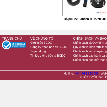
Bộ puli lốc Sanden 7H15/709/00
TRANG CHỦ
VỀ CHÚNG TÔI
CHÍNH SÁCH VÀ BẢO
Giới thiệu BCDC
Chính sách và Quy định 
Đăng ký nhận bản tin BCDC
Quy định và hình thức tha
Tuyển dụng
Chính sách vận chuyển, 
Tin tức thông báo từ BCDC
Chính sách bảo hành và đ
Chính sách bảo mật thông
Hotline:
(+84) 982 328 696
| Web
© Bản quyền 2023 t