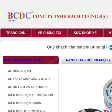
TRANG CHỦ
VỀ CHÚNG TÔI
SỨC KHỎE XE
K
Quý khách cần tìm phụ tùng gì?
MÁY LẠNH NGUYÊN BỘ
TRANG CHỦ
»
BỘ PULI-BỘ LY
XE ĐÔNG LẠNH
XE TẢI VÀ MÁY CÔNG TRÌNH
XE DU LỊCH VÀ XE KHÁCH
ĐIỀU HÒA ĐIỆN XE THÙNG KÍN
ĐIỀU HÒA ĐIỆN CABIN
ĐIỀU HÒA THERMO KING