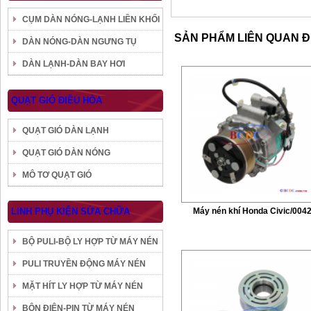
CỤM DÀN NÓNG-LẠNH LIỀN KHỐI
SẢN PHẨM LIÊN QUAN 
DÀN NÓNG-DÀN NGƯNG TỤ
DÀN LẠNH-DÀN BAY HƠI
QUẠT GIÓ ĐIỀU HÒA
QUẠT GIÓ DÀN LẠNH
QUẠT GIÓ DÀN NÓNG
MÔ TƠ QUẠT GIÓ
LINH PHỤ KIỆN SỬA CHỮA
Máy nén khí Honda Civic/004
BỘ PULI-BỘ LY HỢP TỪ MÁY NÉN
PULI TRUYỀN ĐỘNG MÁY NÉN
MẶT HÍT LY HỢP TỪ MÁY NÉN
BÔN ĐIỆN-PIN TỪ MÁY NÉN