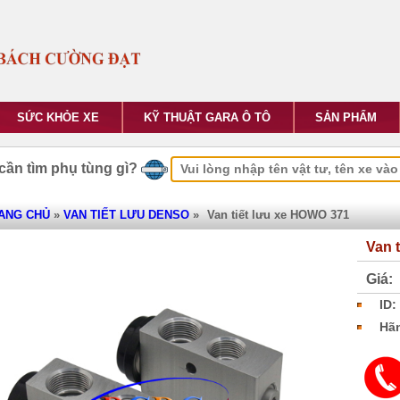
SỨC KHỎE XE
KỸ THUẬT GARA Ô TÔ
SẢN PHẨM
cần tìm phụ tùng gì?
ANG CHỦ
»
VAN TIẾT LƯU DENSO
»
Van tiết lưu xe HOWO 371
Van 
Giá:
ID:
Hãn