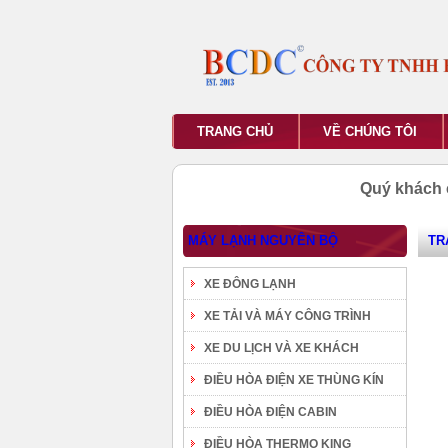
TRANG CHỦ
VỀ CHÚNG TÔI
Quý khách 
MÁY LẠNH NGUYÊN BỘ
TR
XE ĐÔNG LẠNH
XE TẢI VÀ MÁY CÔNG TRÌNH
XE DU LỊCH VÀ XE KHÁCH
ĐIỀU HÒA ĐIỆN XE THÙNG KÍN
ĐIỀU HÒA ĐIỆN CABIN
ĐIỀU HÒA THERMO KING