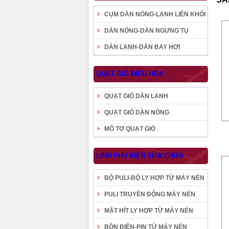
CỤM DÀN NÓNG-LẠNH LIỀN KHỐI
DÀN NÓNG-DÀN NGƯNG TỤ
DÀN LẠNH-DÀN BAY HƠI
QUẠT GIÓ ĐIỀU HÒA
QUẠT GIÓ DÀN LẠNH
QUẠT GIÓ DÀN NÓNG
MÔ TƠ QUẠT GIÓ
LINH PHỤ KIỆN SỬA CHỮA
BỘ PULI-BỘ LY HỢP TỪ MÁY NÉN
PULI TRUYỀN ĐỘNG MÁY NÉN
MẶT HÍT LY HỢP TỪ MÁY NÉN
BÔN ĐIỆN-PIN TỪ MÁY NÉN