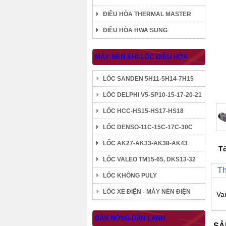
ĐIỀU HÒA THERMAL MASTER
ĐIỀU HÒA HWA SUNG
MÁY NÉN KHÍ-LỐC ĐIỀU HÒA
LỐC SANDEN 5H11-5H14-7H15
LỐC DELPHI V5-SP10-15-17-20-21
LỐC HCC-HS15-HS17-HS18
LỐC DENSO-11C-15C-17C-30C
LỐC AK27-AK33-AK38-AK43
Tô
LỐC VALEO TM15-65, DKS13-32
Th
LỐC KHÔNG PULY
LỐC XE ĐIỆN - MÁY NÉN ĐIỆN
Va
DÀN NÓNG-DÀN LẠNH
SẢ