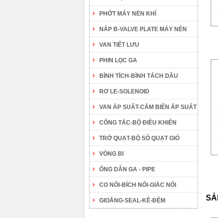
PHỚT MÁY NÉN KHÍ
NẮP B-VALVE PLATE MÁY NÉN
VAN TIẾT LƯU
PHIN LỌC GA
BÌNH TÍCH-BÌNH TÁCH DẦU
RƠ LE-SOLENOID
VAN ÁP SUẤT-CẢM BIẾN ÁP SUẤT
CÔNG TẮC-BỘ ĐIỀU KHIỂN
TRỞ QUẠT-BỘ SỐ QUẠT GIÓ
VÒNG BI
ỐNG DẪN GA - PIPE
CO NỐI-BÍCH NỐI-GIẮC NỐI
SẢ
GIOĂNG-SEAL-KÊ-ĐỆM