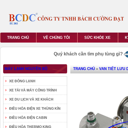
TRANG CHỦ
VỀ CHÚNG TÔI
SỨC KHỎE XE
K
Quý khách cần tìm phụ tùng gì?
MÁY LẠNH NGUYÊN BỘ
TRANG CHỦ
»
VAN TIẾT LƯU
XE ĐÔNG LẠNH
XE TẢI VÀ MÁY CÔNG TRÌNH
XE DU LỊCH VÀ XE KHÁCH
ĐIỀU HÒA ĐIỆN XE THÙNG KÍN
ĐIỀU HÒA ĐIỆN CABIN
ĐIỀU HÒA THERMO KING