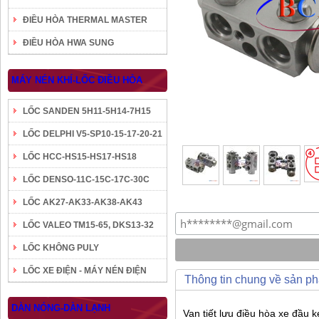
ĐIỀU HÒA THERMAL MASTER
ĐIỀU HÒA HWA SUNG
MÁY NÉN KHÍ-LỐC ĐIỀU HÒA
LỐC SANDEN 5H11-5H14-7H15
LỐC DELPHI V5-SP10-15-17-20-21
LỐC HCC-HS15-HS17-HS18
LỐC DENSO-11C-15C-17C-30C
LỐC AK27-AK33-AK38-AK43
LỐC VALEO TM15-65, DKS13-32
LỐC KHÔNG PULY
LỐC XE ĐIỆN - MÁY NÉN ĐIỆN
Thông tin chung về sản p
DÀN NÓNG-DÀN LẠNH
Van tiết lưu điều hòa xe đầu