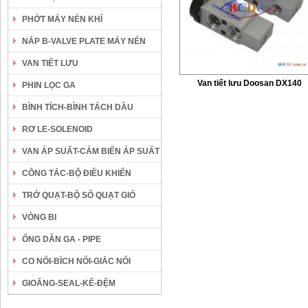
PHỚT MÁY NÉN KHÍ
NẮP B-VALVE PLATE MÁY NÉN
VAN TIẾT LƯU
Van tiết lưu Doosan DX140
PHIN LỌC GA
BÌNH TÍCH-BÌNH TÁCH DẦU
RƠ LE-SOLENOID
VAN ÁP SUẤT-CẢM BIẾN ÁP SUẤT
CÔNG TẮC-BỘ ĐIỀU KHIỂN
TRỞ QUẠT-BỘ SỐ QUẠT GIÓ
VÒNG BI
ỐNG DẪN GA - PIPE
CO NỐI-BÍCH NỐI-GIẮC NỐI
GIOĂNG-SEAL-KÊ-ĐỆM