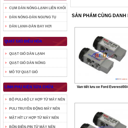
CỤM DÀN NÓNG-LẠNH LIỀN KHỐI
SẢN PHẨM CÙNG DANH
DÀN NÓNG-DÀN NGƯNG TỤ
DÀN LẠNH-DÀN BAY HƠI
QUẠT GIÓ ĐIỀU HÒA
QUẠT GIÓ DÀN LẠNH
QUẠT GIÓ DÀN NÓNG
MÔ TƠ QUẠT GIÓ
LINH PHỤ KIỆN SỬA CHỮA
Van tiết lưu xe Ford Everest/00
BỘ PULI-BỘ LY HỢP TỪ MÁY NÉN
PULI TRUYỀN ĐỘNG MÁY NÉN
MẶT HÍT LY HỢP TỪ MÁY NÉN
BÔN ĐIỆN-PIN TỪ MÁY NÉN