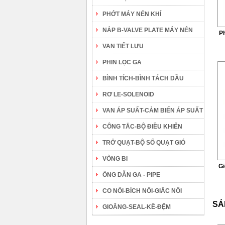
PHỚT MÁY NÉN KHÍ
NẮP B-VALVE PLATE MÁY NÉN
Ph
VAN TIẾT LƯU
PHIN LỌC GA
BÌNH TÍCH-BÌNH TÁCH DẦU
RƠ LE-SOLENOID
VAN ÁP SUẤT-CẢM BIẾN ÁP SUẤT
CÔNG TẮC-BỘ ĐIỀU KHIỂN
TRỞ QUẠT-BỘ SỐ QUẠT GIÓ
VÒNG BI
Gi
ỐNG DẪN GA - PIPE
CO NỐI-BÍCH NỐI-GIẮC NỐI
SẢ
GIOĂNG-SEAL-KÊ-ĐỆM