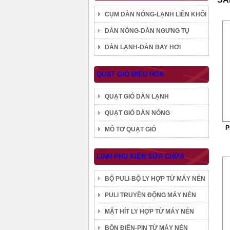
CỤM DÀN NÓNG-LẠNH LIỀN KHỐI
DÀN NÓNG-DÀN NGƯNG TỤ
DÀN LẠNH-DÀN BAY HƠI
QUẠT GIÓ ĐIỀU HÒA
QUẠT GIÓ DÀN LẠNH
QUẠT GIÓ DÀN NÓNG
P
MÔ TƠ QUẠT GIÓ
LINH PHỤ KIỆN SỬA CHỮA
BỘ PULI-BỘ LY HỢP TỪ MÁY NÉN
PULI TRUYỀN ĐỘNG MÁY NÉN
MẶT HÍT LY HỢP TỪ MÁY NÉN
BÔN ĐIỆN-PIN TỪ MÁY NÉN