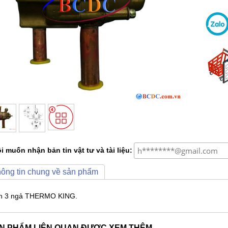
i muốn nhận bản tin vật tư và tài liệu:
ông tin chung về sản phẩm
n 3 ngả THERMO KING.
N PHẨM LIÊN QUAN ĐƯỢC XEM THÊM