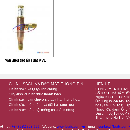
Van điều tiết áp suất KVL
CHÍNH SÁCH VÀ BẢO MẬT THÔNG TIN
LIÊN HỆ
Chính sách và Quy định chung
CÔNG TY TNHH BÁC
Số ĐKKD/Mã số thuế
C
Quy định và hình thức thanh toán
Ngày ĐKKD: 31/07/201
Chính sách vận chuyển, giao nhận hàng hóa
lần 2 ngày 29/09/2022
Chính sách bảo hành và đổi trả hàng hóa
ngày 09/11/2023; Cấ
Người đại diện: Ông
Chính sách bảo mật thông tin khách hàng
Địa chỉ: Số 15 ngõ 4
Thành phố Hà Nội, V
otline:
(+84) 982 328 696
| Website:
www.bcdc.com.vn
| Email:
contact@bcdc.com.