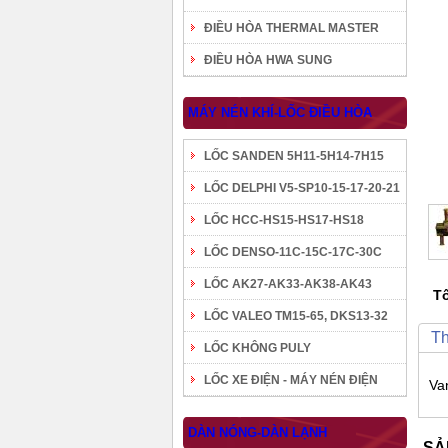
ĐIỀU HÒA THERMAL MASTER
ĐIỀU HÒA HWA SUNG
MÁY NÉN KHÍ-LỐC ĐIỀU HÒA
LỐC SANDEN 5H11-5H14-7H15
LỐC DELPHI V5-SP10-15-17-20-21
LỐC HCC-HS15-HS17-HS18
LỐC DENSO-11C-15C-17C-30C
LỐC AK27-AK33-AK38-AK43
Tô
LỐC VALEO TM15-65, DKS13-32
Th
LỐC KHÔNG PULY
LỐC XE ĐIỆN - MÁY NÉN ĐIỆN
Va
DÀN NÓNG-DÀN LẠNH
SẢ