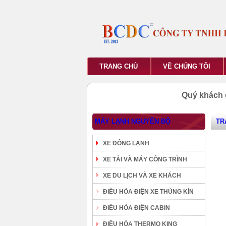
TRANG CHỦ
VỀ CHÚNG TÔI
Quý khách 
MÁY LẠNH NGUYÊN BỘ
TR
XE ĐÔNG LẠNH
XE TẢI VÀ MÁY CÔNG TRÌNH
XE DU LỊCH VÀ XE KHÁCH
ĐIỀU HÒA ĐIỆN XE THÙNG KÍN
ĐIỀU HÒA ĐIỆN CABIN
ĐIỀU HÒA THERMO KING