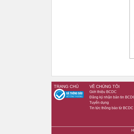
TRANG CHỦ
VỀ CHÚNG TÔI
Giới thiệu BCDC
Đăng ký nhận bản tin BCD
Tuyển dụng
Tin tức thông báo từ BCDC
H