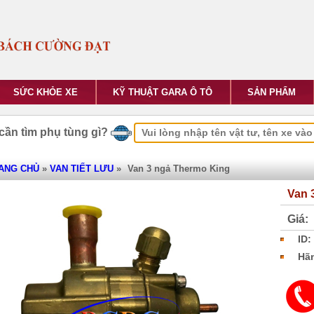
SỨC KHỎE XE
KỸ THUẬT GARA Ô TÔ
SẢN PHẨM
cần tìm phụ tùng gì?
ANG CHỦ
»
VAN TIẾT LƯU
»
Van 3 ngả Thermo King
Van 
Giá:
ID:
Hãn