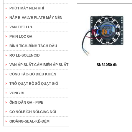
PHỚT MÁY NÉN KHÍ
NẮP B-VALVE PLATE MÁY NÉN
VAN TIẾT LƯU
PHIN LỌC GA
BÌNH TÍCH-BÌNH TÁCH DẦU
RƠ LE-SOLENOID
VAN ÁP SUẤT-CẢM BIẾN ÁP SUẤT
SN81050-6b
CÔNG TẮC-BỘ ĐIỀU KHIỂN
TRỞ QUẠT-BỘ SỐ QUẠT GIÓ
VÒNG BI
ỐNG DẪN GA - PIPE
CO NỐI-BÍCH NỐI-GIẮC NỐI
GIOĂNG-SEAL-KÊ-ĐỆM