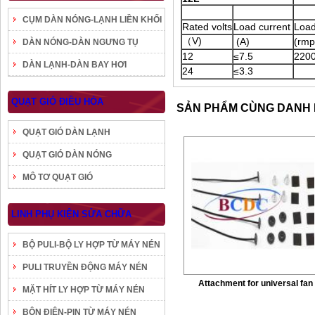
CỤM DÀN NÓNG-LẠNH LIỀN KHỐI
Rated volts
Load current
Loa
（V)
(A)
(rmp
DÀN NÓNG-DÀN NGƯNG TỤ
12
≤7.5
220
DÀN LẠNH-DÀN BAY HƠI
24
≤3.3
QUẠT GIÓ ĐIỀU HÒA
SẢN PHẨM CÙNG DANH
QUẠT GIÓ DÀN LẠNH
QUẠT GIÓ DÀN NÓNG
MÔ TƠ QUẠT GIÓ
LINH PHỤ KIỆN SỬA CHỮA
BỘ PULI-BỘ LY HỢP TỪ MÁY NÉN
PULI TRUYỀN ĐỘNG MÁY NÉN
Attachment for universal fan
MẶT HÍT LY HỢP TỪ MÁY NÉN
BÔN ĐIỆN-PIN TỪ MÁY NÉN