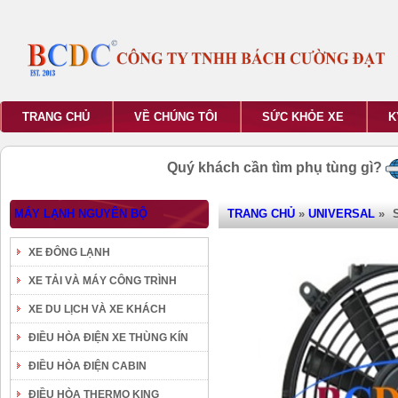
TRANG CHỦ
VỀ CHÚNG TÔI
SỨC KHỎE XE
K
Quý khách cần tìm phụ tùng gì?
MÁY LẠNH NGUYÊN BỘ
TRANG CHỦ
»
UNIVERSAL
»
XE ĐÔNG LẠNH
XE TẢI VÀ MÁY CÔNG TRÌNH
XE DU LỊCH VÀ XE KHÁCH
ĐIỀU HÒA ĐIỆN XE THÙNG KÍN
ĐIỀU HÒA ĐIỆN CABIN
ĐIỀU HÒA THERMO KING