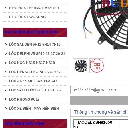
ĐIỀU HÒA THERMAL MASTER
ĐIỀU HÒA HWA SUNG
MÁY NÉN KHÍ-LỐC ĐIỀU HÒA
LỐC SANDEN 5H11-5H14-7H15
LỐC DELPHI V5-SP10-15-17-20-21
LỐC HCC-HS15-HS17-HS18
LỐC DENSO-11C-15C-17C-30C
LỐC AK27-AK33-AK38-AK43
LỐC VALEO TM15-65, DKS13-32
LỐC KHÔNG PULY
LỐC XE ĐIỆN - MÁY NÉN ĐIỆN
Thông tin chung về sản p
（MODEL):SN81050-
DÀN NÓNG-DÀN LẠNH
12L