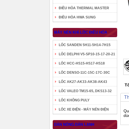
ĐIỀU HÒA THERMAL MASTER
ĐIỀU HÒA HWA SUNG
MÁY NÉN KHÍ-LỐC ĐIỀU HÒA
LỐC SANDEN 5H11-5H14-7H15
LỐC DELPHI V5-SP10-15-17-20-21
LỐC HCC-HS15-HS17-HS18
LỐC DENSO-11C-15C-17C-30C
LỐC AK27-AK33-AK38-AK43
Tô
LỐC VALEO TM15-65, DKS13-32
Th
LỐC KHÔNG PULY
LỐC XE ĐIỆN - MÁY NÉN ĐIỆN
Qu
dù
DÀN NÓNG-DÀN LẠNH