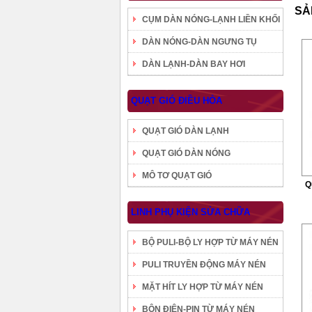
SẢ
CỤM DÀN NÓNG-LẠNH LIỀN KHỐI
DÀN NÓNG-DÀN NGƯNG TỤ
DÀN LẠNH-DÀN BAY HƠI
QUẠT GIÓ ĐIỀU HÒA
QUẠT GIÓ DÀN LẠNH
QUẠT GIÓ DÀN NÓNG
MÔ TƠ QUẠT GIÓ
Q
LINH PHỤ KIỆN SỬA CHỮA
BỘ PULI-BỘ LY HỢP TỪ MÁY NÉN
PULI TRUYỀN ĐỘNG MÁY NÉN
MẶT HÍT LY HỢP TỪ MÁY NÉN
BÔN ĐIỆN-PIN TỪ MÁY NÉN