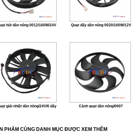
uạt hút dàn nóng 0012/160W/24V
Quạt đẩy dàn nóng 0020/160W/12V
uạt giải nhiệt dàn nóng/24V/6 dây
Cánh quạt dàn nóng/0007
N PHẨM CÙNG DANH MỤC ĐƯỢC XEM THÊM