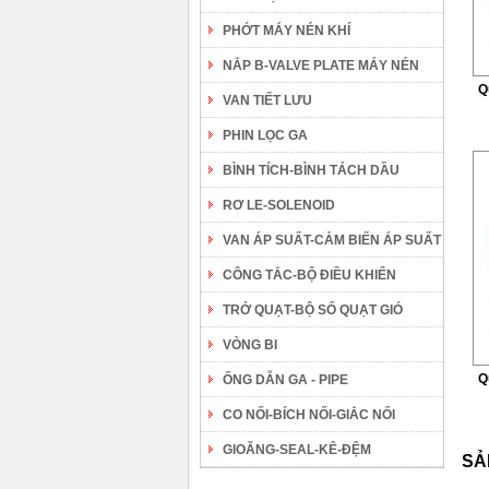
PHỚT MÁY NÉN KHÍ
NẮP B-VALVE PLATE MÁY NÉN
Q
VAN TIẾT LƯU
PHIN LỌC GA
BÌNH TÍCH-BÌNH TÁCH DẦU
RƠ LE-SOLENOID
VAN ÁP SUẤT-CẢM BIẾN ÁP SUẤT
CÔNG TẮC-BỘ ĐIỀU KHIỂN
TRỞ QUẠT-BỘ SỐ QUẠT GIÓ
VÒNG BI
Q
ỐNG DẪN GA - PIPE
CO NỐI-BÍCH NỐI-GIẮC NỐI
GIOĂNG-SEAL-KÊ-ĐỆM
SẢ