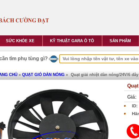
SỨC KHỎE XE
KỸ THUẬT GARA Ô TÔ
SẢN PHẨM
cần tìm phụ tùng gì?
ANG CHỦ
»
QUẠT GIÓ DÀN NÓNG
»
Quạt giải nhiệt dàn nóng/24V/6 dây
Quạt
Giá:
ID:
Hãn