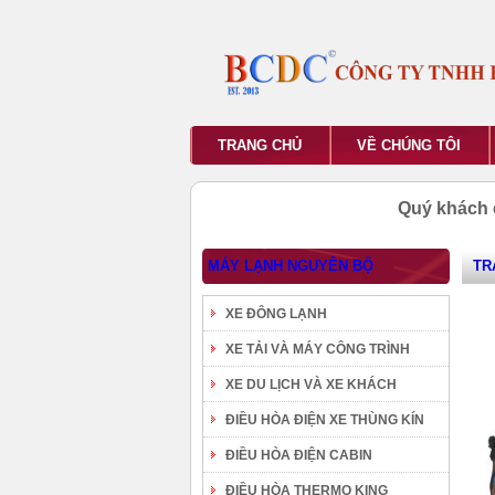
TRANG CHỦ
VỀ CHÚNG TÔI
Quý khách 
MÁY LẠNH NGUYÊN BỘ
TR
XE ĐÔNG LẠNH
XE TẢI VÀ MÁY CÔNG TRÌNH
XE DU LỊCH VÀ XE KHÁCH
ĐIỀU HÒA ĐIỆN XE THÙNG KÍN
ĐIỀU HÒA ĐIỆN CABIN
ĐIỀU HÒA THERMO KING