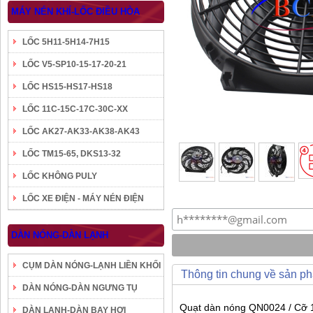
MÁY NÉN KHÍ-LỐC ĐIỀU HÒA
LỐC 5H11-5H14-7H15
LỐC V5-SP10-15-17-20-21
LỐC HS15-HS17-HS18
LỐC 11C-15C-17C-30C-XX
LỐC AK27-AK33-AK38-AK43
LỐC TM15-65, DKS13-32
LỐC KHÔNG PULY
LỐC XE ĐIỆN - MÁY NÉN ĐIỆN
DÀN NÓNG-DÀN LẠNH
CỤM DÀN NÓNG-LẠNH LIỀN KHỐI
Thông tin chung về sản p
DÀN NÓNG-DÀN NGƯNG TỤ
Quạt dàn nóng QN0024 / Cỡ 14
DÀN LẠNH-DÀN BAY HƠI