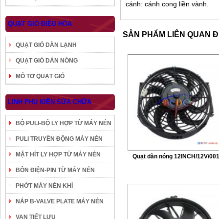
cánh: cánh cong liền vành.
QUẠT GIÓ ĐIỀU HÒA
SẢN PHẨM LIÊN QUAN 
QUẠT GIÓ DÀN LẠNH
QUẠT GIÓ DÀN NÓNG
MÔ TƠ QUẠT GIÓ
LINH PHỤ KIỆN SỬA CHỮA
BỘ PULI-BỘ LY HỢP TỪ MÁY NÉN
PULI TRUYỀN ĐỘNG MÁY NÉN
MẶT HÍT LY HỢP TỪ MÁY NÉN
Quạt dàn nóng 12INCH/12V/00
BÔN ĐIỆN-PIN TỪ MÁY NÉN
PHỚT MÁY NÉN KHÍ
NẮP B-VALVE PLATE MÁY NÉN
VAN TIẾT LƯU