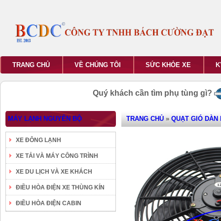
TRANG CHỦ
VỀ CHÚNG TÔI
SỨC KHỎE XE
K
Quý khách cần tìm phụ tùng gì?
MÁY LẠNH NGUYÊN BỘ
TRANG CHỦ
»
QUẠT GIÓ DÀN
XE ĐÔNG LẠNH
XE TẢI VÀ MÁY CÔNG TRÌNH
XE DU LỊCH VÀ XE KHÁCH
ĐIỀU HÒA ĐIỆN XE THÙNG KÍN
ĐIỀU HÒA ĐIỆN CABIN