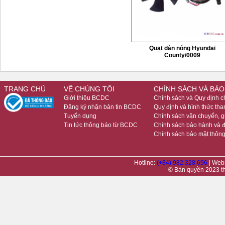
Quạt dàn nóng Hyundai
County/0009
TRANG CHỦ
VỀ CHÚNG TÔI
CHÍNH SÁCH VÀ BẢO
Giới thiệu BCDC
Chính sách và Quy định 
Đăng ký nhận bản tin BCDC
Quy định và hình thức tha
Tuyển dụng
Chính sách vận chuyển, 
Tin tức thông báo từ BCDC
Chính sách bảo hành và đ
Chính sách bảo mật thông
Hotline:
(+84) 982 328 696
| Web
© Bản quyền 2023 t