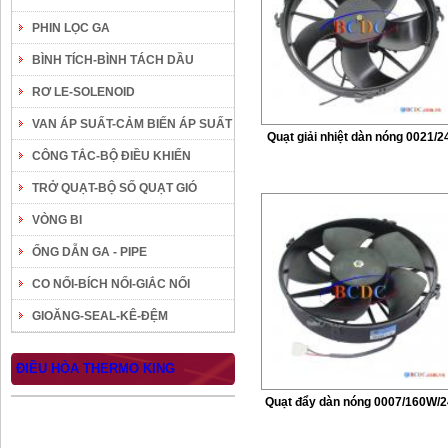
PHIN LỌC GA
BÌNH TÍCH-BÌNH TÁCH DẦU
RƠ LE-SOLENOID
VAN ÁP SUẤT-CẢM BIẾN ÁP SUẤT
Quạt giải nhiệt dàn nóng 0021/2
CÔNG TẮC-BỘ ĐIỀU KHIỂN
TRỞ QUẠT-BỘ SỐ QUẠT GIÓ
VÒNG BI
ỐNG DẪN GA - PIPE
CO NỐI-BÍCH NỐI-GIẮC NỐI
GIOĂNG-SEAL-KÊ-ĐỆM
ĐIỀU HÒA THERMO KING
Quạt đẩy dàn nóng 0007/160W/