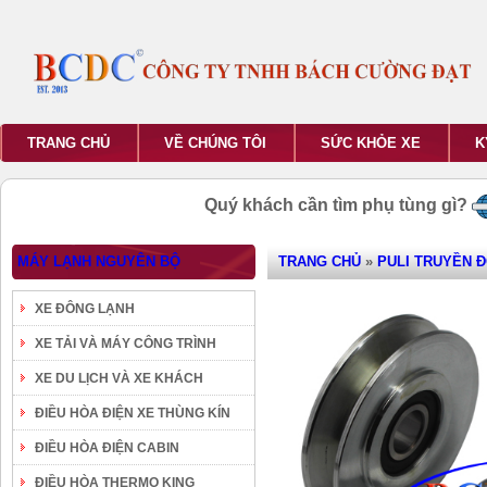
TRANG CHỦ
VỀ CHÚNG TÔI
SỨC KHỎE XE
K
Quý khách cần tìm phụ tùng gì?
MÁY LẠNH NGUYÊN BỘ
TRANG CHỦ
»
PULI TRUYỀN 
XE ĐÔNG LẠNH
XE TẢI VÀ MÁY CÔNG TRÌNH
XE DU LỊCH VÀ XE KHÁCH
ĐIỀU HÒA ĐIỆN XE THÙNG KÍN
ĐIỀU HÒA ĐIỆN CABIN
ĐIỀU HÒA THERMO KING