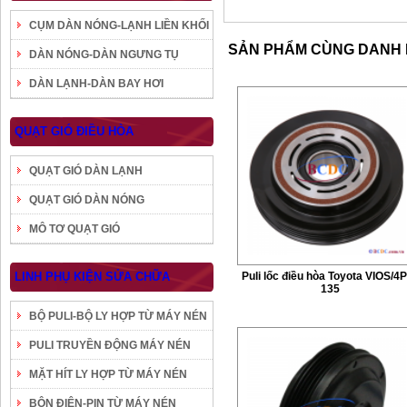
CỤM DÀN NÓNG-LẠNH LIỀN KHỐI
SẢN PHẨM CÙNG DANH
DÀN NÓNG-DÀN NGƯNG TỤ
DÀN LẠNH-DÀN BAY HƠI
QUẠT GIÓ ĐIỀU HÒA
QUẠT GIÓ DÀN LẠNH
QUẠT GIÓ DÀN NÓNG
MÔ TƠ QUẠT GIÓ
LINH PHỤ KIỆN SỬA CHỮA
Puli lốc điều hòa Toyota VIOS/4
135
BỘ PULI-BỘ LY HỢP TỪ MÁY NÉN
PULI TRUYỀN ĐỘNG MÁY NÉN
MẶT HÍT LY HỢP TỪ MÁY NÉN
BÔN ĐIỆN-PIN TỪ MÁY NÉN