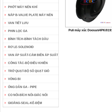
PHỚT MÁY NÉN KHÍ
NẮP B-VALVE PLATE MÁY NÉN
VAN TIẾT LƯU
Puli máy xúc Doosan/4PK/019
PHIN LỌC GA
BÌNH TÍCH-BÌNH TÁCH DẦU
RƠ LE-SOLENOID
VAN ÁP SUẤT-CẢM BIẾN ÁP SUẤT
CÔNG TẮC-BỘ ĐIỀU KHIỂN
TRỞ QUẠT-BỘ SỐ QUẠT GIÓ
VÒNG BI
ỐNG DẪN GA - PIPE
CO NỐI-BÍCH NỐI-GIẮC NỐI
GIOĂNG-SEAL-KÊ-ĐỆM