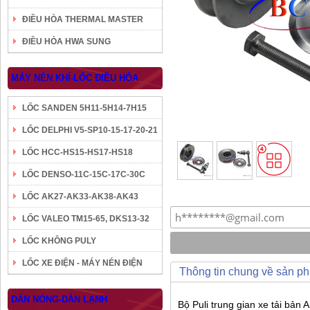
ĐIỀU HÒA THERMAL MASTER
ĐIỀU HÒA HWA SUNG
MÁY NÉN KHÍ-LỐC ĐIỀU HÒA
LỐC SANDEN 5H11-5H14-7H15
LỐC DELPHI V5-SP10-15-17-20-21
LỐC HCC-HS15-HS17-HS18
LỐC DENSO-11C-15C-17C-30C
LỐC AK27-AK33-AK38-AK43
LỐC VALEO TM15-65, DKS13-32
LỐC KHÔNG PULY
LỐC XE ĐIỆN - MÁY NÉN ĐIỆN
Thông tin chung về sản p
DÀN NÓNG-DÀN LẠNH
Bộ Puli trung gian xe tải bản