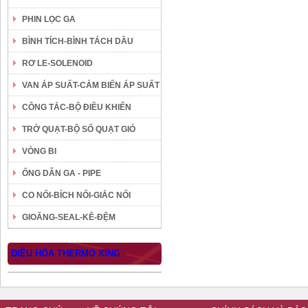
PHIN LỌC GA
BÌNH TÍCH-BÌNH TÁCH DẦU
RƠ LE-SOLENOID
VAN ÁP SUẤT-CẢM BIẾN ÁP SUẤT
CÔNG TẮC-BỘ ĐIỀU KHIỂN
TRỞ QUẠT-BỘ SỐ QUẠT GIÓ
VÒNG BI
ỐNG DẪN GA - PIPE
CO NỐI-BÍCH NỐI-GIẮC NỐI
GIOĂNG-SEAL-KÊ-ĐỆM
ĐIỀU HÒA THERMO KING