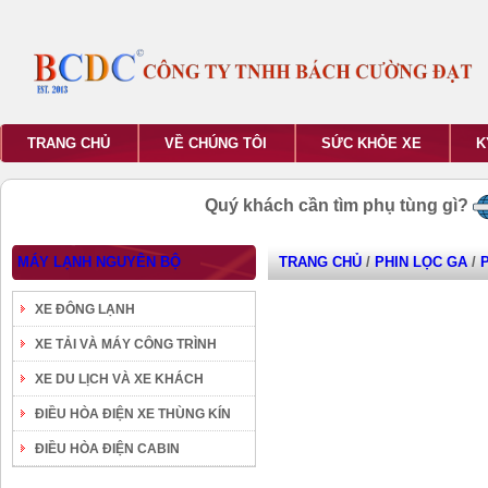
TRANG CHỦ
VỀ CHÚNG TÔI
SỨC KHỎE XE
K
Quý khách cần tìm phụ tùng gì?
MÁY LẠNH NGUYÊN BỘ
TRANG CHỦ
/
PHIN LỌC GA
/
XE ĐÔNG LẠNH
XE TẢI VÀ MÁY CÔNG TRÌNH
XE DU LỊCH VÀ XE KHÁCH
ĐIỀU HÒA ĐIỆN XE THÙNG KÍN
ĐIỀU HÒA ĐIỆN CABIN