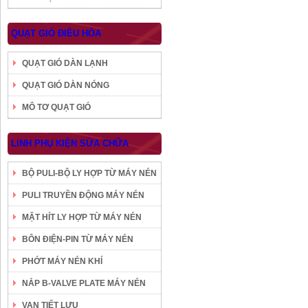
QUẠT GIÓ ĐIỀU HÒA
QUẠT GIÓ DÀN LẠNH
QUẠT GIÓ DÀN NÓNG
MÔ TƠ QUẠT GIÓ
LINH PHỤ KIỆN SỬA CHỮA
BỘ PULI-BỘ LY HỢP TỪ MÁY NÉN
PULI TRUYỀN ĐỘNG MÁY NÉN
MẶT HÍT LY HỢP TỪ MÁY NÉN
BÔN ĐIỆN-PIN TỪ MÁY NÉN
PHỚT MÁY NÉN KHÍ
NẮP B-VALVE PLATE MÁY NÉN
VAN TIẾT LƯU