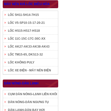
MÁY NÉN KHÍ-LỐC ĐIỀU HÒA
LỐC 5H11-5H14-7H15
LỐC V5-SP10-15-17-20-21
LỐC HS15-HS17-HS18
LỐC 11C-15C-17C-30C-XX
LỐC AK27-AK33-AK38-AK43
LỐC TM15-65, DKS13-32
LỐC KHÔNG PULY
LỐC XE ĐIỆN - MÁY NÉN ĐIỆN
DÀN NÓNG-DÀN LẠNH
CỤM DÀN NÓNG-LẠNH LIỀN KHỐI
DÀN NÓNG-DÀN NGƯNG TỤ
DÀN LẠNH-DÀN BAY HƠI