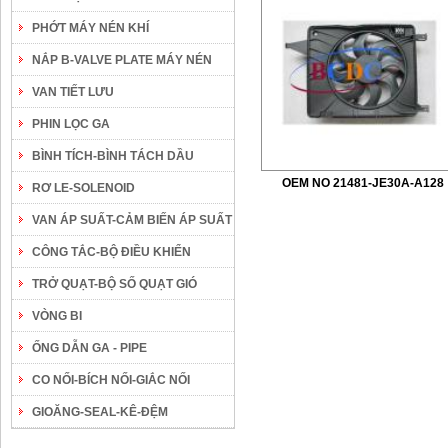
PHỚT MÁY NÉN KHÍ
NẮP B-VALVE PLATE MÁY NÉN
VAN TIẾT LƯU
PHIN LỌC GA
BÌNH TÍCH-BÌNH TÁCH DẦU
OEM NO 21481-JE30A-A128
RƠ LE-SOLENOID
VAN ÁP SUẤT-CẢM BIẾN ÁP SUẤT
CÔNG TẮC-BỘ ĐIỀU KHIỂN
TRỞ QUẠT-BỘ SỐ QUẠT GIÓ
VÒNG BI
ỐNG DẪN GA - PIPE
CO NỐI-BÍCH NỐI-GIẮC NỐI
GIOĂNG-SEAL-KÊ-ĐỆM