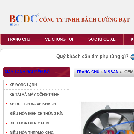
TRANG CHỦ
VỀ CHÚNG TÔI
SỨC KHỎE XE
K
Quý khách cần tìm phụ tùng gì?
MÁY LẠNH NGUYÊN BỘ
TRANG CHỦ
»
NISSAN
»
OEM
XE ĐÔNG LẠNH
XE TẢI VÀ MÁY CÔNG TRÌNH
XE DU LỊCH VÀ XE KHÁCH
ĐIỀU HÒA ĐIỆN XE THÙNG KÍN
ĐIỀU HÒA ĐIỆN CABIN
ĐIỀU HÒA THERMO KING