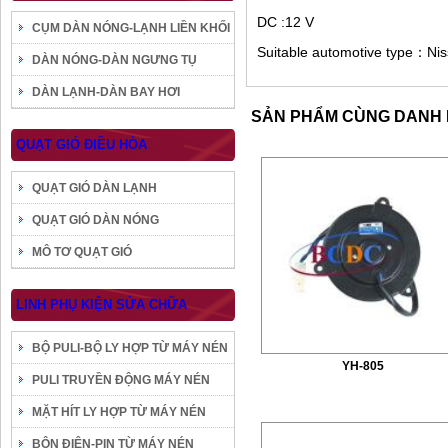
DC :12 V
CỤM DÀN NÓNG-LẠNH LIỀN KHỐI
Suitable automotive type：Nis
DÀN NÓNG-DÀN NGƯNG TỤ
DÀN LẠNH-DÀN BAY HƠI
SẢN PHẨM CÙNG DANH
QUẠT GIÓ ĐIỀU HÒA
QUẠT GIÓ DÀN LẠNH
QUẠT GIÓ DÀN NÓNG
MÔ TƠ QUẠT GIÓ
LINH PHỤ KIỆN SỬA CHỮA
BỘ PULI-BỘ LY HỢP TỪ MÁY NÉN
YH-805
PULI TRUYỀN ĐỘNG MÁY NÉN
MẶT HÍT LY HỢP TỪ MÁY NÉN
BÔN ĐIỆN-PIN TỪ MÁY NÉN