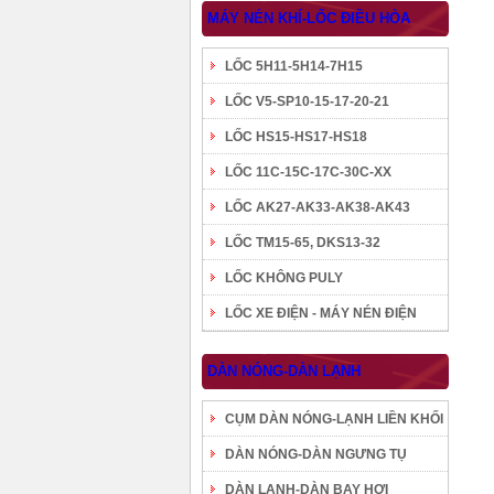
MÁY NÉN KHÍ-LỐC ĐIỀU HÒA
LỐC 5H11-5H14-7H15
LỐC V5-SP10-15-17-20-21
LỐC HS15-HS17-HS18
LỐC 11C-15C-17C-30C-XX
LỐC AK27-AK33-AK38-AK43
LỐC TM15-65, DKS13-32
LỐC KHÔNG PULY
LỐC XE ĐIỆN - MÁY NÉN ĐIỆN
DÀN NÓNG-DÀN LẠNH
CỤM DÀN NÓNG-LẠNH LIỀN KHỐI
DÀN NÓNG-DÀN NGƯNG TỤ
DÀN LẠNH-DÀN BAY HƠI