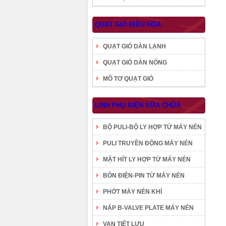
QUẠT GIÓ ĐIỀU HÒA
QUẠT GIÓ DÀN LẠNH
QUẠT GIÓ DÀN NÓNG
MÔ TƠ QUẠT GIÓ
LINH PHỤ KIỆN SỬA CHỮA
BỘ PULI-BỘ LY HỢP TỪ MÁY NÉN
PULI TRUYỀN ĐỘNG MÁY NÉN
MẶT HÍT LY HỢP TỪ MÁY NÉN
BÔN ĐIỆN-PIN TỪ MÁY NÉN
PHỚT MÁY NÉN KHÍ
NẮP B-VALVE PLATE MÁY NÉN
VAN TIẾT LƯU