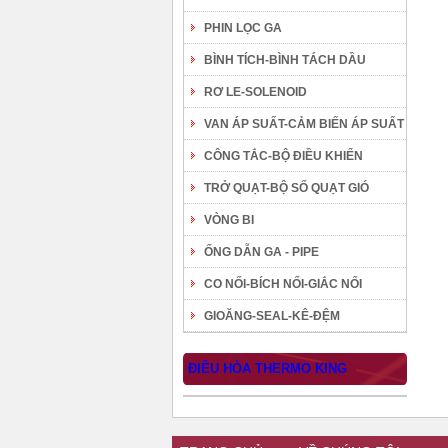
PHIN LỌC GA
BÌNH TÍCH-BÌNH TÁCH DẦU
RƠ LE-SOLENOID
VAN ÁP SUẤT-CẢM BIẾN ÁP SUẤT
CÔNG TẮC-BỘ ĐIỀU KHIỂN
TRỞ QUẠT-BỘ SỐ QUẠT GIÓ
VÒNG BI
ỐNG DẪN GA - PIPE
CO NỐI-BÍCH NỐI-GIẮC NỐI
GIOĂNG-SEAL-KÊ-ĐỆM
ĐIỀU HÒA THERMO KING