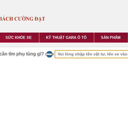
SỨC KHỎE XE
KỸ THUẬT GARA Ô TÔ
SẢN PHẨM
cần tìm phụ tùng gì?