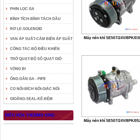
PHIN LỌC GA
BÌNH TÍCH-BÌNH TÁCH DẦU
RƠ LE-SOLENOID
Máy nén khí SE507/24V/8PK/03
VAN ÁP SUẤT-CẢM BIẾN ÁP SUẤT
CÔNG TẮC-BỘ ĐIỀU KHIỂN
TRỞ QUẠT-BỘ SỐ QUẠT GIÓ
VÒNG BI
ỐNG DẪN GA - PIPE
CO NỐI-BÍCH NỐI-GIẮC NỐI
GIOĂNG-SEAL-KÊ-ĐỆM
ĐIỀU HÒA THERMO KING
Máy nén khí SE507/24V/8PK/05