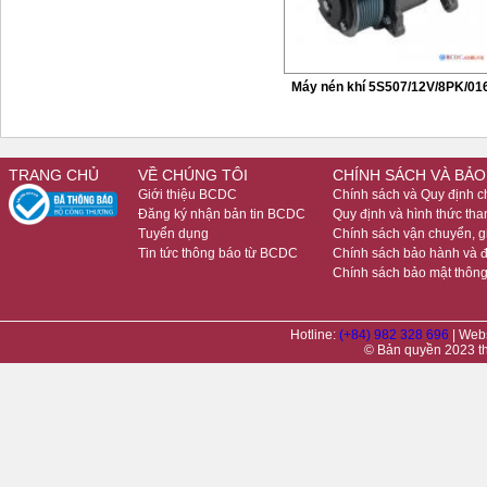
Máy nén khí 5S507/12V/8PK/01
TRANG CHỦ
VỀ CHÚNG TÔI
CHÍNH SÁCH VÀ BẢO
Giới thiệu BCDC
Chính sách và Quy định 
Đăng ký nhận bản tin BCDC
Quy định và hình thức tha
Tuyển dụng
Chính sách vận chuyển, 
Tin tức thông báo từ BCDC
Chính sách bảo hành và đ
Chính sách bảo mật thông
Hotline:
(+84) 982 328 696
| Web
© Bản quyền 2023 t