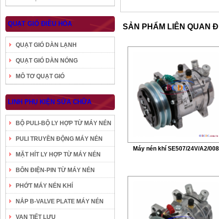
QUẠT GIÓ ĐIỀU HÒA
SẢN PHẨM LIÊN QUAN 
QUẠT GIÓ DÀN LẠNH
QUẠT GIÓ DÀN NÓNG
MÔ TƠ QUẠT GIÓ
LINH PHỤ KIỆN SỬA CHỮA
BỘ PULI-BỘ LY HỢP TỪ MÁY NÉN
PULI TRUYỀN ĐỘNG MÁY NÉN
Máy nén khí SE507/24V/A2/00
MẶT HÍT LY HỢP TỪ MÁY NÉN
BÔN ĐIỆN-PIN TỪ MÁY NÉN
PHỚT MÁY NÉN KHÍ
NẮP B-VALVE PLATE MÁY NÉN
VAN TIẾT LƯU