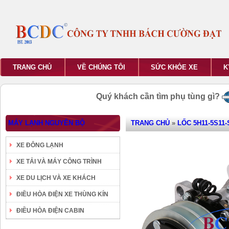
TRANG CHỦ
VỀ CHÚNG TÔI
SỨC KHỎE XE
K
Quý khách cần tìm phụ tùng gì?
MÁY LẠNH NGUYÊN BỘ
TRANG CHỦ
»
LỐC 5H11-5S11-
XE ĐÔNG LẠNH
XE TẢI VÀ MÁY CÔNG TRÌNH
XE DU LỊCH VÀ XE KHÁCH
ĐIỀU HÒA ĐIỆN XE THÙNG KÍN
ĐIỀU HÒA ĐIỆN CABIN