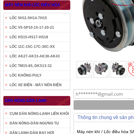
MÁY NÉN KHÍ-LỐC ĐIỀU HÒA
LỐC 5H11-5H14-7H15
LỐC V5-SP10-15-17-20-21
LỐC HS15-HS17-HS18
LỐC 11C-15C-17C-30C-XX
LỐC AK27-AK33-AK38-AK43
LỐC TM15-65, DKS13-32
LỐC KHÔNG PULY
LỐC XE ĐIỆN - MÁY NÉN ĐIỆN
DÀN NÓNG-DÀN LẠNH
CỤM DÀN NÓNG-LẠNH LIỀN KHỐI
Thông tin chung về sản p
DÀN NÓNG-DÀN NGƯNG TỤ
Máy nén khí / Lốc điều hòa S
DÀN LẠNH-DÀN BAY HƠI