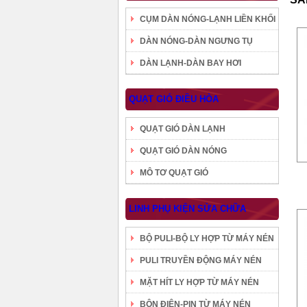
CỤM DÀN NÓNG-LẠNH LIỀN KHỐI
DÀN NÓNG-DÀN NGƯNG TỤ
DÀN LẠNH-DÀN BAY HƠI
QUẠT GIÓ ĐIỀU HÒA
QUẠT GIÓ DÀN LẠNH
QUẠT GIÓ DÀN NÓNG
MÔ TƠ QUẠT GIÓ
LINH PHỤ KIỆN SỬA CHỮA
BỘ PULI-BỘ LY HỢP TỪ MÁY NÉN
PULI TRUYỀN ĐỘNG MÁY NÉN
MẶT HÍT LY HỢP TỪ MÁY NÉN
BÔN ĐIỆN-PIN TỪ MÁY NÉN