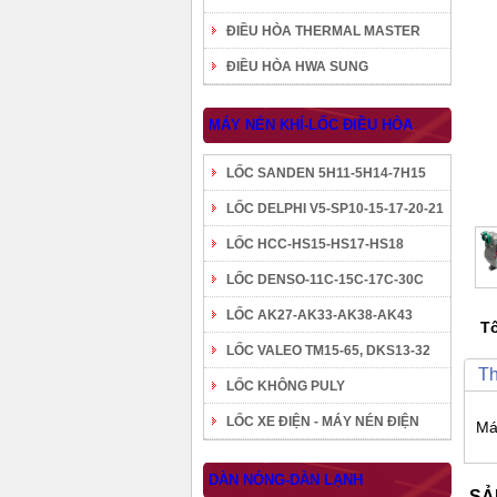
ĐIỀU HÒA THERMAL MASTER
ĐIỀU HÒA HWA SUNG
MÁY NÉN KHÍ-LỐC ĐIỀU HÒA
LỐC SANDEN 5H11-5H14-7H15
LỐC DELPHI V5-SP10-15-17-20-21
LỐC HCC-HS15-HS17-HS18
LỐC DENSO-11C-15C-17C-30C
LỐC AK27-AK33-AK38-AK43
Tô
LỐC VALEO TM15-65, DKS13-32
Th
LỐC KHÔNG PULY
LỐC XE ĐIỆN - MÁY NÉN ĐIỆN
Má
DÀN NÓNG-DÀN LẠNH
SẢ