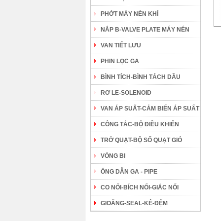
PHỚT MÁY NÉN KHÍ
NẮP B-VALVE PLATE MÁY NÉN
VAN TIẾT LƯU
PHIN LỌC GA
BÌNH TÍCH-BÌNH TÁCH DẦU
RƠ LE-SOLENOID
VAN ÁP SUẤT-CẢM BIẾN ÁP SUẤT
CÔNG TẮC-BỘ ĐIỀU KHIỂN
TRỞ QUẠT-BỘ SỐ QUẠT GIÓ
VÒNG BI
ỐNG DẪN GA - PIPE
CO NỐI-BÍCH NỐI-GIẮC NỐI
GIOĂNG-SEAL-KÊ-ĐỆM