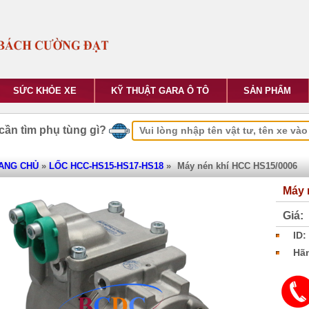
SỨC KHỎE XE
KỸ THUẬT GARA Ô TÔ
SẢN PHẨM
cần tìm phụ tùng gì?
ANG CHỦ
»
LỐC HCC-HS15-HS17-HS18
»
Máy nén khí HCC HS15/0006
Máy 
Giá:
ID:
Hãn