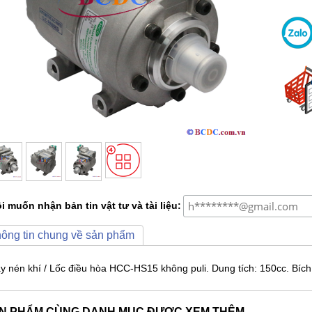
i muốn nhận bản tin vật tư và tài liệu:
ông tin chung về sản phẩm
y nén khí / Lốc điều hòa HCC-HS15 không puli. Dung tích: 150cc. Bích
N PHẨM CÙNG DANH MỤC ĐƯỢC XEM THÊM