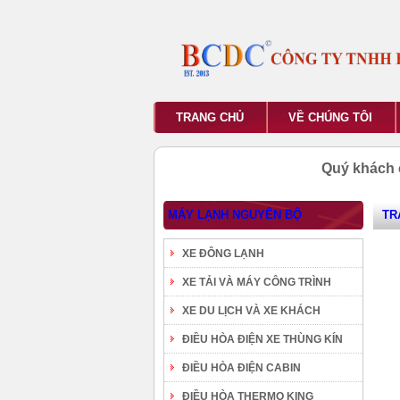
TRANG CHỦ
VỀ CHÚNG TÔI
Quý khách 
MÁY LẠNH NGUYÊN BỘ
TR
XE ĐÔNG LẠNH
XE TẢI VÀ MÁY CÔNG TRÌNH
XE DU LỊCH VÀ XE KHÁCH
ĐIỀU HÒA ĐIỆN XE THÙNG KÍN
ĐIỀU HÒA ĐIỆN CABIN
ĐIỀU HÒA THERMO KING