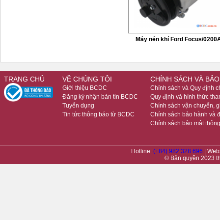
Máy nén khí Ford Focus/0200
TRANG CHỦ
VỀ CHÚNG TÔI
CHÍNH SÁCH VÀ BẢO
Giới thiệu BCDC
Chính sách và Quy định 
Đăng ký nhận bản tin BCDC
Quy định và hình thức tha
Tuyển dụng
Chính sách vận chuyển, 
Tin tức thông báo từ BCDC
Chính sách bảo hành và đ
Chính sách bảo mật thông
Hotline:
(+84) 982 328 696
| Web
© Bản quyền 2023 t