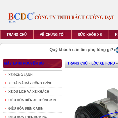
TRANG CHỦ
VỀ CHÚNG TÔI
SỨC KHỎE XE
K
Quý khách cần tìm phụ tùng gì?
MÁY LẠNH NGUYÊN BỘ
TRANG CHỦ
»
LỐC XE FORD
XE ĐÔNG LẠNH
XE TẢI VÀ MÁY CÔNG TRÌNH
XE DU LỊCH VÀ XE KHÁCH
ĐIỀU HÒA ĐIỆN XE THÙNG KÍN
ĐIỀU HÒA ĐIỆN CABIN
ĐIỀU HÒA THERMO KING