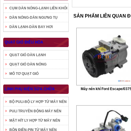
CỤM DÀN NÓNG-LẠNH LIỀN KHỐI
SẢN PHẨM LIÊN QUAN 
DÀN NÓNG-DÀN NGƯNG TỤ
DÀN LẠNH-DÀN BAY HƠI
QUẠT GIÓ ĐIỀU HÒA
QUẠT GIÓ DÀN LẠNH
QUẠT GIÓ DÀN NÓNG
MÔ TƠ QUẠT GIÓ
LINH PHỤ KIỆN SỬA CHỮA
Máy nén khí Ford Escape/037
BỘ PULI-BỘ LY HỢP TỪ MÁY NÉN
PULI TRUYỀN ĐỘNG MÁY NÉN
MẶT HÍT LY HỢP TỪ MÁY NÉN
BÔN ĐIỆN-PIN TỪ MÁY NÉN