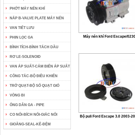
PHỚT MÁY NÉN KHÍ
NẮP B-VALVE PLATE MÁY NÉN
VAN TIẾT LƯU
Máy nén khí Ford Escape/023
PHIN LỌC GA
BÌNH TÍCH-BÌNH TÁCH DẦU
RƠ LE-SOLENOID
VAN ÁP SUẤT-CẢM BIẾN ÁP SUẤT
CÔNG TẮC-BỘ ĐIỀU KHIỂN
TRỞ QUẠT-BỘ SỐ QUẠT GIÓ
VÒNG BI
ỐNG DẪN GA - PIPE
CO NỐI-BÍCH NỐI-GIẮC NỐI
Bộ puli Ford Escape 3.0 2003-2
GIOĂNG-SEAL-KÊ-ĐỆM