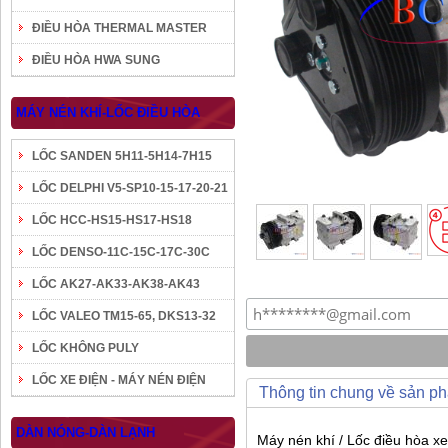
ĐIỀU HÒA THERMAL MASTER
ĐIỀU HÒA HWA SUNG
MÁY NÉN KHÍ-LỐC ĐIỀU HÒA
LỐC SANDEN 5H11-5H14-7H15
LỐC DELPHI V5-SP10-15-17-20-21
LỐC HCC-HS15-HS17-HS18
LỐC DENSO-11C-15C-17C-30C
LỐC AK27-AK33-AK38-AK43
LỐC VALEO TM15-65, DKS13-32
LỐC KHÔNG PULY
LỐC XE ĐIỆN - MÁY NÉN ĐIỆN
Thông tin chung về sản p
DÀN NÓNG-DÀN LẠNH
Máy nén khí / Lốc điều hòa x