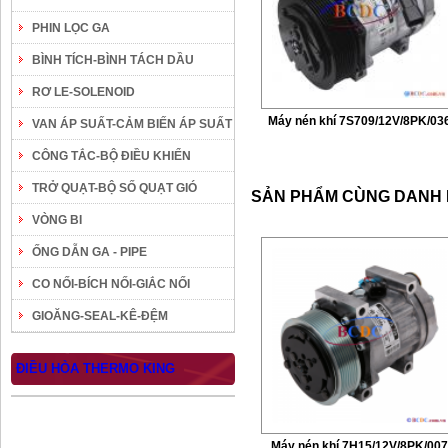
PHIN LỌC GA
BÌNH TÍCH-BÌNH TÁCH DẦU
RƠ LE-SOLENOID
Máy nén khí 7S709/12V/8PK/03
VAN ÁP SUẤT-CẢM BIẾN ÁP SUẤT
CÔNG TẮC-BỘ ĐIỀU KHIỂN
TRỞ QUẠT-BỘ SỐ QUẠT GIÓ
SẢN PHẨM CÙNG DANH
VÒNG BI
ỐNG DẪN GA - PIPE
CO NỐI-BÍCH NỐI-GIẮC NỐI
GIOĂNG-SEAL-KÊ-ĐỆM
ĐIỀU HÒA THERMO KING
Máy nén khí 7H15/12V/8PK/00