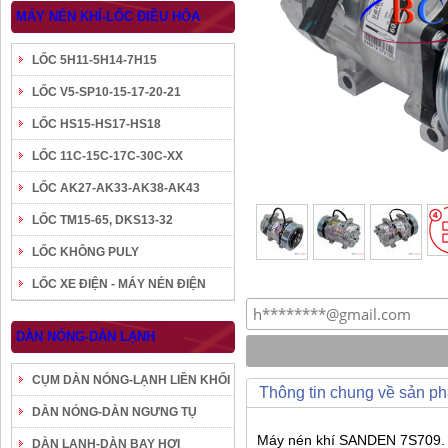
MÁY NÉN KHÍ-LỐC ĐIỀU HÒA
LỐC 5H11-5H14-7H15
LỐC V5-SP10-15-17-20-21
LỐC HS15-HS17-HS18
LỐC 11C-15C-17C-30C-XX
LỐC AK27-AK33-AK38-AK43
LỐC TM15-65, DKS13-32
LỐC KHÔNG PULY
LỐC XE ĐIỆN - MÁY NÉN ĐIỆN
DÀN NÓNG-DÀN LẠNH
CỤM DÀN NÓNG-LẠNH LIỀN KHỐI
Thông tin chung về sản p
DÀN NÓNG-DÀN NGƯNG TỤ
Máy nén khí SANDEN 7S709. Đi
DÀN LẠNH-DÀN BAY HƠI