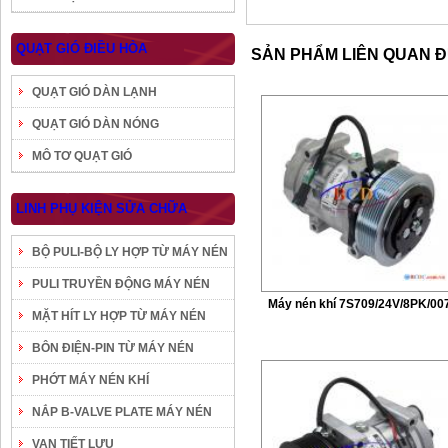
QUẠT GIÓ ĐIỀU HÒA
SẢN PHẨM LIÊN QUAN 
QUẠT GIÓ DÀN LẠNH
QUẠT GIÓ DÀN NÓNG
MÔ TƠ QUẠT GIÓ
LINH PHỤ KIỆN SỬA CHỮA
BỘ PULI-BỘ LY HỢP TỪ MÁY NÉN
PULI TRUYỀN ĐỘNG MÁY NÉN
Máy nén khí 7S709/24V/8PK/00
MẶT HÍT LY HỢP TỪ MÁY NÉN
BÔN ĐIỆN-PIN TỪ MÁY NÉN
PHỚT MÁY NÉN KHÍ
NẮP B-VALVE PLATE MÁY NÉN
VAN TIẾT LƯU