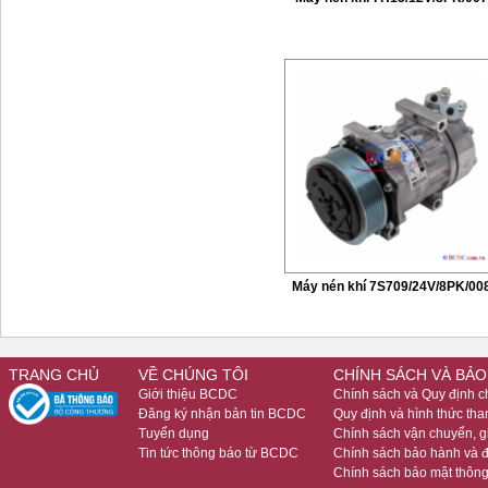
Máy nén khí 7S709/24V/8PK/00
TRANG CHỦ
VỀ CHÚNG TÔI
CHÍNH SÁCH VÀ BẢO
Giới thiệu BCDC
Chính sách và Quy định 
Đăng ký nhận bản tin BCDC
Quy định và hình thức tha
Tuyển dụng
Chính sách vận chuyển, 
Tin tức thông báo từ BCDC
Chính sách bảo hành và đ
Chính sách bảo mật thông