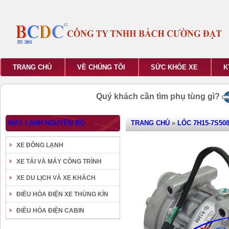
TRANG CHỦ
VỀ CHÚNG TÔI
SỨC KHỎE XE
K
Quý khách cần tìm phụ tùng gì?
MÁY LẠNH NGUYÊN BỘ
TRANG CHỦ
»
LỐC 7H15-7S508
XE ĐÔNG LẠNH
XE TẢI VÀ MÁY CÔNG TRÌNH
XE DU LỊCH VÀ XE KHÁCH
ĐIỀU HÒA ĐIỆN XE THÙNG KÍN
ĐIỀU HÒA ĐIỆN CABIN