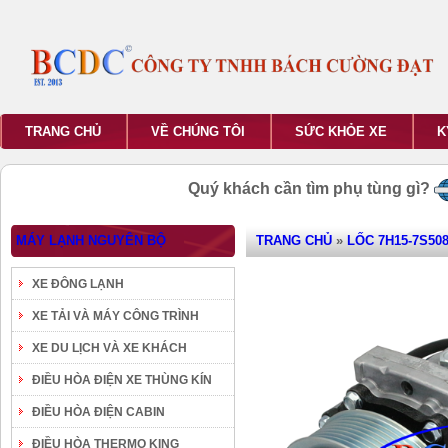
TRANG CHỦ
VỀ CHÚNG TÔI
SỨC KHỎE XE
K
Quý khách cần tìm phụ tùng gì?
MÁY LẠNH NGUYÊN BỘ
TRANG CHỦ
»
LỐC 7H15-7S508
XE ĐÔNG LẠNH
XE TẢI VÀ MÁY CÔNG TRÌNH
XE DU LỊCH VÀ XE KHÁCH
ĐIỀU HÒA ĐIỆN XE THÙNG KÍN
ĐIỀU HÒA ĐIỆN CABIN
ĐIỀU HÒA THERMO KING