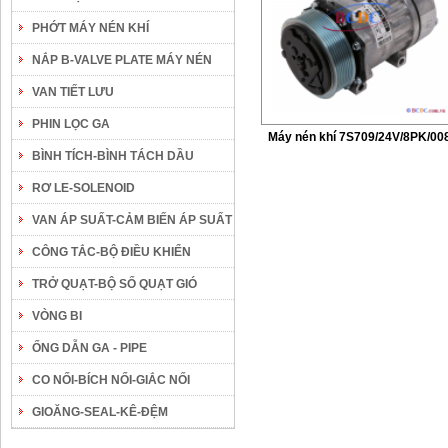
PHỚT MÁY NÉN KHÍ
NẮP B-VALVE PLATE MÁY NÉN
VAN TIẾT LƯU
PHIN LỌC GA
Máy nén khí 7S709/24V/8PK/00
BÌNH TÍCH-BÌNH TÁCH DẦU
RƠ LE-SOLENOID
VAN ÁP SUẤT-CẢM BIẾN ÁP SUẤT
CÔNG TẮC-BỘ ĐIỀU KHIỂN
TRỞ QUẠT-BỘ SỐ QUẠT GIÓ
VÒNG BI
ỐNG DẪN GA - PIPE
CO NỐI-BÍCH NỐI-GIẮC NỐI
GIOĂNG-SEAL-KÊ-ĐỆM