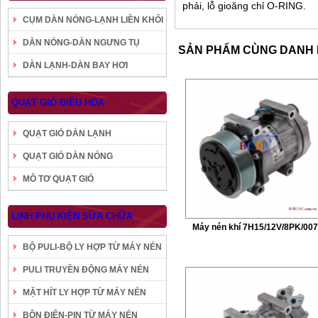
phải, lỗ gioăng chỉ O-RING.
CỤM DÀN NÓNG-LẠNH LIỀN KHỐI
DÀN NÓNG-DÀN NGƯNG TỤ
SẢN PHẨM CÙNG DANH
DÀN LẠNH-DÀN BAY HƠI
QUẠT GIÓ ĐIỀU HÒA
QUẠT GIÓ DÀN LẠNH
QUẠT GIÓ DÀN NÓNG
MÔ TƠ QUẠT GIÓ
LINH PHỤ KIỆN SỬA CHỮA
Máy nén khí 7H15/12V/8PK/00
BỘ PULI-BỘ LY HỢP TỪ MÁY NÉN
PULI TRUYỀN ĐỘNG MÁY NÉN
MẶT HÍT LY HỢP TỪ MÁY NÉN
BÔN ĐIỆN-PIN TỪ MÁY NÉN