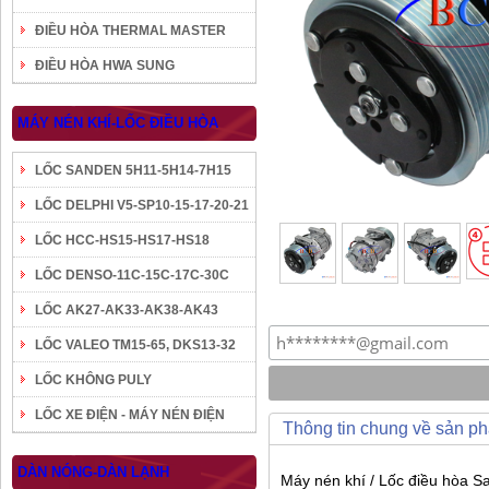
ĐIỀU HÒA THERMAL MASTER
ĐIỀU HÒA HWA SUNG
MÁY NÉN KHÍ-LỐC ĐIỀU HÒA
LỐC SANDEN 5H11-5H14-7H15
LỐC DELPHI V5-SP10-15-17-20-21
LỐC HCC-HS15-HS17-HS18
LỐC DENSO-11C-15C-17C-30C
LỐC AK27-AK33-AK38-AK43
LỐC VALEO TM15-65, DKS13-32
LỐC KHÔNG PULY
LỐC XE ĐIỆN - MÁY NÉN ĐIỆN
Thông tin chung về sản p
DÀN NÓNG-DÀN LẠNH
Máy nén khí / Lốc điều hòa 