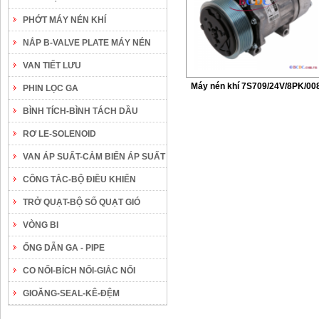
PHỚT MÁY NÉN KHÍ
NẮP B-VALVE PLATE MÁY NÉN
VAN TIẾT LƯU
Máy nén khí 7S709/24V/8PK/00
PHIN LỌC GA
BÌNH TÍCH-BÌNH TÁCH DẦU
RƠ LE-SOLENOID
VAN ÁP SUẤT-CẢM BIẾN ÁP SUẤT
CÔNG TẮC-BỘ ĐIỀU KHIỂN
TRỞ QUẠT-BỘ SỐ QUẠT GIÓ
VÒNG BI
ỐNG DẪN GA - PIPE
CO NỐI-BÍCH NỐI-GIẮC NỐI
GIOĂNG-SEAL-KÊ-ĐỆM