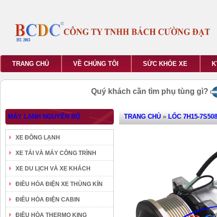
TRANG CHỦ
VỀ CHÚNG TÔI
SỨC KHỎE XE
K
Quý khách cần tìm phụ tùng gì?
MÁY LẠNH NGUYÊN BỘ
TRANG CHỦ
»
LỐC 7H15-7S508
XE ĐÔNG LẠNH
XE TẢI VÀ MÁY CÔNG TRÌNH
XE DU LỊCH VÀ XE KHÁCH
ĐIỀU HÒA ĐIỆN XE THÙNG KÍN
ĐIỀU HÒA ĐIỆN CABIN
ĐIỀU HÒA THERMO KING