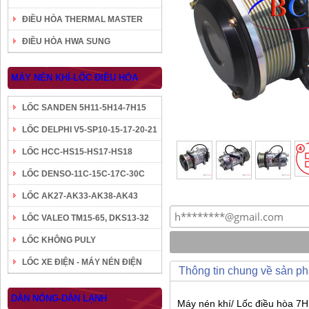
ĐIỀU HÒA THERMAL MASTER
ĐIỀU HÒA HWA SUNG
MÁY NÉN KHÍ-LỐC ĐIỀU HÒA
LỐC SANDEN 5H11-5H14-7H15
LỐC DELPHI V5-SP10-15-17-20-21
LỐC HCC-HS15-HS17-HS18
LỐC DENSO-11C-15C-17C-30C
LỐC AK27-AK33-AK38-AK43
LỐC VALEO TM15-65, DKS13-32
LỐC KHÔNG PULY
LỐC XE ĐIỆN - MÁY NÉN ĐIỆN
Thông tin chung về sản p
DÀN NÓNG-DÀN LẠNH
Máy nén khí/ Lốc điều hòa 7H