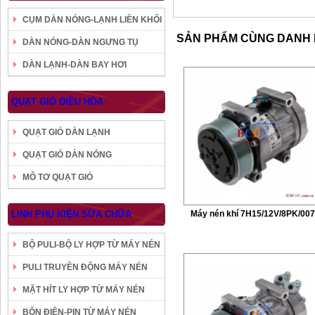
CỤM DÀN NÓNG-LẠNH LIỀN KHỐI
SẢN PHẨM CÙNG DANH
DÀN NÓNG-DÀN NGƯNG TỤ
DÀN LẠNH-DÀN BAY HƠI
QUẠT GIÓ ĐIỀU HÒA
QUẠT GIÓ DÀN LẠNH
QUẠT GIÓ DÀN NÓNG
MÔ TƠ QUẠT GIÓ
LINH PHỤ KIỆN SỬA CHỮA
Máy nén khí 7H15/12V/8PK/00
BỘ PULI-BỘ LY HỢP TỪ MÁY NÉN
PULI TRUYỀN ĐỘNG MÁY NÉN
MẶT HÍT LY HỢP TỪ MÁY NÉN
BÔN ĐIỆN-PIN TỪ MÁY NÉN