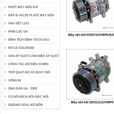
PHỚT MÁY NÉN KHÍ
NẮP B-VALVE PLATE MÁY NÉN
VAN TIẾT LƯU
PHIN LỌC GA
Máy nén khí 5S507/24V/8PK/02
BÌNH TÍCH-BÌNH TÁCH DẦU
RƠ LE-SOLENOID
VAN ÁP SUẤT-CẢM BIẾN ÁP SUẤT
CÔNG TẮC-BỘ ĐIỀU KHIỂN
TRỞ QUẠT-BỘ SỐ QUẠT GIÓ
VÒNG BI
ỐNG DẪN GA - PIPE
CO NỐI-BÍCH NỐI-GIẮC NỐI
Máy nén khí SD5S11/12V/8PK
GIOĂNG-SEAL-KÊ-ĐỆM