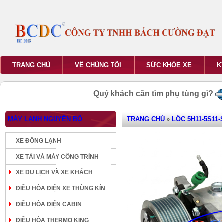
TRANG CHỦ
VỀ CHÚNG TÔI
SỨC KHỎE XE
K
Quý khách cần tìm phụ tùng gì?
MÁY LẠNH NGUYÊN BỘ
TRANG CHỦ
»
LỐC 5H11-5S11-
XE ĐÔNG LẠNH
XE TẢI VÀ MÁY CÔNG TRÌNH
XE DU LỊCH VÀ XE KHÁCH
ĐIỀU HÒA ĐIỆN XE THÙNG KÍN
ĐIỀU HÒA ĐIỆN CABIN
ĐIỀU HÒA THERMO KING