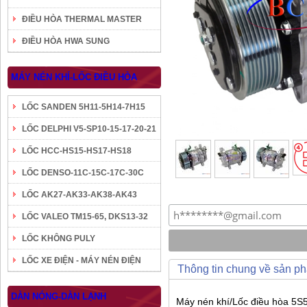
ĐIỀU HÒA THERMAL MASTER
ĐIỀU HÒA HWA SUNG
MÁY NÉN KHÍ-LỐC ĐIỀU HÒA
LỐC SANDEN 5H11-5H14-7H15
LỐC DELPHI V5-SP10-15-17-20-21
LỐC HCC-HS15-HS17-HS18
LỐC DENSO-11C-15C-17C-30C
LỐC AK27-AK33-AK38-AK43
LỐC VALEO TM15-65, DKS13-32
LỐC KHÔNG PULY
LỐC XE ĐIỆN - MÁY NÉN ĐIỆN
Thông tin chung về sản p
DÀN NÓNG-DÀN LẠNH
Máy nén khí/Lốc điều hòa 5S5