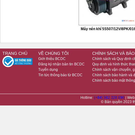
Máy nén khí 5S507/12V/8PK/01
TRANG CHỦ
VỀ CHÚNG TÔI
CHÍNH SÁCH VÀ BẢO
Giới thiệu BCDC
Chính sách và Quy định 
Đăng ký nhận bản tin BCDC
Quy định và hình thức tha
Tuyển dụng
Chính sách vận chuyển, 
Tin tức thông báo từ BCDC
Chính sách bảo hành và đ
Chính sách bảo mật thông
Hotline:
(+84) 982 328 696
| Web
© Bản quyền 2023 t