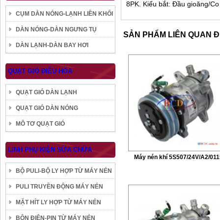
8PK. Kiểu bắt: Đầu gioăng/Co 
CỤM DÀN NÓNG-LẠNH LIỀN KHỐI
DÀN NÓNG-DÀN NGƯNG TỤ
SẢN PHẨM LIÊN QUAN 
DÀN LẠNH-DÀN BAY HƠI
QUẠT GIÓ ĐIỀU HÒA
QUẠT GIÓ DÀN LẠNH
QUẠT GIÓ DÀN NÓNG
MÔ TƠ QUẠT GIÓ
LINH PHỤ KIỆN SỬA CHỮA
Máy nén khí 5S507/24V/A2/011
BỘ PULI-BỘ LY HỢP TỪ MÁY NÉN
PULI TRUYỀN ĐỘNG MÁY NÉN
MẶT HÍT LY HỢP TỪ MÁY NÉN
BÔN ĐIỆN-PIN TỪ MÁY NÉN