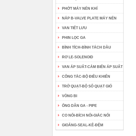
PHỚT MÁY NÉN KHÍ
NẮP B-VALVE PLATE MÁY NÉN
VAN TIẾT LƯU
PHIN LỌC GA
BÌNH TÍCH-BÌNH TÁCH DẦU
RƠ LE-SOLENOID
VAN ÁP SUẤT-CẢM BIẾN ÁP SUẤT
CÔNG TẮC-BỘ ĐIỀU KHIỂN
TRỞ QUẠT-BỘ SỐ QUẠT GIÓ
VÒNG BI
ỐNG DẪN GA - PIPE
CO NỐI-BÍCH NỐI-GIẮC NỐI
GIOĂNG-SEAL-KÊ-ĐỆM