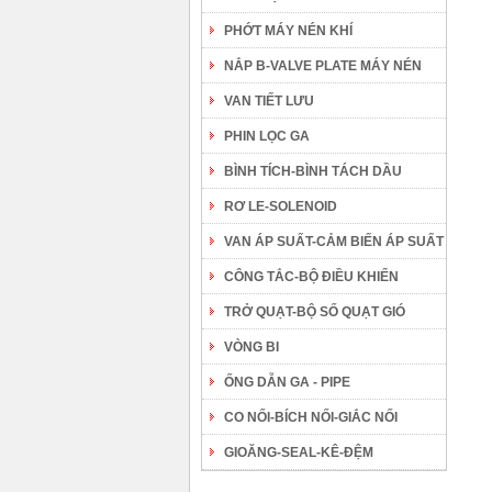
PHỚT MÁY NÉN KHÍ
NẮP B-VALVE PLATE MÁY NÉN
VAN TIẾT LƯU
PHIN LỌC GA
BÌNH TÍCH-BÌNH TÁCH DẦU
RƠ LE-SOLENOID
VAN ÁP SUẤT-CẢM BIẾN ÁP SUẤT
CÔNG TẮC-BỘ ĐIỀU KHIỂN
TRỞ QUẠT-BỘ SỐ QUẠT GIÓ
VÒNG BI
ỐNG DẪN GA - PIPE
CO NỐI-BÍCH NỐI-GIẮC NỐI
GIOĂNG-SEAL-KÊ-ĐỆM