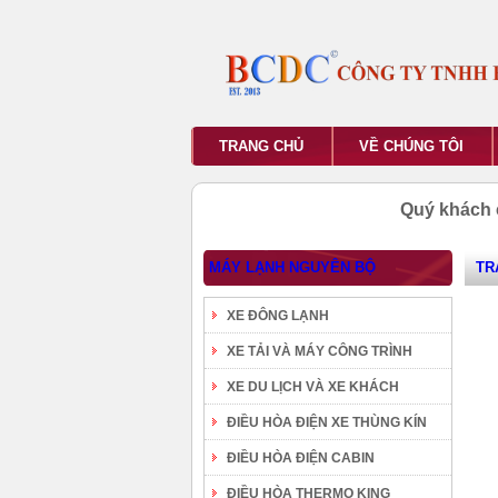
TRANG CHỦ
VỀ CHÚNG TÔI
Quý khách 
MÁY LẠNH NGUYÊN BỘ
TR
XE ĐÔNG LẠNH
XE TẢI VÀ MÁY CÔNG TRÌNH
XE DU LỊCH VÀ XE KHÁCH
ĐIỀU HÒA ĐIỆN XE THÙNG KÍN
ĐIỀU HÒA ĐIỆN CABIN
ĐIỀU HÒA THERMO KING