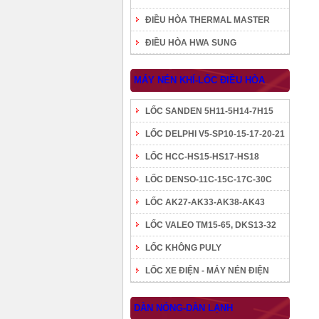
ĐIỀU HÒA THERMAL MASTER
ĐIỀU HÒA HWA SUNG
MÁY NÉN KHÍ-LỐC ĐIỀU HÒA
LỐC SANDEN 5H11-5H14-7H15
LỐC DELPHI V5-SP10-15-17-20-21
LỐC HCC-HS15-HS17-HS18
LỐC DENSO-11C-15C-17C-30C
LỐC AK27-AK33-AK38-AK43
LỐC VALEO TM15-65, DKS13-32
LỐC KHÔNG PULY
LỐC XE ĐIỆN - MÁY NÉN ĐIỆN
DÀN NÓNG-DÀN LẠNH