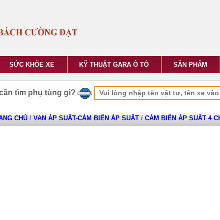
SỨC KHỎE XE
KỸ THUẬT GARA Ô TÔ
SẢN PHẨM
cần tìm phụ tùng gì?
ANG CHỦ
/
VAN ÁP SUẤT-CẢM BIẾN ÁP SUẤT
/
CẢM BIẾN ÁP SUẤT 4 