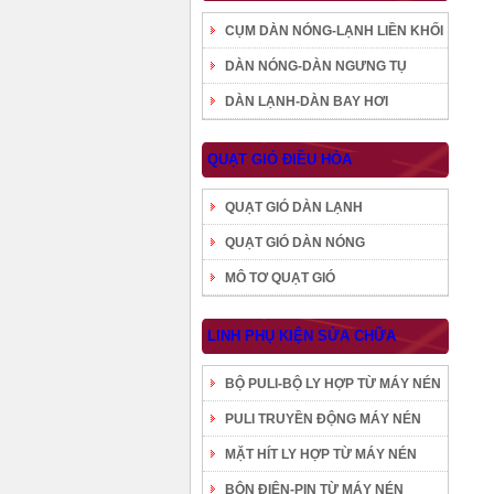
CỤM DÀN NÓNG-LẠNH LIỀN KHỐI
DÀN NÓNG-DÀN NGƯNG TỤ
DÀN LẠNH-DÀN BAY HƠI
QUẠT GIÓ ĐIỀU HÒA
QUẠT GIÓ DÀN LẠNH
QUẠT GIÓ DÀN NÓNG
MÔ TƠ QUẠT GIÓ
LINH PHỤ KIỆN SỬA CHỮA
BỘ PULI-BỘ LY HỢP TỪ MÁY NÉN
PULI TRUYỀN ĐỘNG MÁY NÉN
MẶT HÍT LY HỢP TỪ MÁY NÉN
BÔN ĐIỆN-PIN TỪ MÁY NÉN