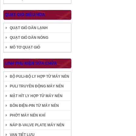
QUẠT GIÓ ĐIỀU HÒA
QUẠT GIÓ DÀN LẠNH
QUẠT GIÓ DÀN NÓNG
MÔ TƠ QUẠT GIÓ
LINH PHỤ KIỆN SỬA CHỮA
BỘ PULI-BỘ LY HỢP TỪ MÁY NÉN
PULI TRUYỀN ĐỘNG MÁY NÉN
MẶT HÍT LY HỢP TỪ MÁY NÉN
BÔN ĐIỆN-PIN TỪ MÁY NÉN
PHỚT MÁY NÉN KHÍ
NẮP B-VALVE PLATE MÁY NÉN
VAN TIẾT LƯU