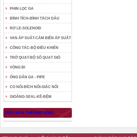
PHIN LỌC GA
BÌNH TÍCH-BÌNH TÁCH DẦU
RƠ LE-SOLENOID
VAN ÁP SUẤT-CẢM BIẾN ÁP SUẤT
CÔNG TẮC-BỘ ĐIỀU KHIỂN
TRỞ QUẠT-BỘ SỐ QUẠT GIÓ
VÒNG BI
ỐNG DẪN GA - PIPE
CO NỐI-BÍCH NỐI-GIẮC NỐI
GIOĂNG-SEAL-KÊ-ĐỆM
ĐIỀU HÒA THERMO KING