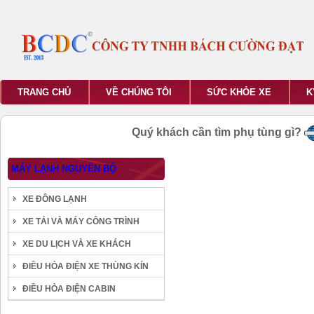
TRANG CHỦ
VỀ CHÚNG TÔI
SỨC KHỎE XE
K
Quý khách cần tìm phụ tùng gì?
MÁY LẠNH NGUYÊN BỘ
XE ĐÔNG LẠNH
XE TẢI VÀ MÁY CÔNG TRÌNH
XE DU LỊCH VÀ XE KHÁCH
ĐIỀU HÒA ĐIỆN XE THÙNG KÍN
ĐIỀU HÒA ĐIỆN CABIN