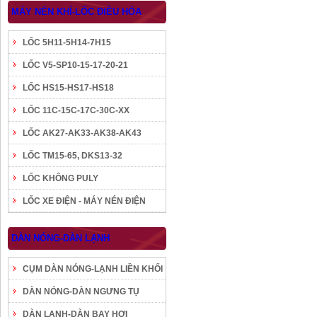
MÁY NÉN KHÍ-LỐC ĐIỀU HÒA
LỐC 5H11-5H14-7H15
LỐC V5-SP10-15-17-20-21
LỐC HS15-HS17-HS18
LỐC 11C-15C-17C-30C-XX
LỐC AK27-AK33-AK38-AK43
LỐC TM15-65, DKS13-32
LỐC KHÔNG PULY
LỐC XE ĐIỆN - MÁY NÉN ĐIỆN
DÀN NÓNG-DÀN LẠNH
CỤM DÀN NÓNG-LẠNH LIỀN KHỐI
DÀN NÓNG-DÀN NGƯNG TỤ
DÀN LẠNH-DÀN BAY HƠI