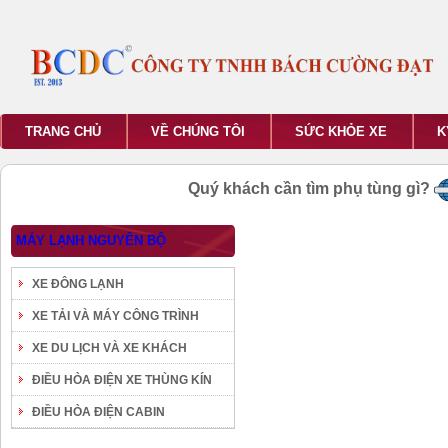
TRANG CHỦ
VỀ CHÚNG TÔI
SỨC KHỎE XE
K
Quý khách cần tìm phụ tùng gì?
MÁY LẠNH NGUYÊN BỘ
XE ĐÔNG LẠNH
XE TẢI VÀ MÁY CÔNG TRÌNH
XE DU LỊCH VÀ XE KHÁCH
ĐIỀU HÒA ĐIỆN XE THÙNG KÍN
ĐIỀU HÒA ĐIỆN CABIN