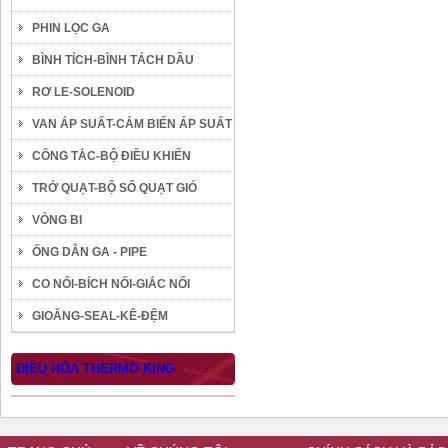
PHIN LỌC GA
BÌNH TÍCH-BÌNH TÁCH DẦU
RƠ LE-SOLENOID
VAN ÁP SUẤT-CẢM BIẾN ÁP SUẤT
CÔNG TẮC-BỘ ĐIỀU KHIỂN
TRỞ QUẠT-BỘ SỐ QUẠT GIÓ
VÒNG BI
ỐNG DẪN GA - PIPE
CO NỐI-BÍCH NỐI-GIẮC NỐI
GIOĂNG-SEAL-KÊ-ĐỆM
ĐIỀU HÒA THERMO KING