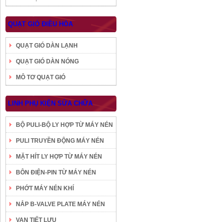
QUẠT GIÓ ĐIỀU HÒA
QUẠT GIÓ DÀN LẠNH
QUẠT GIÓ DÀN NÓNG
MÔ TƠ QUẠT GIÓ
LINH PHỤ KIỆN SỬA CHỮA
BỘ PULI-BỘ LY HỢP TỪ MÁY NÉN
PULI TRUYỀN ĐỘNG MÁY NÉN
MẶT HÍT LY HỢP TỪ MÁY NÉN
BÔN ĐIỆN-PIN TỪ MÁY NÉN
PHỚT MÁY NÉN KHÍ
NẮP B-VALVE PLATE MÁY NÉN
VAN TIẾT LƯU