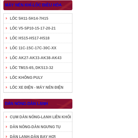
MÁY NÉN KHÍ-LỐC ĐIỀU HÒA
LỐC 5H11-5H14-7H15
LỐC V5-SP10-15-17-20-21
LỐC HS15-HS17-HS18
LỐC 11C-15C-17C-30C-XX
LỐC AK27-AK33-AK38-AK43
LỐC TM15-65, DKS13-32
LỐC KHÔNG PULY
LỐC XE ĐIỆN - MÁY NÉN ĐIỆN
DÀN NÓNG-DÀN LẠNH
CỤM DÀN NÓNG-LẠNH LIỀN KHỐI
DÀN NÓNG-DÀN NGƯNG TỤ
DÀN LẠNH-DÀN BAY HƠI