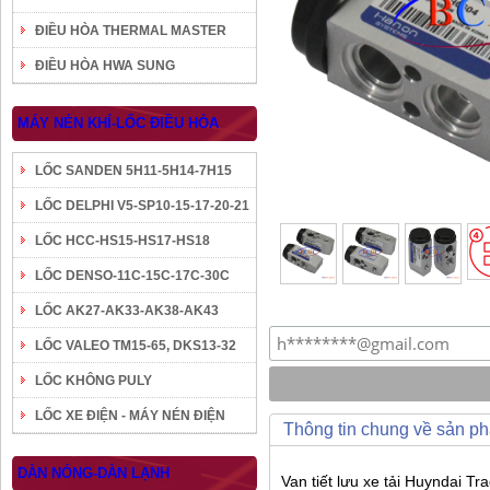
ĐIỀU HÒA THERMAL MASTER
ĐIỀU HÒA HWA SUNG
MÁY NÉN KHÍ-LỐC ĐIỀU HÒA
LỐC SANDEN 5H11-5H14-7H15
LỐC DELPHI V5-SP10-15-17-20-21
LỐC HCC-HS15-HS17-HS18
LỐC DENSO-11C-15C-17C-30C
LỐC AK27-AK33-AK38-AK43
LỐC VALEO TM15-65, DKS13-32
LỐC KHÔNG PULY
LỐC XE ĐIỆN - MÁY NÉN ĐIỆN
Thông tin chung về sản p
DÀN NÓNG-DÀN LẠNH
Van tiết lưu xe tải Huyndai T