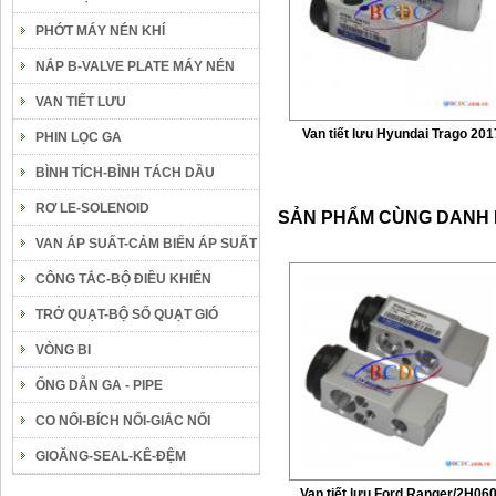
PHỚT MÁY NÉN KHÍ
NẮP B-VALVE PLATE MÁY NÉN
VAN TIẾT LƯU
Van tiết lưu Hyundai Trago 201
PHIN LỌC GA
BÌNH TÍCH-BÌNH TÁCH DẦU
RƠ LE-SOLENOID
SẢN PHẨM CÙNG DANH
VAN ÁP SUẤT-CẢM BIẾN ÁP SUẤT
CÔNG TẮC-BỘ ĐIỀU KHIỂN
TRỞ QUẠT-BỘ SỐ QUẠT GIÓ
VÒNG BI
ỐNG DẪN GA - PIPE
CO NỐI-BÍCH NỐI-GIẮC NỐI
GIOĂNG-SEAL-KÊ-ĐỆM
Van tiết lưu Ford Ranger/2H06