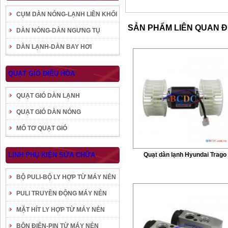
CỤM DÀN NÓNG-LẠNH LIỀN KHỐI
SẢN PHẨM LIÊN QUAN 
DÀN NÓNG-DÀN NGƯNG TỤ
DÀN LẠNH-DÀN BAY HƠI
QUẠT GIÓ ĐIỀU HÒA
QUẠT GIÓ DÀN LẠNH
QUẠT GIÓ DÀN NÓNG
MÔ TƠ QUẠT GIÓ
LINH PHỤ KIỆN SỬA CHỮA
Quạt dàn lạnh Hyundai Trago
BỘ PULI-BỘ LY HỢP TỪ MÁY NÉN
PULI TRUYỀN ĐỘNG MÁY NÉN
MẶT HÍT LY HỢP TỪ MÁY NÉN
BÔN ĐIỆN-PIN TỪ MÁY NÉN