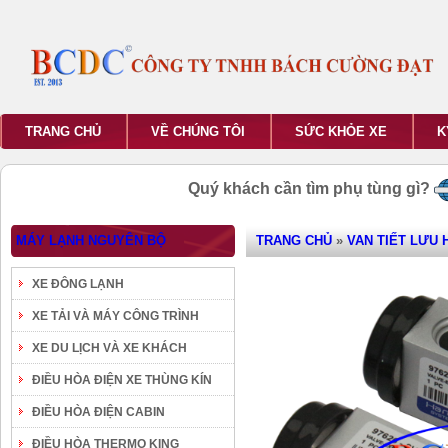
TRANG CHỦ
VỀ CHÚNG TÔI
SỨC KHỎE XE
K
Quý khách cần tìm phụ tùng gì?
MÁY LẠNH NGUYÊN BỘ
TRANG CHỦ
»
VAN TIẾT LƯU
XE ĐÔNG LẠNH
XE TẢI VÀ MÁY CÔNG TRÌNH
XE DU LỊCH VÀ XE KHÁCH
ĐIỀU HÒA ĐIỆN XE THÙNG KÍN
ĐIỀU HÒA ĐIỆN CABIN
ĐIỀU HÒA THERMO KING