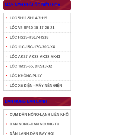
MÁY NÉN KHÍ-LỐC ĐIỀU HÒA
LỐC 5H11-5H14-7H15
LỐC V5-SP10-15-17-20-21
LỐC HS15-HS17-HS18
LỐC 11C-15C-17C-30C-XX
LỐC AK27-AK33-AK38-AK43
LỐC TM15-65, DKS13-32
LỐC KHÔNG PULY
LỐC XE ĐIỆN - MÁY NÉN ĐIỆN
DÀN NÓNG-DÀN LẠNH
CỤM DÀN NÓNG-LẠNH LIỀN KHỐI
DÀN NÓNG-DÀN NGƯNG TỤ
DÀN LẠNH-DÀN BAY HƠI