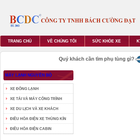
TRANG CHỦ
VỀ CHÚNG TÔI
SỨC KHỎE XE
K
Quý khách cần tìm phụ tùng gì?
MÁY LẠNH NGUYÊN BỘ
XE ĐÔNG LẠNH
XE TẢI VÀ MÁY CÔNG TRÌNH
XE DU LỊCH VÀ XE KHÁCH
ĐIỀU HÒA ĐIỆN XE THÙNG KÍN
ĐIỀU HÒA ĐIỆN CABIN