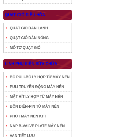
QUẠT GIÓ ĐIỀU HÒA
QUẠT GIÓ DÀN LẠNH
QUẠT GIÓ DÀN NÓNG
MÔ TƠ QUẠT GIÓ
LINH PHỤ KIỆN SỬA CHỮA
BỘ PULI-BỘ LY HỢP TỪ MÁY NÉN
PULI TRUYỀN ĐỘNG MÁY NÉN
MẶT HÍT LY HỢP TỪ MÁY NÉN
BÔN ĐIỆN-PIN TỪ MÁY NÉN
PHỚT MÁY NÉN KHÍ
NẮP B-VALVE PLATE MÁY NÉN
VAN TIẾT LƯU