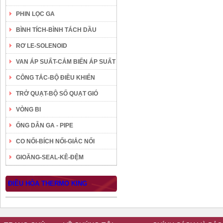
PHIN LỌC GA
BÌNH TÍCH-BÌNH TÁCH DẦU
RƠ LE-SOLENOID
VAN ÁP SUẤT-CẢM BIẾN ÁP SUẤT
CÔNG TẮC-BỘ ĐIỀU KHIỂN
TRỞ QUẠT-BỘ SỐ QUẠT GIÓ
VÒNG BI
ỐNG DẪN GA - PIPE
CO NỐI-BÍCH NỐI-GIẮC NỐI
GIOĂNG-SEAL-KÊ-ĐỆM
ĐIỀU HÒA THERMO KING