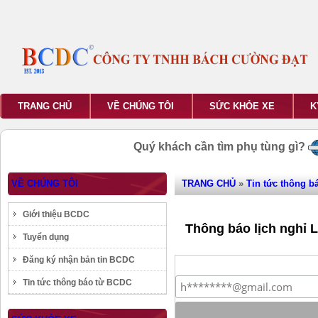
TRANG CHỦ
VỀ CHÚNG TÔI
SỨC KHỎE XE
K
Quý khách cần tìm phụ tùng gì?
VỀ CHÚNG TÔI
TRANG CHỦ
»
Tin tức thông b
Giới thiệu BCDC
Thông báo lịch nghỉ 
Tuyển dụng
Đăng ký nhận bản tin BCDC
Tin tức thông báo từ BCDC