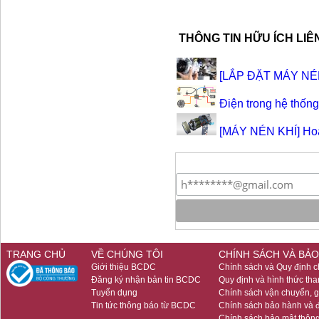
THÔNG TIN HỮU ÍCH LI
[LẮP ĐẶT MÁY NÉN] 
Điện trong hệ thống
[MÁY NÉN KHÍ] Hoạt
TRANG CHỦ
VỀ CHÚNG TÔI
CHÍNH SÁCH VÀ BẢO
Giới thiệu BCDC
Chính sách và Quy định 
Đăng ký nhận bản tin BCDC
Quy định và hình thức tha
Tuyển dụng
Chính sách vận chuyển, 
Tin tức thông báo từ BCDC
Chính sách bảo hành và đ
Chính sách bảo mật thông