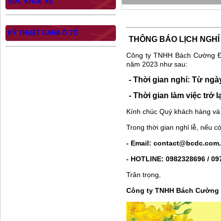
SỨC KHỎE XE
KỸ THUẬT GARA Ô TÔ
THÔNG BÁO LỊCH NGHỈ
Công ty TNHH Bách Cường Đạt
năm 2023 như sau:
- Thời gian nghỉ: Từ ngà
- Thời gian làm việc trở 
Kính chúc Quý khách hàng và G
Trong thời gian nghỉ lễ, nếu c
- Email: contact@bcdc.com
- HOTLINE: 0982328696 / 0
Trân trọng,
Công ty TNHH Bách Cường 