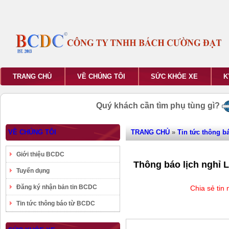
TRANG CHỦ
VỀ CHÚNG TÔI
SỨC KHỎE XE
K
Quý khách cần tìm phụ tùng gì?
VỀ CHÚNG TÔI
TRANG CHỦ
»
Tin tức thông b
Giới thiệu BCDC
Thông báo lịch nghỉ 
Tuyển dụng
Đăng ký nhận bản tin BCDC
Chia sẻ tin
Tin tức thông báo từ BCDC