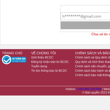
Chia sẻ tin
TRANG CHỦ
VỀ CHÚNG TÔI
CHÍNH SÁCH VÀ BẢO
Giới thiệu BCDC
Chính sách và Quy định 
Đăng ký nhận bản tin BCDC
Quy định và hình thức tha
Tuyển dụng
Chính sách vận chuyển, 
Tin tức thông báo từ BCDC
Chính sách bảo hành và đ
Chính sách bảo mật thông
Hotline:
(+84) 982 328 696
| Web
© Bản quyền 2023 t