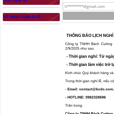
SỨC KHỎE XE
KỸ THUẬT GARA Ô TÔ
THÔNG BÁO LỊCH NGHỈ 
Công ty TNHH Bách Cường Đ
2/9/2025 như sau:
- Thời gian nghỉ: Từ ngà
- Thời gian làm việc trở 
Kính chúc Quý khách hàng và G
Trong thời gian nghỉ lễ, nếu c
- Email: contact@bcdc.com
- HOTLINE: 0982328696
Trân trọng,
Công ty TNHH Bách Cường 