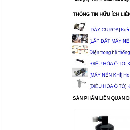
THÔNG TIN HỮU ÍCH LI
[DÂY CUROA] Kiến t
[LẮP ĐẶT MÁY NÉN] 
Điện trong hệ thống
[ĐIỀU HÒA Ô TÔ] Kiế
[MÁY NÉN KHÍ] Hoạt
[ĐIỀU HÒA Ô TÔ] Kiế
SẢN PHẨM LIÊN QUAN 