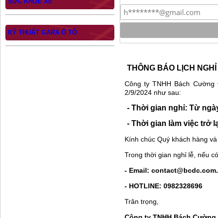
SỨC KHỎE XE
KỸ THUẬT GARA Ô TÔ
THÔNG BÁO LỊCH NGHỈ 
Công ty TNHH Bách Cường Đ
2/9/2024 như sau:
- Thời gian nghỉ: Từ ngà
- Thời gian làm việc trở 
Kính chúc Quý khách hàng và G
Trong thời gian nghỉ lễ, nếu c
- Email: contact@bcdc.com
- HOTLINE: 0982328696
Trân trọng,
Công ty TNHH Bách Cường 