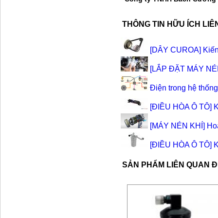
THÔNG TIN HỮU ÍCH LI
[DÂY CUROA] Kiến t
[LẮP ĐẶT MÁY NÉN] 
Điện trong hệ thống
[ĐIỀU HÒA Ô TÔ] Kiế
[MÁY NÉN KHÍ] Hoạt
[ĐIỀU HÒA Ô TÔ] Kiế
SẢN PHẨM LIÊN QUAN 