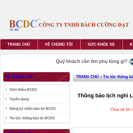
TRANG CHỦ
VỀ CHÚNG TÔI
SỨC KHỎE XE
K
Quý khách cần tìm phụ tùng gì?
VỀ CHÚNG TÔI
TRANG CHỦ
»
Tin tức thông b
Giới thiệu BCDC
Thông báo lịch nghỉ 
Tuyển dụng
Đăng ký nhận bản tin BCDC
Chia sẻ tin
Tin tức thông báo từ BCDC