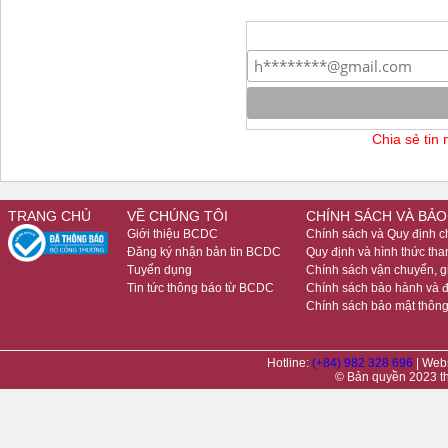
Chia sẻ tin
TRANG CHỦ
VỀ CHÚNG TÔI
CHÍNH SÁCH VÀ BẢO
Giới thiệu BCDC
Chính sách và Quy định 
Đăng ký nhận bản tin BCDC
Quy định và hình thức tha
Tuyển dụng
Chính sách vận chuyển, 
Tin tức thông báo từ BCDC
Chính sách bảo hành và đ
Chính sách bảo mật thông
Hotline:
(+84) 982 328 696
| Web
© Bản quyền 2023 t