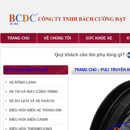
TRANG CHỦ
VỀ CHÚNG TÔI
SỨC KHỎE XE
K
Quý khách cần tìm phụ tùng gì?
MÁY LẠNH NGUYÊN BỘ
TRANG CHỦ
»
PULI TRUYỀN 
XE ĐÔNG LẠNH
XE TẢI VÀ MÁY CÔNG TRÌNH
XE DU LỊCH VÀ XE KHÁCH
ĐIỀU HÒA ĐIỆN XE THÙNG KÍN
ĐIỀU HÒA ĐIỆN CABIN
ĐIỀU HÒA THERMO KING