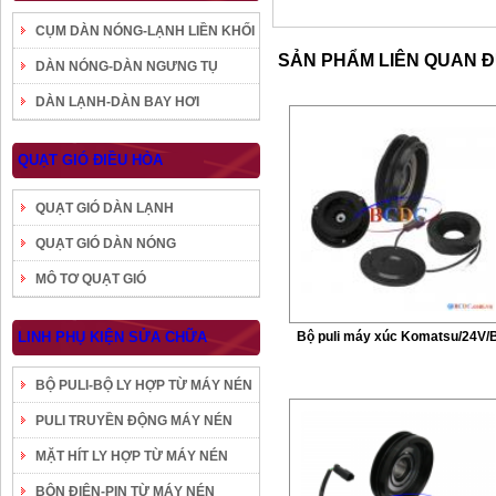
CỤM DÀN NÓNG-LẠNH LIỀN KHỐI
SẢN PHẨM LIÊN QUAN 
DÀN NÓNG-DÀN NGƯNG TỤ
DÀN LẠNH-DÀN BAY HƠI
QUẠT GIÓ ĐIỀU HÒA
QUẠT GIÓ DÀN LẠNH
QUẠT GIÓ DÀN NÓNG
MÔ TƠ QUẠT GIÓ
LINH PHỤ KIỆN SỬA CHỮA
Bộ puli máy xúc Komatsu/24V/
BỘ PULI-BỘ LY HỢP TỪ MÁY NÉN
PULI TRUYỀN ĐỘNG MÁY NÉN
MẶT HÍT LY HỢP TỪ MÁY NÉN
BÔN ĐIỆN-PIN TỪ MÁY NÉN