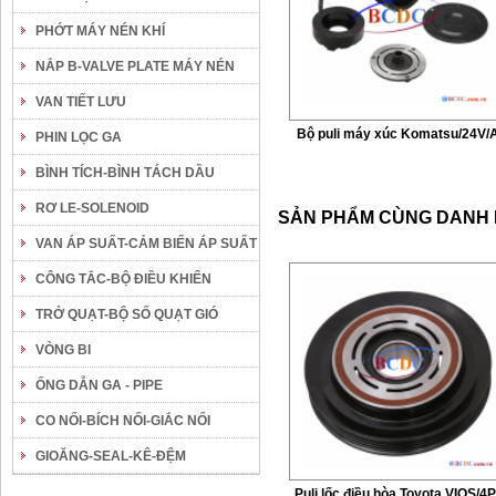
PHỚT MÁY NÉN KHÍ
NẮP B-VALVE PLATE MÁY NÉN
VAN TIẾT LƯU
Bộ puli máy xúc Komatsu/24V/
PHIN LỌC GA
BÌNH TÍCH-BÌNH TÁCH DẦU
RƠ LE-SOLENOID
SẢN PHẨM CÙNG DANH
VAN ÁP SUẤT-CẢM BIẾN ÁP SUẤT
CÔNG TẮC-BỘ ĐIỀU KHIỂN
TRỞ QUẠT-BỘ SỐ QUẠT GIÓ
VÒNG BI
ỐNG DẪN GA - PIPE
CO NỐI-BÍCH NỐI-GIẮC NỐI
GIOĂNG-SEAL-KÊ-ĐỆM
Puli lốc điều hòa Toyota VIOS/4