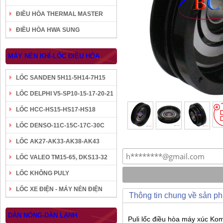
ĐIỀU HÒA THERMAL MASTER
ĐIỀU HÒA HWA SUNG
MÁY NÉN KHÍ-LỐC ĐIỀU HÒA
LỐC SANDEN 5H11-5H14-7H15
LỐC DELPHI V5-SP10-15-17-20-21
LỐC HCC-HS15-HS17-HS18
LỐC DENSO-11C-15C-17C-30C
LỐC AK27-AK33-AK38-AK43
LỐC VALEO TM15-65, DKS13-32
LỐC KHÔNG PULY
LỐC XE ĐIỆN - MÁY NÉN ĐIỆN
Thông tin chung về sản p
DÀN NÓNG-DÀN LẠNH
Puli lốc điều hòa máy xúc K