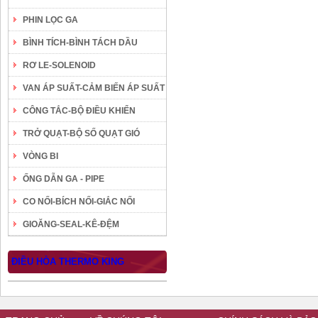
PHIN LỌC GA
BÌNH TÍCH-BÌNH TÁCH DẦU
RƠ LE-SOLENOID
VAN ÁP SUẤT-CẢM BIẾN ÁP SUẤT
CÔNG TẮC-BỘ ĐIỀU KHIỂN
TRỞ QUẠT-BỘ SỐ QUẠT GIÓ
VÒNG BI
ỐNG DẪN GA - PIPE
CO NỐI-BÍCH NỐI-GIẮC NỐI
GIOĂNG-SEAL-KÊ-ĐỆM
ĐIỀU HÒA THERMO KING