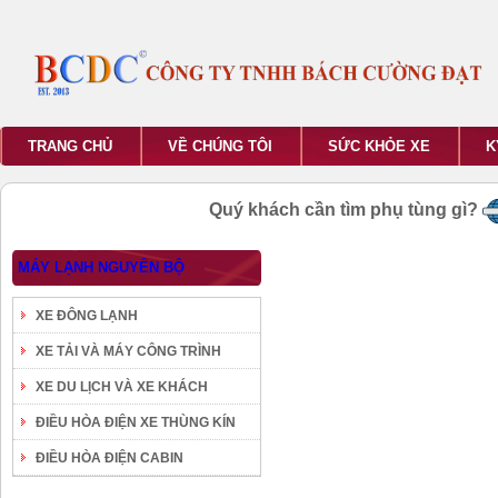
TRANG CHỦ
VỀ CHÚNG TÔI
SỨC KHỎE XE
K
Quý khách cần tìm phụ tùng gì?
MÁY LẠNH NGUYÊN BỘ
XE ĐÔNG LẠNH
XE TẢI VÀ MÁY CÔNG TRÌNH
XE DU LỊCH VÀ XE KHÁCH
ĐIỀU HÒA ĐIỆN XE THÙNG KÍN
ĐIỀU HÒA ĐIỆN CABIN