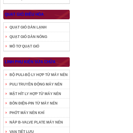
QUẠT GIÓ ĐIỀU HÒA
QUẠT GIÓ DÀN LẠNH
QUẠT GIÓ DÀN NÓNG
MÔ TƠ QUẠT GIÓ
LINH PHỤ KIỆN SỬA CHỮA
BỘ PULI-BỘ LY HỢP TỪ MÁY NÉN
PULI TRUYỀN ĐỘNG MÁY NÉN
MẶT HÍT LY HỢP TỪ MÁY NÉN
BÔN ĐIỆN-PIN TỪ MÁY NÉN
PHỚT MÁY NÉN KHÍ
NẮP B-VALVE PLATE MÁY NÉN
VAN TIẾT LƯU