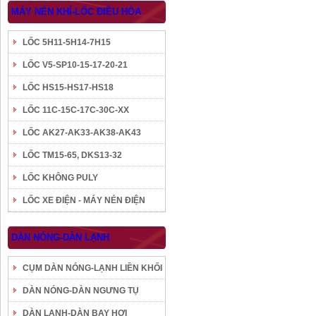
MÁY NÉN KHÍ-LỐC ĐIỀU HÒA
LỐC 5H11-5H14-7H15
LỐC V5-SP10-15-17-20-21
LỐC HS15-HS17-HS18
LỐC 11C-15C-17C-30C-XX
LỐC AK27-AK33-AK38-AK43
LỐC TM15-65, DKS13-32
LỐC KHÔNG PULY
LỐC XE ĐIỆN - MÁY NÉN ĐIỆN
DÀN NÓNG-DÀN LẠNH
CỤM DÀN NÓNG-LẠNH LIỀN KHỐI
DÀN NÓNG-DÀN NGƯNG TỤ
DÀN LẠNH-DÀN BAY HƠI