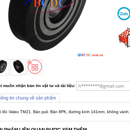
i muốn nhận bản tin vật tư và tài liệu:
ông tin chung về sản phẩm
li lốc Valeo TM21. Bản puli: Bản 8PK, đường kính 141mm, không vành.
N PHẨM LIÊN QUAN ĐƯỢC XEM THÊM