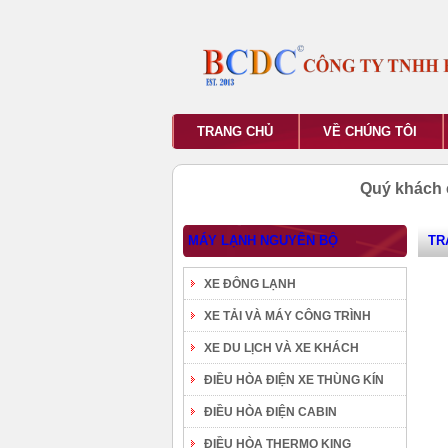
TRANG CHỦ
VỀ CHÚNG TÔI
Quý khách 
MÁY LẠNH NGUYÊN BỘ
TR
XE ĐÔNG LẠNH
XE TẢI VÀ MÁY CÔNG TRÌNH
XE DU LỊCH VÀ XE KHÁCH
ĐIỀU HÒA ĐIỆN XE THÙNG KÍN
ĐIỀU HÒA ĐIỆN CABIN
ĐIỀU HÒA THERMO KING