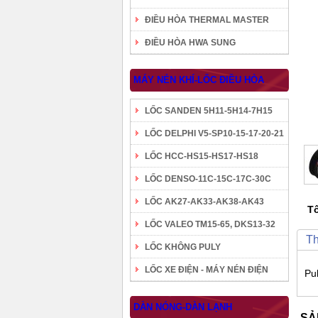
ĐIỀU HÒA THERMAL MASTER
ĐIỀU HÒA HWA SUNG
MÁY NÉN KHÍ-LỐC ĐIỀU HÒA
LỐC SANDEN 5H11-5H14-7H15
LỐC DELPHI V5-SP10-15-17-20-21
LỐC HCC-HS15-HS17-HS18
LỐC DENSO-11C-15C-17C-30C
LỐC AK27-AK33-AK38-AK43
Tô
LỐC VALEO TM15-65, DKS13-32
Th
LỐC KHÔNG PULY
LỐC XE ĐIỆN - MÁY NÉN ĐIỆN
Pu
DÀN NÓNG-DÀN LẠNH
SẢ