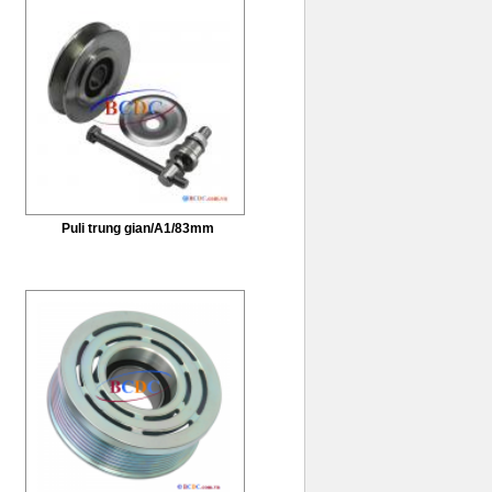
Puli trung gian/A1/83mm