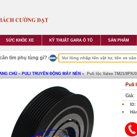
SỨC KHỎE XE
KỸ THUẬT GARA Ô TÔ
SẢN PHẨM
cần tìm phụ tùng gì?
ANG CHỦ
»
PULI TRUYỀN ĐỘNG MÁY NÉN
»
Puli lốc Valeo TM21/8PK/
Puli
Giá:
ID:
Hãn