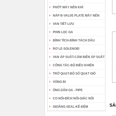
PHỚT MÁY NÉN KHÍ
NẮP B-VALVE PLATE MÁY NÉN
VAN TIẾT LƯU
PHIN LỌC GA
BÌNH TÍCH-BÌNH TÁCH DẦU
RƠ LE-SOLENOID
VAN ÁP SUẤT-CẢM BIẾN ÁP SUẤT
CÔNG TẮC-BỘ ĐIỀU KHIỂN
TRỞ QUẠT-BỘ SỐ QUẠT GIÓ
VÒNG BI
ỐNG DẪN GA - PIPE
CO NỐI-BÍCH NỐI-GIẮC NỐI
SẢ
GIOĂNG-SEAL-KÊ-ĐỆM