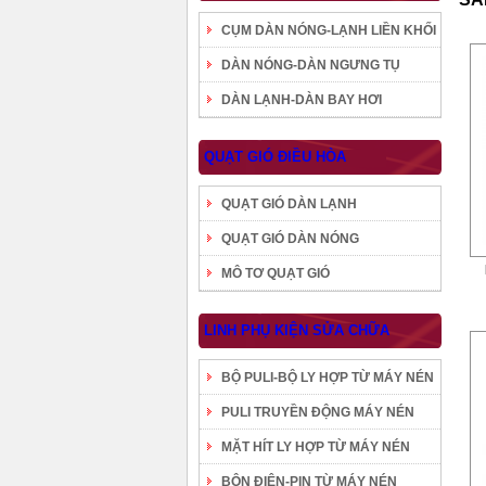
CỤM DÀN NÓNG-LẠNH LIỀN KHỐI
DÀN NÓNG-DÀN NGƯNG TỤ
DÀN LẠNH-DÀN BAY HƠI
QUẠT GIÓ ĐIỀU HÒA
QUẠT GIÓ DÀN LẠNH
QUẠT GIÓ DÀN NÓNG
MÔ TƠ QUẠT GIÓ
LINH PHỤ KIỆN SỬA CHỮA
BỘ PULI-BỘ LY HỢP TỪ MÁY NÉN
PULI TRUYỀN ĐỘNG MÁY NÉN
MẶT HÍT LY HỢP TỪ MÁY NÉN
BÔN ĐIỆN-PIN TỪ MÁY NÉN