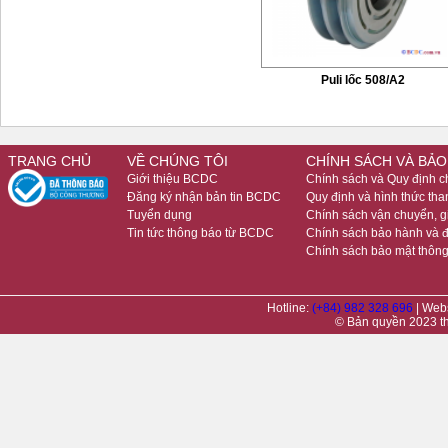
Puli lốc 508/A2
TRANG CHỦ
VỀ CHÚNG TÔI
CHÍNH SÁCH VÀ BẢO
Giới thiệu BCDC
Chính sách và Quy định 
Đăng ký nhận bản tin BCDC
Quy định và hình thức tha
Tuyển dụng
Chính sách vận chuyển, 
Tin tức thông báo từ BCDC
Chính sách bảo hành và đ
Chính sách bảo mật thông
Hotline:
(+84) 982 328 696
| Web
© Bản quyền 2023 t