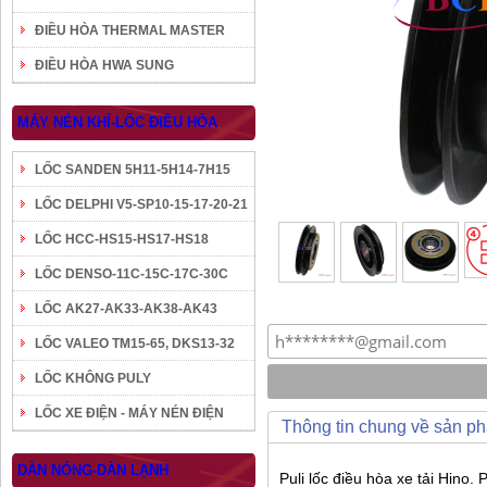
ĐIỀU HÒA THERMAL MASTER
ĐIỀU HÒA HWA SUNG
MÁY NÉN KHÍ-LỐC ĐIỀU HÒA
LỐC SANDEN 5H11-5H14-7H15
LỐC DELPHI V5-SP10-15-17-20-21
LỐC HCC-HS15-HS17-HS18
LỐC DENSO-11C-15C-17C-30C
LỐC AK27-AK33-AK38-AK43
LỐC VALEO TM15-65, DKS13-32
LỐC KHÔNG PULY
LỐC XE ĐIỆN - MÁY NÉN ĐIỆN
Thông tin chung về sản p
DÀN NÓNG-DÀN LẠNH
Puli lốc điều hòa xe tải Hino.