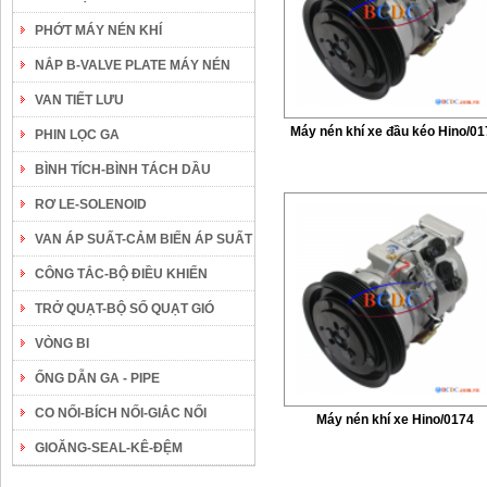
PHỚT MÁY NÉN KHÍ
NẮP B-VALVE PLATE MÁY NÉN
VAN TIẾT LƯU
Máy nén khí xe đầu kéo Hino/01
PHIN LỌC GA
BÌNH TÍCH-BÌNH TÁCH DẦU
RƠ LE-SOLENOID
VAN ÁP SUẤT-CẢM BIẾN ÁP SUẤT
CÔNG TẮC-BỘ ĐIỀU KHIỂN
TRỞ QUẠT-BỘ SỐ QUẠT GIÓ
VÒNG BI
ỐNG DẪN GA - PIPE
CO NỐI-BÍCH NỐI-GIẮC NỐI
Máy nén khí xe Hino/0174
GIOĂNG-SEAL-KÊ-ĐỆM