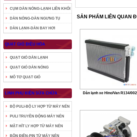
CỤM DÀN NÓNG-LẠNH LIỀN KHỐI
SẢN PHẨM LIÊN QUAN 
DÀN NÓNG-DÀN NGƯNG TỤ
DÀN LẠNH-DÀN BAY HƠI
QUẠT GIÓ ĐIỀU HÒA
QUẠT GIÓ DÀN LẠNH
QUẠT GIÓ DÀN NÓNG
MÔ TƠ QUẠT GIÓ
LINH PHỤ KIỆN SỬA CHỮA
Dàn lạnh xe Hino/Van R134/00
BỘ PULI-BỘ LY HỢP TỪ MÁY NÉN
PULI TRUYỀN ĐỘNG MÁY NÉN
MẶT HÍT LY HỢP TỪ MÁY NÉN
BÔN ĐIỆN-PIN TỪ MÁY NÉN