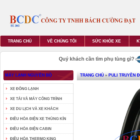
TRANG CHỦ
VỀ CHÚNG TÔI
SỨC KHỎE XE
K
Quý khách cần tìm phụ tùng gì?
MÁY LẠNH NGUYÊN BỘ
TRANG CHỦ
»
PULI TRUYỀN 
XE ĐÔNG LẠNH
XE TẢI VÀ MÁY CÔNG TRÌNH
XE DU LỊCH VÀ XE KHÁCH
ĐIỀU HÒA ĐIỆN XE THÙNG KÍN
ĐIỀU HÒA ĐIỆN CABIN
ĐIỀU HÒA THERMO KING