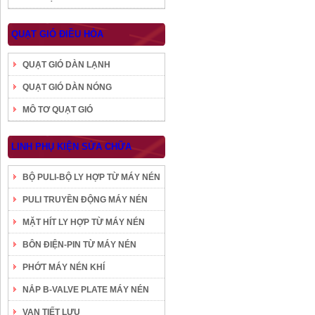
QUẠT GIÓ ĐIỀU HÒA
QUẠT GIÓ DÀN LẠNH
QUẠT GIÓ DÀN NÓNG
MÔ TƠ QUẠT GIÓ
LINH PHỤ KIỆN SỬA CHỮA
BỘ PULI-BỘ LY HỢP TỪ MÁY NÉN
PULI TRUYỀN ĐỘNG MÁY NÉN
MẶT HÍT LY HỢP TỪ MÁY NÉN
BÔN ĐIỆN-PIN TỪ MÁY NÉN
PHỚT MÁY NÉN KHÍ
NẮP B-VALVE PLATE MÁY NÉN
VAN TIẾT LƯU