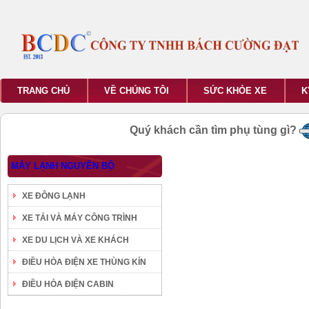
TRANG CHỦ
VỀ CHÚNG TÔI
SỨC KHỎE XE
K
Quý khách cần tìm phụ tùng gì?
MÁY LẠNH NGUYÊN BỘ
XE ĐÔNG LẠNH
XE TẢI VÀ MÁY CÔNG TRÌNH
XE DU LỊCH VÀ XE KHÁCH
ĐIỀU HÒA ĐIỆN XE THÙNG KÍN
ĐIỀU HÒA ĐIỆN CABIN