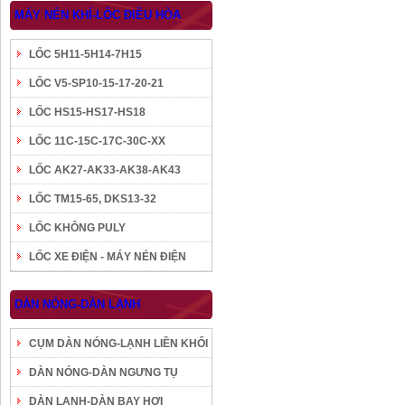
MÁY NÉN KHÍ-LỐC ĐIỀU HÒA
LỐC 5H11-5H14-7H15
LỐC V5-SP10-15-17-20-21
LỐC HS15-HS17-HS18
LỐC 11C-15C-17C-30C-XX
LỐC AK27-AK33-AK38-AK43
LỐC TM15-65, DKS13-32
LỐC KHÔNG PULY
LỐC XE ĐIỆN - MÁY NÉN ĐIỆN
DÀN NÓNG-DÀN LẠNH
CỤM DÀN NÓNG-LẠNH LIỀN KHỐI
DÀN NÓNG-DÀN NGƯNG TỤ
DÀN LẠNH-DÀN BAY HƠI