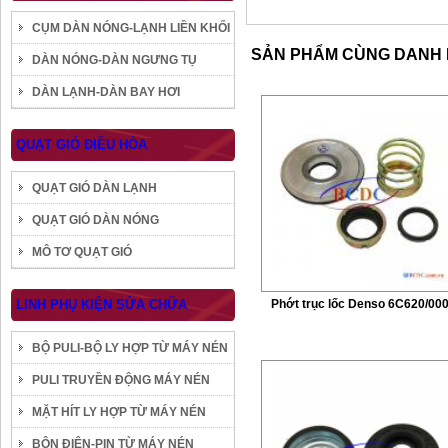
CỤM DÀN NÓNG-LẠNH LIỀN KHỐI
SẢN PHẨM CÙNG DANH
DÀN NÓNG-DÀN NGƯNG TỤ
DÀN LẠNH-DÀN BAY HƠI
QUẠT GIÓ ĐIỀU HÒA
QUẠT GIÓ DÀN LẠNH
QUẠT GIÓ DÀN NÓNG
MÔ TƠ QUẠT GIÓ
LINH PHỤ KIỆN SỬA CHỮA
Phớt trục lốc Denso 6C620/00
BỘ PULI-BỘ LY HỢP TỪ MÁY NÉN
PULI TRUYỀN ĐỘNG MÁY NÉN
MẶT HÍT LY HỢP TỪ MÁY NÉN
BÔN ĐIỆN-PIN TỪ MÁY NÉN