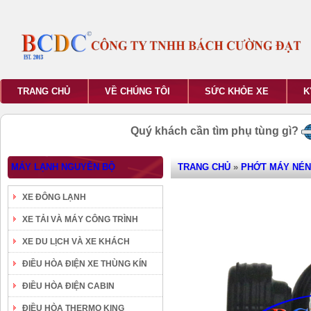
TRANG CHỦ
VỀ CHÚNG TÔI
SỨC KHỎE XE
K
Quý khách cần tìm phụ tùng gì?
MÁY LẠNH NGUYÊN BỘ
TRANG CHỦ
»
PHỚT MÁY NÉN
XE ĐÔNG LẠNH
XE TẢI VÀ MÁY CÔNG TRÌNH
XE DU LỊCH VÀ XE KHÁCH
ĐIỀU HÒA ĐIỆN XE THÙNG KÍN
ĐIỀU HÒA ĐIỆN CABIN
ĐIỀU HÒA THERMO KING