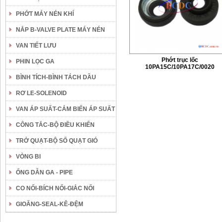
PHỚT MÁY NÉN KHÍ
NẮP B-VALVE PLATE MÁY NÉN
VAN TIẾT LƯU
Phớt trục lốc
PHIN LỌC GA
10PA15C/10PA17C/0020
BÌNH TÍCH-BÌNH TÁCH DẦU
RƠ LE-SOLENOID
VAN ÁP SUẤT-CẢM BIẾN ÁP SUẤT
CÔNG TẮC-BỘ ĐIỀU KHIỂN
TRỞ QUẠT-BỘ SỐ QUẠT GIÓ
VÒNG BI
ỐNG DẪN GA - PIPE
CO NỐI-BÍCH NỐI-GIẮC NỐI
GIOĂNG-SEAL-KÊ-ĐỆM