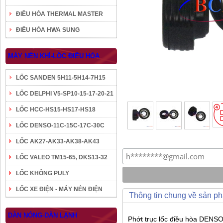
ĐIỀU HÒA THERMAL MASTER
ĐIỀU HÒA HWA SUNG
MÁY NÉN KHÍ-LỐC ĐIỀU HÒA
LỐC SANDEN 5H11-5H14-7H15
LỐC DELPHI V5-SP10-15-17-20-21
LỐC HCC-HS15-HS17-HS18
LỐC DENSO-11C-15C-17C-30C
LỐC AK27-AK33-AK38-AK43
LỐC VALEO TM15-65, DKS13-32
LỐC KHÔNG PULY
LỐC XE ĐIỆN - MÁY NÉN ĐIỆN
Thông tin chung về sản p
DÀN NÓNG-DÀN LẠNH
Phớt trục lốc điều hòa DENSO