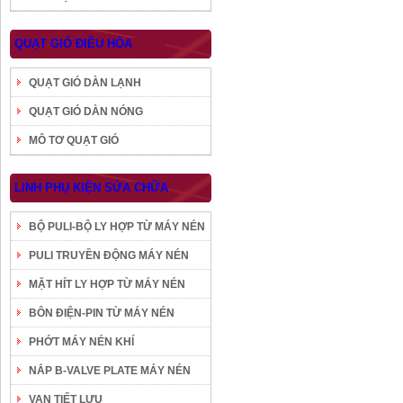
QUẠT GIÓ ĐIỀU HÒA
QUẠT GIÓ DÀN LẠNH
QUẠT GIÓ DÀN NÓNG
MÔ TƠ QUẠT GIÓ
LINH PHỤ KIỆN SỬA CHỮA
BỘ PULI-BỘ LY HỢP TỪ MÁY NÉN
PULI TRUYỀN ĐỘNG MÁY NÉN
MẶT HÍT LY HỢP TỪ MÁY NÉN
BÔN ĐIỆN-PIN TỪ MÁY NÉN
PHỚT MÁY NÉN KHÍ
NẮP B-VALVE PLATE MÁY NÉN
VAN TIẾT LƯU