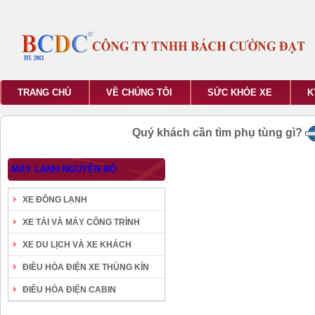
TRANG CHỦ
VỀ CHÚNG TÔI
SỨC KHỎE XE
K
Quý khách cần tìm phụ tùng gì?
MÁY LẠNH NGUYÊN BỘ
XE ĐÔNG LẠNH
XE TẢI VÀ MÁY CÔNG TRÌNH
XE DU LỊCH VÀ XE KHÁCH
ĐIỀU HÒA ĐIỆN XE THÙNG KÍN
ĐIỀU HÒA ĐIỆN CABIN