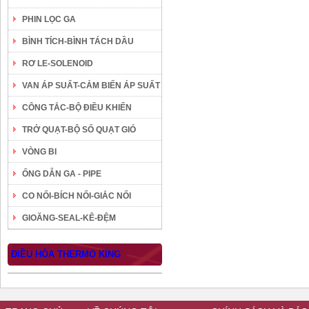
PHIN LỌC GA
BÌNH TÍCH-BÌNH TÁCH DẦU
RƠ LE-SOLENOID
VAN ÁP SUẤT-CẢM BIẾN ÁP SUẤT
CÔNG TẮC-BỘ ĐIỀU KHIỂN
TRỞ QUẠT-BỘ SỐ QUẠT GIÓ
VÒNG BI
ỐNG DẪN GA - PIPE
CO NỐI-BÍCH NỐI-GIẮC NỐI
GIOĂNG-SEAL-KÊ-ĐỆM
ĐIỀU HÒA THERMO KING