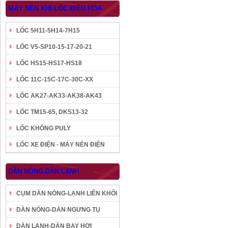
MÁY NÉN KHÍ-LỐC ĐIỀU HÒA
LỐC 5H11-5H14-7H15
LỐC V5-SP10-15-17-20-21
LỐC HS15-HS17-HS18
LỐC 11C-15C-17C-30C-XX
LỐC AK27-AK33-AK38-AK43
LỐC TM15-65, DKS13-32
LỐC KHÔNG PULY
LỐC XE ĐIỆN - MÁY NÉN ĐIỆN
DÀN NÓNG-DÀN LẠNH
CỤM DÀN NÓNG-LẠNH LIỀN KHỐI
DÀN NÓNG-DÀN NGƯNG TỤ
DÀN LẠNH-DÀN BAY HƠI