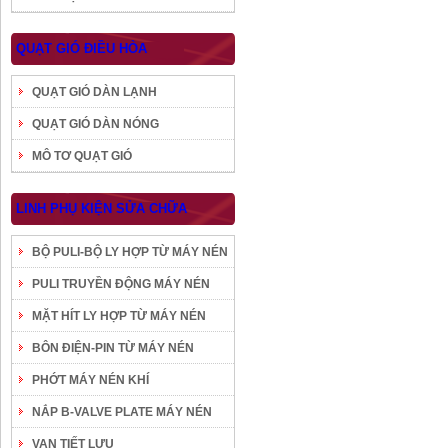
QUẠT GIÓ ĐIỀU HÒA
QUẠT GIÓ DÀN LẠNH
QUẠT GIÓ DÀN NÓNG
MÔ TƠ QUẠT GIÓ
LINH PHỤ KIỆN SỬA CHỮA
BỘ PULI-BỘ LY HỢP TỪ MÁY NÉN
PULI TRUYỀN ĐỘNG MÁY NÉN
MẶT HÍT LY HỢP TỪ MÁY NÉN
BÔN ĐIỆN-PIN TỪ MÁY NÉN
PHỚT MÁY NÉN KHÍ
NẮP B-VALVE PLATE MÁY NÉN
VAN TIẾT LƯU