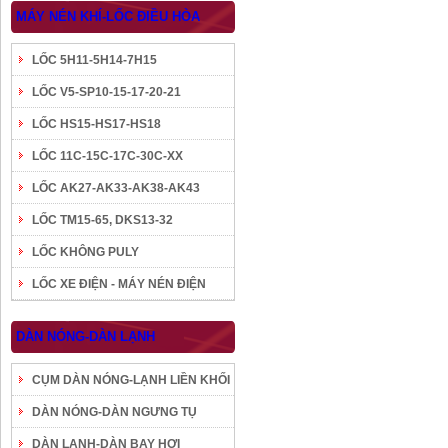
MÁY NÉN KHÍ-LỐC ĐIỀU HÒA
LỐC 5H11-5H14-7H15
LỐC V5-SP10-15-17-20-21
LỐC HS15-HS17-HS18
LỐC 11C-15C-17C-30C-XX
LỐC AK27-AK33-AK38-AK43
LỐC TM15-65, DKS13-32
LỐC KHÔNG PULY
LỐC XE ĐIỆN - MÁY NÉN ĐIỆN
DÀN NÓNG-DÀN LẠNH
CỤM DÀN NÓNG-LẠNH LIỀN KHỐI
DÀN NÓNG-DÀN NGƯNG TỤ
DÀN LẠNH-DÀN BAY HƠI