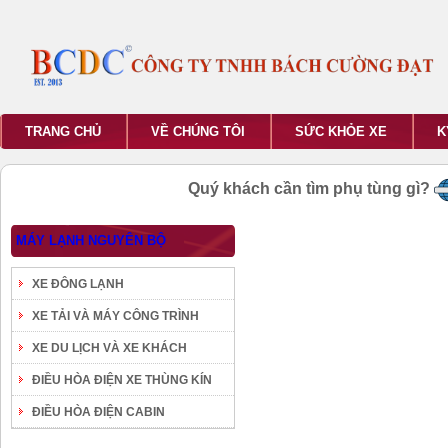
TRANG CHỦ
VỀ CHÚNG TÔI
SỨC KHỎE XE
K
Quý khách cần tìm phụ tùng gì?
MÁY LẠNH NGUYÊN BỘ
XE ĐÔNG LẠNH
XE TẢI VÀ MÁY CÔNG TRÌNH
XE DU LỊCH VÀ XE KHÁCH
ĐIỀU HÒA ĐIỆN XE THÙNG KÍN
ĐIỀU HÒA ĐIỆN CABIN