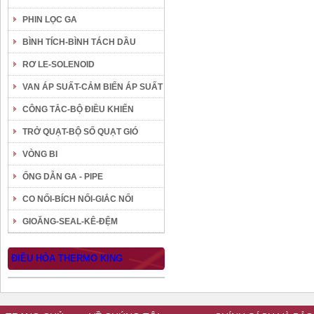
PHIN LỌC GA
BÌNH TÍCH-BÌNH TÁCH DẦU
RƠ LE-SOLENOID
VAN ÁP SUẤT-CẢM BIẾN ÁP SUẤT
CÔNG TẮC-BỘ ĐIỀU KHIỂN
TRỞ QUẠT-BỘ SỐ QUẠT GIÓ
VÒNG BI
ỐNG DẪN GA - PIPE
CO NỐI-BÍCH NỐI-GIẮC NỐI
GIOĂNG-SEAL-KÊ-ĐỆM
ĐIỀU HÒA THERMO KING