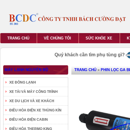
TRANG CHỦ
VỀ CHÚNG TÔI
SỨC KHỎE XE
K
Quý khách cần tìm phụ tùng gì?
MÁY LẠNH NGUYÊN BỘ
TRANG CHỦ
»
PHIN LỌC GA 
XE ĐÔNG LẠNH
XE TẢI VÀ MÁY CÔNG TRÌNH
XE DU LỊCH VÀ XE KHÁCH
ĐIỀU HÒA ĐIỆN XE THÙNG KÍN
ĐIỀU HÒA ĐIỆN CABIN
ĐIỀU HÒA THERMO KING