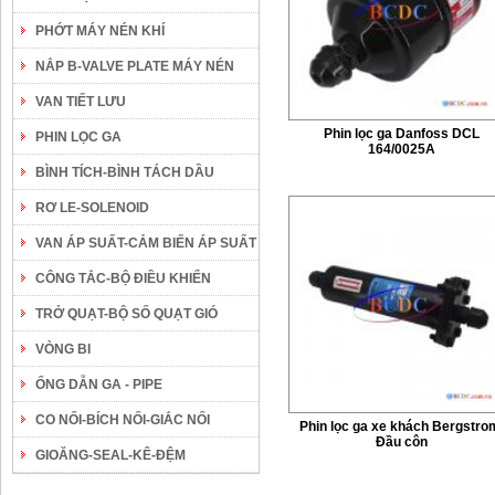
PHỚT MÁY NÉN KHÍ
NẮP B-VALVE PLATE MÁY NÉN
VAN TIẾT LƯU
Phin lọc ga Danfoss DCL
PHIN LỌC GA
164/0025A
BÌNH TÍCH-BÌNH TÁCH DẦU
RƠ LE-SOLENOID
VAN ÁP SUẤT-CẢM BIẾN ÁP SUẤT
CÔNG TẮC-BỘ ĐIỀU KHIỂN
TRỞ QUẠT-BỘ SỐ QUẠT GIÓ
VÒNG BI
ỐNG DẪN GA - PIPE
CO NỐI-BÍCH NỐI-GIẮC NỐI
Phin lọc ga xe khách Bergstro
Đầu côn
GIOĂNG-SEAL-KÊ-ĐỆM