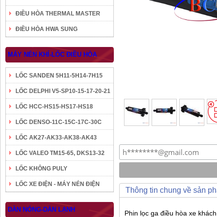
ĐIỀU HÒA THERMAL MASTER
ĐIỀU HÒA HWA SUNG
MÁY NÉN KHÍ-LỐC ĐIỀU HÒA
LỐC SANDEN 5H11-5H14-7H15
LỐC DELPHI V5-SP10-15-17-20-21
LỐC HCC-HS15-HS17-HS18
LỐC DENSO-11C-15C-17C-30C
LỐC AK27-AK33-AK38-AK43
LỐC VALEO TM15-65, DKS13-32
LỐC KHÔNG PULY
LỐC XE ĐIỆN - MÁY NÉN ĐIỆN
Thông tin chung về sản p
DÀN NÓNG-DÀN LẠNH
Phin lọc ga điều hòa xe khách