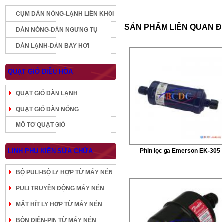
CỤM DÀN NÓNG-LẠNH LIỀN KHỐI
SẢN PHẨM LIÊN QUAN 
DÀN NÓNG-DÀN NGƯNG TỤ
DÀN LẠNH-DÀN BAY HƠI
QUẠT GIÓ ĐIỀU HÒA
QUẠT GIÓ DÀN LẠNH
QUẠT GIÓ DÀN NÓNG
MÔ TƠ QUẠT GIÓ
LINH PHỤ KIỆN SỬA CHỮA
Phin lọc ga Emerson EK-305
BỘ PULI-BỘ LY HỢP TỪ MÁY NÉN
PULI TRUYỀN ĐỘNG MÁY NÉN
MẶT HÍT LY HỢP TỪ MÁY NÉN
BÔN ĐIỆN-PIN TỪ MÁY NÉN