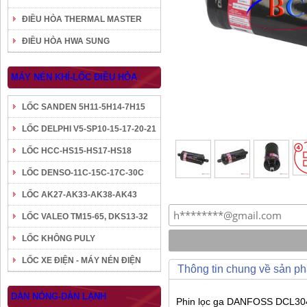
ĐIỀU HÒA THERMAL MASTER
ĐIỀU HÒA HWA SUNG
MÁY NÉN KHÍ-LỐC ĐIỀU HÒA
LỐC SANDEN 5H11-5H14-7H15
LỐC DELPHI V5-SP10-15-17-20-21
LỐC HCC-HS15-HS17-HS18
LỐC DENSO-11C-15C-17C-30C
LỐC AK27-AK33-AK38-AK43
LỐC VALEO TM15-65, DKS13-32
LỐC KHÔNG PULY
LỐC XE ĐIỆN - MÁY NÉN ĐIỆN
Thông tin chung về sản p
DÀN NÓNG-DÀN LẠNH
Phin lọc ga DANFOSS DCL304.