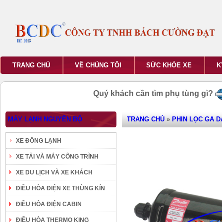
TRANG CHỦ
VỀ CHÚNG TÔI
SỨC KHỎE XE
K
Quý khách cần tìm phụ tùng gì?
MÁY LẠNH NGUYÊN BỘ
TRANG CHỦ
»
PHIN LỌC GA 
XE ĐÔNG LẠNH
XE TẢI VÀ MÁY CÔNG TRÌNH
XE DU LỊCH VÀ XE KHÁCH
ĐIỀU HÒA ĐIỆN XE THÙNG KÍN
ĐIỀU HÒA ĐIỆN CABIN
ĐIỀU HÒA THERMO KING