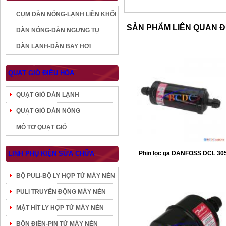
CỤM DÀN NÓNG-LẠNH LIỀN KHỐI
SẢN PHẨM LIÊN QUAN 
DÀN NÓNG-DÀN NGƯNG TỤ
DÀN LẠNH-DÀN BAY HƠI
QUẠT GIÓ ĐIỀU HÒA
QUẠT GIÓ DÀN LẠNH
QUẠT GIÓ DÀN NÓNG
MÔ TƠ QUẠT GIÓ
LINH PHỤ KIỆN SỬA CHỮA
Phin lọc ga DANFOSS DCL 30
BỘ PULI-BỘ LY HỢP TỪ MÁY NÉN
PULI TRUYỀN ĐỘNG MÁY NÉN
MẶT HÍT LY HỢP TỪ MÁY NÉN
BÔN ĐIỆN-PIN TỪ MÁY NÉN