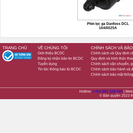
Phin lọc ga Danfoss DCL
164/0025A
TRANG CHỦ
VỀ CHÚNG TÔI
CHÍNH SÁCH VÀ BẢO
Giới thiệu BCDC
Chính sách và Quy định 
Đăng ký nhận bản tin BCDC
Quy định và hình thức tha
Tuyển dụng
Chính sách vận chuyển, 
Tin tức thông báo từ BCDC
Chính sách bảo hành và đ
Chính sách bảo mật thông
Hotline:
(+84) 982 328 696
| Web
© Bản quyền 2023 t