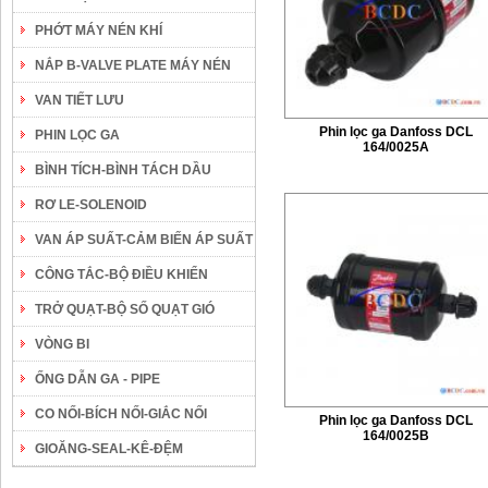
PHỚT MÁY NÉN KHÍ
NẮP B-VALVE PLATE MÁY NÉN
VAN TIẾT LƯU
Phin lọc ga Danfoss DCL
PHIN LỌC GA
164/0025A
BÌNH TÍCH-BÌNH TÁCH DẦU
RƠ LE-SOLENOID
VAN ÁP SUẤT-CẢM BIẾN ÁP SUẤT
CÔNG TẮC-BỘ ĐIỀU KHIỂN
TRỞ QUẠT-BỘ SỐ QUẠT GIÓ
VÒNG BI
ỐNG DẪN GA - PIPE
CO NỐI-BÍCH NỐI-GIẮC NỐI
Phin lọc ga Danfoss DCL
164/0025B
GIOĂNG-SEAL-KÊ-ĐỆM